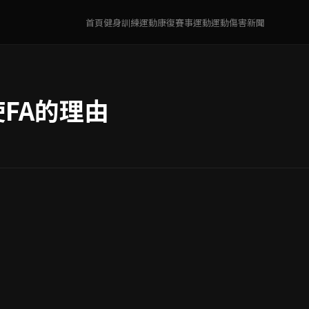
首頁
健身訓練
運動康復
賽事運動
運動傷害
新聞
FA的理由