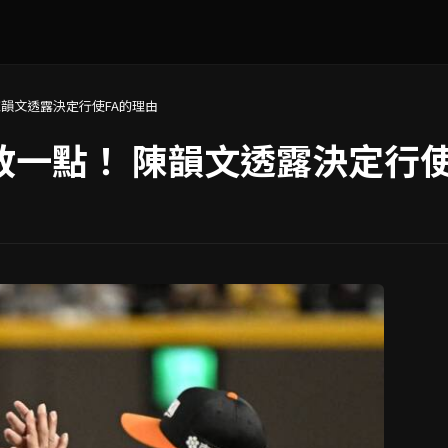
陳韻文透露決定行使FA的理由
敢一點！ 陳韻文透露決定行使