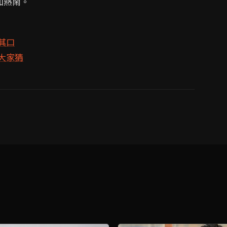
加熱鬧。
其口
大家猜