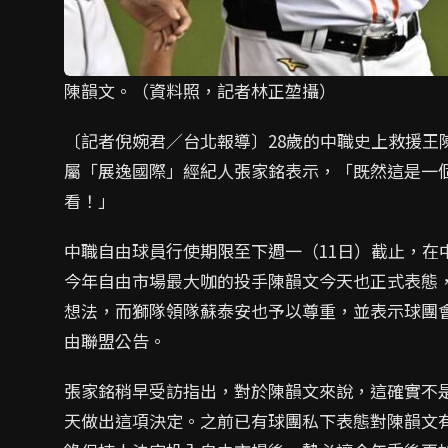
陳韻文。（資料照，記者林正堃攝）
〔記者倪婉君／台北報導〕28歲的中職史上救援王
屬「展逸國際」經紀人張家銘表示，「既然這是一
看！」
中職自由球員行使期限至下週一（11日）截止，在
今年自由市場最大咖的投手陳韻文今天也正式表態，
想法，而獅隊領隊蘇泰安也予以尊重，並表示球團
由聯盟公告。
張家銘稍早受訪指出，對於陳韻文來說，這確實不
天做出這項決定。之前已有球團私下表態對陳韻文有