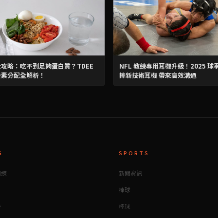
攻略：吃不到足夠蛋白質？TDEE
NFL 教練專用耳機升級！2025 球季 
養素分配全解析！
摔新技術耳機 帶來高效溝通
G
SPORTS
訓練
新聞資訊
棒球
畫
棒球