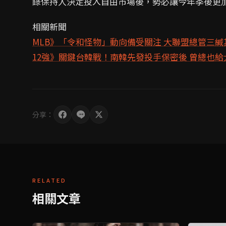
錄保持人決定投入自由市場後，勢必讓今年季後更
相關新聞
MLB》「令和怪物」動向備受關注 大聯盟總管三緘
12強》關鍵台韓戰！南韓先發投手保密後 曾總也給
分享：
RELATED
相關文章