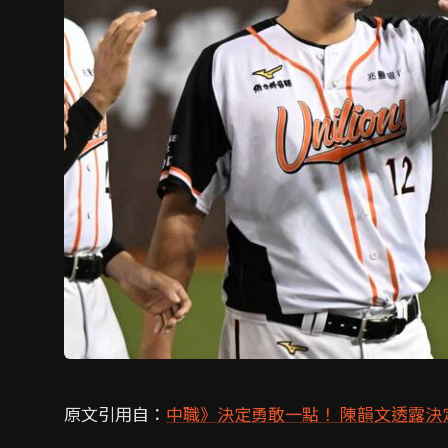
原文引用自：
中職》決定勇敢一點！ 陳韻文透露決