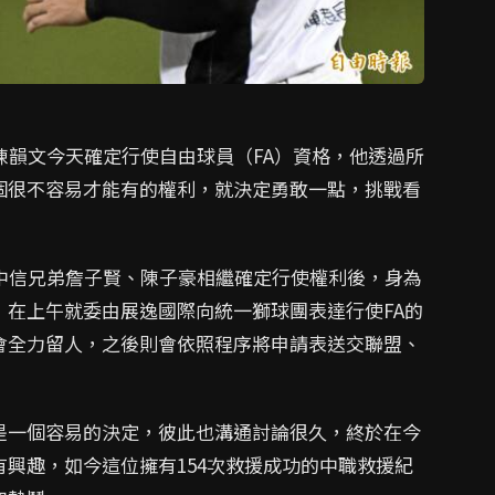
陳韻文今天確定行使自由球員（FA）資格，他透過所
個很不容易才能有的權利，就決定勇敢一點，挑戰看
中信兄弟詹子賢、陳子豪相繼確定行使權利後，身為
在上午就委由展逸國際向統一獅球團表達行使FA的
會全力留人，之後則會依照程序將申請表送交聯盟、
是一個容易的決定，彼此也溝通討論很久，終於在今
興趣，如今這位擁有154次救援成功的中職救援紀