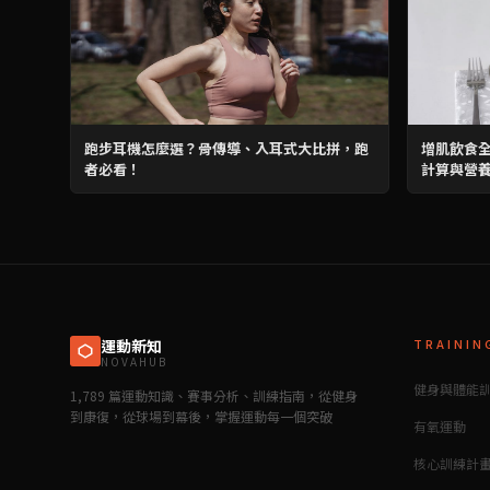
跑步耳機怎麼選？骨傳導、入耳式大比拼，跑
增肌飲食全
者必看！
計算與營
運動新知
TRAININ
NOVAHUB
健身與體能
1,789 篇運動知識、賽事分析、訓練指南，從健身
到康復，從球場到幕後，掌握運動每一個突破
有氧運動
核心訓練計