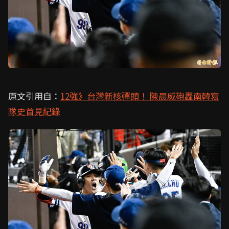
原文引用自：
12強》台灣新核彈頭！ 陳晨威砲轟南韓寫
隊史首見紀錄