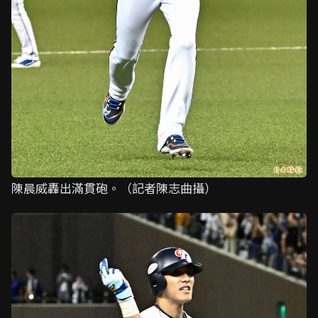
陳晨威轟出滿貫砲。（記者陳志曲攝）