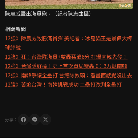
陳晨威轟出滿貫砲。（記者陳志曲攝）
相關新聞
12強》陳晨威致勝滿貫彈 美記者：冰島貓王是最偉大棒
球綽號
12強》狂！台灣隊滿貫+雙轟猛灌6分 打爆南韓先發！
12強》台灣隊好棒！史上首次單局雙轟 6：3力退南韓
12強》南韓爭議全壘打 台灣隊教頭：看畫面感覺沒出去
12強》苦追台灣！南韓挑戰成功 二壘打改判全壘打
分享：