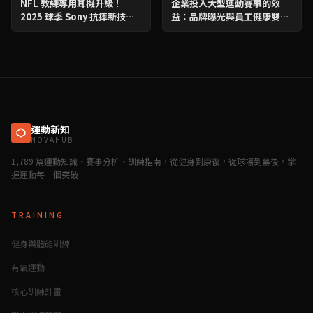
NFL 教練專用耳機升級！
企業投入大型運動賽事的效
2025 球季 Sony 抗摔新技術
益：品牌曝光與員工健康雙贏
耳機 帶來高效溝通
——策略解析
運動新知
NOVAHUB
1,789 篇運動知識、賽事分析、訓練指南，從健身到康復，從球場到幕後，掌
握運動每一個突破
TRAINING
健身與體能訓練
有氧運動
核心訓練計畫