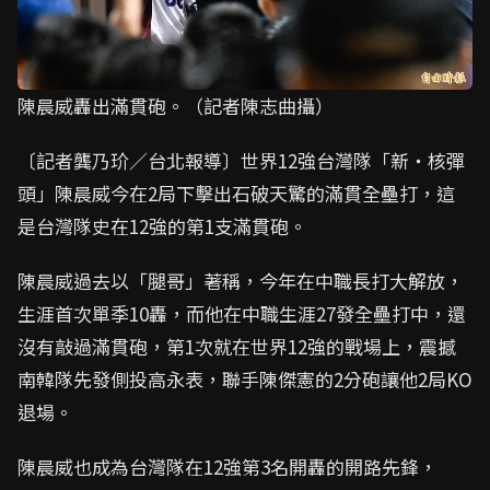
陳晨威轟出滿貫砲。（記者陳志曲攝）
〔記者龔乃玠／台北報導〕世界12強台灣隊「新・核彈
頭」陳晨威今在2局下擊出石破天驚的滿貫全壘打，這
是台灣隊史在12強的第1支滿貫砲。
陳晨威過去以「腿哥」著稱，今年在中職長打大解放，
生涯首次單季10轟，而他在中職生涯27發全壘打中，還
沒有敲過滿貫砲，第1次就在世界12強的戰場上，震撼
南韓隊先發側投高永表，聯手陳傑憲的2分砲讓他2局KO
退場。
陳晨威也成為台灣隊在12強第3名開轟的開路先鋒，