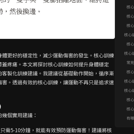
順暢
核
核
核
核心
動傷
核
核心
身體更好的穩定性，減少運動傷害的發生。核心訓練
傷害
常
膝蓋疼痛。本文將探討核心訓練如何提升身體穩定
核
的客製化訓練建議。我建議從基礎動作開始，循序漸
核心
傷害。透過有效的核心訓練，讓運動不再只是追求速
核心
快速F
核
)
核
的幾個實用建議：
傷
有
練
只需5-10分鐘，就能有效預防運動傷害！建議將核