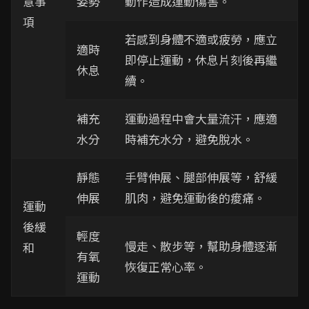
意事
姿勢
動作造成運動傷害。
項
若感到身體不適或疲勞，應立
適時
即停止運動，休息片刻後再繼
休息
續。
補充
運動過程中會大量流汗，應適
水分
時補充水分，避免脫水。
靜態
手臂伸展、腿部伸展等，舒緩
伸展
肌肉，避免運動後的痠痛。
運動
後緩
輕度
慢走、散步等，幫助身體逐漸
和
有氧
恢復正常心率。
運動