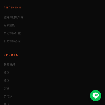
TRAINING
健身與體能訓練
有氧運動
核心訓練計畫
肌力訓練基礎
SPORTS
新聞資訊
棒球
棒球
游泳
羽毛球
田徑