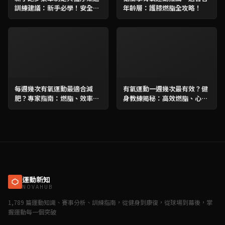
訓練建議：新手必學！安全高
年齡層：護膝燃脂全攻略！
效的跑步入門指南
每週幾次有氧運動最適合減
有氧運動一週幾次最有效？健
肥？專家指南：燃脂、效率與
身教練揭秘：高效燃脂、心肺
完整攻略！
提升全攻略！
運動新知
NOVAHUB
1,789 篇運動知識、賽事分析、訓練指南，從健身到康復，從球場到幕後，掌
握運動每一個突破