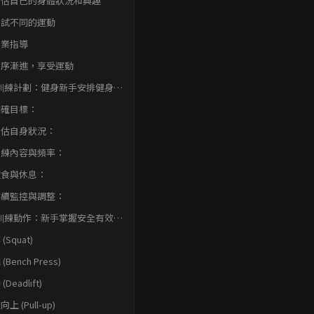
 評估自己的身體狀況和興趣
 嘗試不同的運動
 專業指導
 循序漸進，享受運動
訓練計劃：健身新手安排健身課
注意事項
 明確目標：
 評估自身狀況：
 訓練內容與頻率：
 飲食與休息：
 持續監控與調整：
訓練動作：新手掌握安全有效的
指南
(Squat)
(Bench Press)
(Deadlift)
上 (Pull-up)