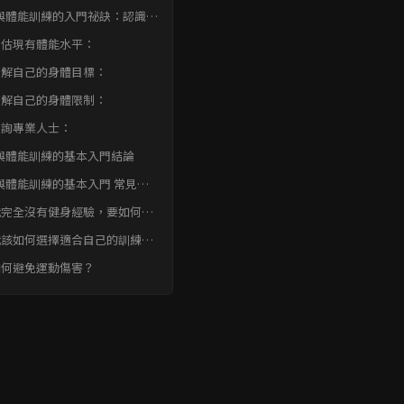
與體能訓練的入門祕訣：認識你
體與訓練需求
 評估現有體能水平：
 瞭解自己的身體目標：
 瞭解自己的身體限制：
 諮詢專業人士：
與體能訓練的基本入門結論
與體能訓練的基本入門 常見問
FAQ
 我完全沒有健身經驗，要如何開
？
 我該如何選擇適合自己的訓練計
？
 如何避免運動傷害？