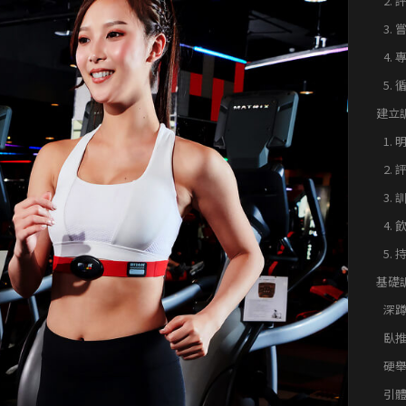
2.
3.
4.
5.
建立
表的
1.
2.
3.
4.
5.
基礎
動作
深蹲 
臥推 
硬舉 
引體向