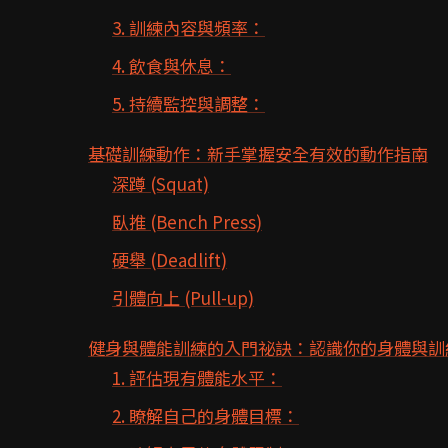
3. 訓練內容與頻率：
4. 飲食與休息：
5. 持續監控與調整：
基礎訓練動作：新手掌握安全有效的動作指南
深蹲 (Squat)
臥推 (Bench Press)
硬舉 (Deadlift)
引體向上 (Pull-up)
健身與體能訓練的入門祕訣：認識你的身體與訓
1. 評估現有體能水平：
2. 瞭解自己的身體目標：