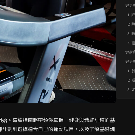
健身
的身
1.
2.
3.
4.
健身
健身
題快速
1.
始
2.
劃
3.
開始。這篇指南將帶領你掌握「健身與體能訓練的基
練計劃到選擇適合自己的運動項目，以及了解基礎訓