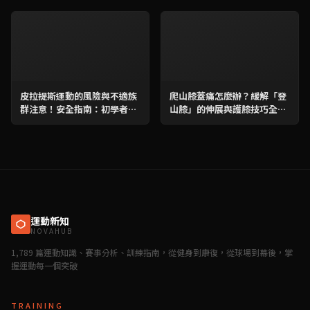
皮拉提斯運動的風險與不適族
爬山膝蓋痛怎麼辦？緩解「登
群注意！安全指南：初學者必
山膝」的伸展與護膝技巧全攻
學 &#038; 避免運動傷害攻略
略
運動新知
NOVAHUB
1,789 篇運動知識、賽事分析、訓練指南，從健身到康復，從球場到幕後，掌
握運動每一個突破
TRAINING