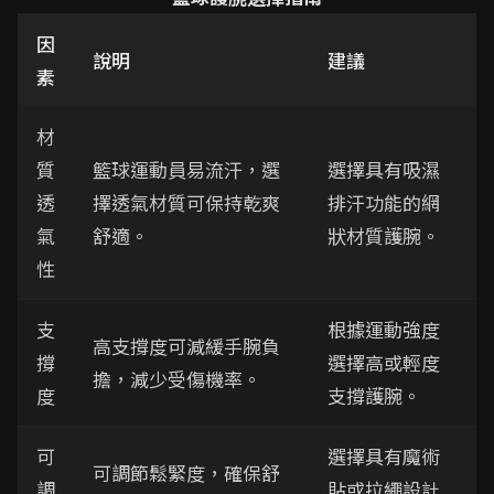
因
說明
建議
素
材
質
籃球運動員易流汗，選
選擇具有吸濕
透
擇透氣材質可保持乾爽
排汗功能的網
氣
舒適。
狀材質護腕。
性
支
根據運動強度
高支撐度可減緩手腕負
撐
選擇高或輕度
擔，減少受傷機率。
度
支撐護腕。
可
選擇具有魔術
可調節鬆緊度，確保舒
調
貼或拉繩設計