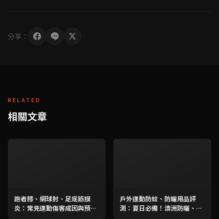
分享：
RELATED
相關文章
跑者膝、網球肘、足底筋膜
戶外運動防蚊、防曬用品評
炎：常見運動傷害成因與預防
測：夏日必備！澳洲防曬、韓
性訓練全解析
國兒童防曬實測指南