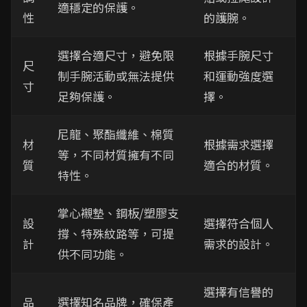
適穩定的保護。
性
的護腕。
選擇合適尺寸，避免限
根據手腕尺寸
尺
制手腕活動或無法提供
和運動強度選
寸
足夠保護。
擇。
尼龍、聚酯纖維、棉質
材
根據需求選擇
等，不同材質擁有不同
質
適合的材質。
特性。
掌心襯墊、鋼板/塑膠支
設
選擇符合個人
撐、特殊紋路等，可提
計
需求的設計。
供不同功能。
選擇有信譽的
品
選擇知名品牌，確保產