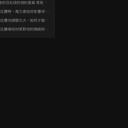
場地羽毛球的規則差異 常見問
FAQ
外比賽時，風力會如何影響球的
行軌跡？
外比賽光線變化大，如何才能快
適應？
外比賽場地材質對球的彈跳和滑
有什麼影響？