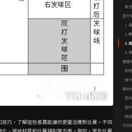
其
室外
1
2
3
4
適應
針
提
場地
影響
室
室
總
和技巧，了解這些差異能讓你更靈活應對比賽。不同
不同
變化、場地材質和比賽規則等方面。例如，室外比賽