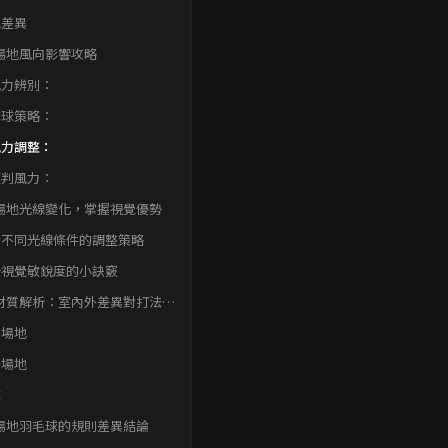
他差異
場地風向影響攻略
. 風力辨別：
. 擊球策略：
. 風力調整：
. 預判風力：
場地光線變化，掌握視覺優勢
對不同光線條件的調整策略
升視覺敏銳度的小訣竅
材質解析：室內外差異對打法的
內場地
外場地
結
場地羽毛球的規則差異結論