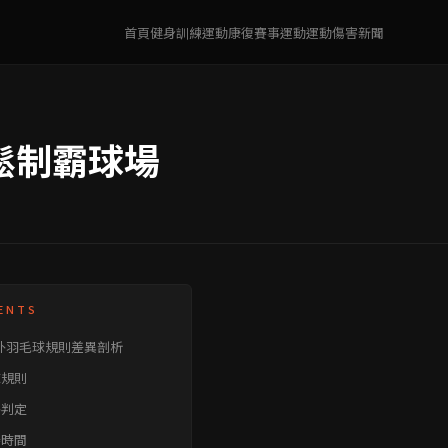
首頁
健身訓練
運動康復
賽事運動
運動傷害
新聞
鬆制霸球場
ENTS
外羽毛球規則差異剖析
球規則
外判定
賽時間