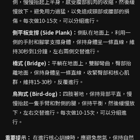
側，慢慢抬起上半身，感受腹部肌肉的收縮，然後緩
慢放下。避免用力過猛，以免造成頸部或腰部的損
傷。每次做10-15次，可以分組進行。
側平板支撐 (Side Plank)：
側臥在地面上，利用一
側的手肘和腳掌支撐身體，保持身體呈一條直線，維
持30秒到1分鐘，左右兩側交替進行。
橋式 (Bridge)：
平躺在地面上，雙腳彎曲，臀部抬
離地面，保持身體呈一條直線，收緊臀部和核心肌
群，維持15-30秒，反覆進行。
鳥狗式 (Bird-dog)：
四肢著地，保持背部平直，慢
慢抬起一隻手臂和對側的腿，保持平衡，然後緩慢放
下，左右交替進行。每次做10-15次，可以分組進
行。
重要提示：
在進行核心訓練時，應避免憋氣，保持自然