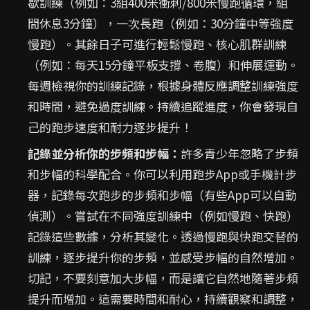
歇訓練（例如：3組400米衝刺/800米慢跑循環，組
間休息3分鐘），一次長跑（例如：30分鐘中等強度
慢跑）。其餘日子可進行輕鬆慢跑、核心肌群訓練
（例如：每天15分鐘平板支撐、卷腹）和伸展運動。
每週檢視你的訓練記錄，根據身體反應調整訓練強度
和時間，避免過度訓練。持續追蹤進度，你會發現自
己的跑步速度和耐力逐步提升！
記錄並分析你的步頻和步幅：
許多青少年忽略了步頻
和步幅的科學配合。你可以利用跑步App或手機計步
器，記錄每次跑步的步頻和步幅（有些App可以自動
偵測）。嘗試在不同強度訓練中（例如慢跑、快跑）
記錄這些數據，分析其變化。透過慢跑與快跑交替的
訓練，逐步提升你的步頻，並感受步幅的自然增加。
切記，不要刻意加大步幅，而是讓它自然地隨著步頻
提升而增加。這需要時間和耐心，持續觀察和調整，