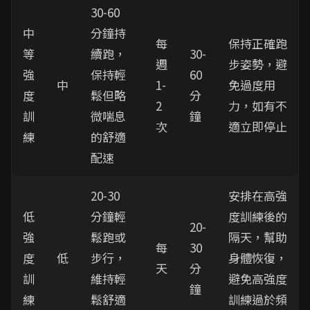
30-60
中
分鐘持
每
保持正確跑
等
續跑，
30-
週
步姿勢，避
強
保持輕
60
中
1-
免過度用
度
鬆但略
分
2
力，如有不
訓
微喘息
鐘
次
適立即停止
練
的舒適
配速
20-30
安排在高強
低
分鐘輕
度訓練後的
20-
強
鬆跑或
隔天，幫助
每
30
度
低
步行，
身體恢復，
天
分
訓
維持輕
避免高強度
鐘
練
鬆舒適
訓練過於頻