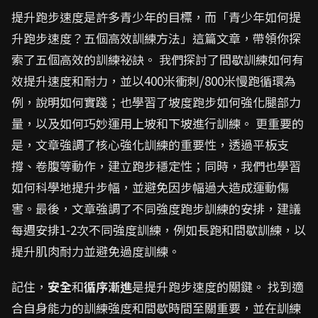
提升跑步速度是許多青少年的目標，而「青少年如何提
升跑步速度？五個高效訓練方法」這篇文章，帶領你探
索了五個高效的訓練祕訣。 我們探討了間歇訓練如何有
效提升速度和耐力，並以400米衝刺/800米慢跑循環為
例，說明如何實踐；也學習了坡度跑步如何強化腿部力
量，以及如何巧妙運用上坡和下坡進行訓練。 更重要的
是，文章強調了核心強化訓練的重要性，透過平板支
撐、卷腹等動作，建立跑步穩定性；同時，我們也學習
如何科學地提升步幅，並避免因步幅過大造成運動傷
害。最後，文章強調了不同強度跑步訓練的安排，建議
每週安排1-2次不同強度訓練，例如長跑和間歇訓練，以
提升肌肉耐力並避免過度訓練。
記住，
安全
和
循序漸進
是提升跑步速度的關鍵。 找到適
合自身能力的訓練強度和間歇時間至關重要，並在訓練