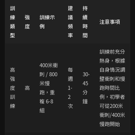
訓
建
持
練
強
訓練示
議
續
注意事項
類
度
例
頻
時
型
率
間
訓練前充分
熱身，根據
400米衝
高
每
自身情況調
刺 / 800
30-
強
週
整衝刺和慢
米慢
45
度
高
1-
跑時間比
跑，重
分
訓
2
例，初學者
複 6-8
鐘
練
次
可從200米
組
衝刺/400米
慢跑開始