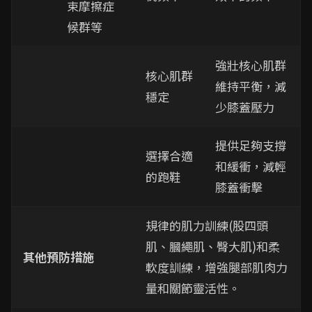
束摩擦症
候群等
強壯核心肌群
核心肌群
維持平衡，減
穩定
少膝蓋壓力
提供足夠支撐
選擇合適
和緩衝，減輕
的跑鞋
膝蓋衝擊
規律的肌力訓練(股四頭
肌、膕繩肌、臀大肌)和柔
其他預防措施
軟度訓練，增強腿部肌肉力
量和關節靈活性。