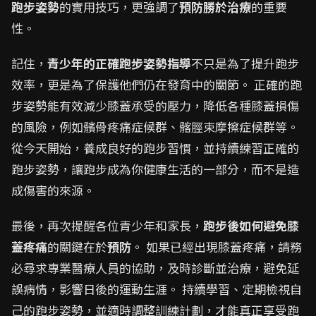
跑步姿勢
的實用技巧，更強調了
預防勝於治療
的重要
性。
記住，
青少年的正確跑步姿勢指導
不只是為了提升跑步
效率，更是為了保護他們仍在發育中的關節。 正確的跑
步姿勢能有效減少膝蓋承受的壓力，降低各種膝蓋損傷
的風險，例如髕骨疼痛症候群、髂脛束摩擦症候群等。
從今天開始，養成良好的跑步習慣，並持續練習正確的
跑步姿勢，讓跑步成為你健康生活的一部分，而不是造
成傷害的來源。
最後，再次提醒各位青少年和家長，
跑步後如何避免膝
蓋疼痛
的關鍵在於
預防
。 如果已經出現膝蓋疼痛，請務
必尋求專業醫療人員的協助，及時診斷並治療，避免延
誤病情，影響日後的運動生涯。 持續學習、定期檢視自
己的跑步姿勢，並適時調整訓練計劃，才能真正享受跑