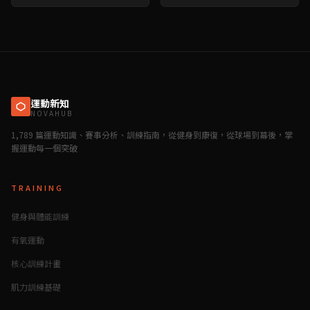
學 &#038; 避免運動傷害攻略
略
運動新知
NOVAHUB
1,789 篇運動知識、賽事分析、訓練指南，從健身到康復，從球場到幕後，掌
握運動每一個突破
TRAINING
健身與體能訓練
有氧運動
核心訓練計畫
肌力訓練基礎