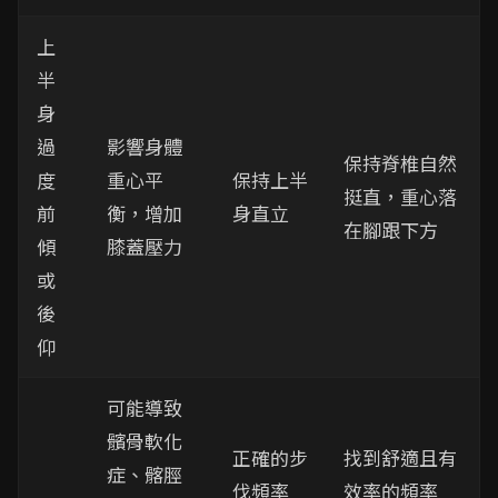
上
半
身
過
影響身體
保持脊椎自然
度
重心平
保持上半
挺直，重心落
前
衡，增加
身直立
在腳跟下方
傾
膝蓋壓力
或
後
仰
可能導致
髕骨軟化
正確的步
找到舒適且有
症、髂脛
伐頻率
效率的頻率