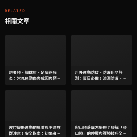
RELATED
相關文章
跑者膝、網球肘、足底筋膜
戶外運動防蚊、防曬用品評
炎：常見運動傷害成因與預防
測：夏日必備！澳洲防曬、韓
性訓練全解析
國兒童防曬實測指南
皮拉提斯運動的風險與不適族
爬山膝蓋痛怎麼辦？緩解「登
群注意！安全指南：初學者必
山膝」的伸展與護膝技巧全攻