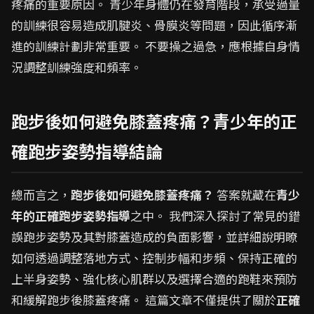
疼痛的重要原因。 青少年身體仍在發育階段，承受過量
的訓練很容易造成肌腱炎、骨膜炎等問題，因此循序漸
進的訓練計劃非常重要。 不要操之過急，應根據自身情
況調整訓練強度和頻率。
跑步後如何避免膝蓋疼痛？青少年的正
確跑步姿勢指導結論
總而言之，
跑步後如何避免膝蓋疼痛？
答案就藏在
青少
年的正確跑步姿勢指導
之中。 我們深入探討了常見的錯
誤跑步姿勢及其對膝蓋造成的負面影響，並詳細說明瞭
如何透過調整落地方式、控制步幅和步頻、保持正確的
上半身姿勢、強化核心肌群以及選擇合適的跑鞋來預防
和緩解跑步後膝蓋疼痛。 這篇文章不僅提供了關於
正確