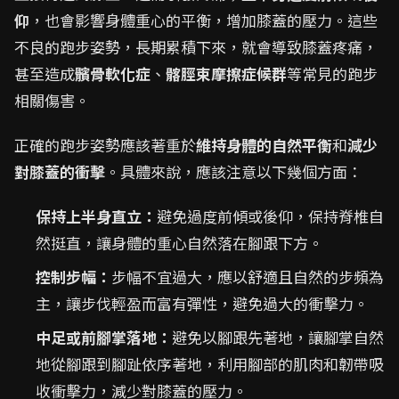
仰
，也會影響身體重心的平衡，增加膝蓋的壓力。這些
不良的跑步姿勢，長期累積下來，就會導致膝蓋疼痛，
甚至造成
髕骨軟化症
、
髂脛束摩擦症候群
等常見的跑步
相關傷害。
正確的跑步姿勢應該著重於
維持身體的自然平衡
和
減少
對膝蓋的衝擊
。具體來說，應該注意以下幾個方面：
保持上半身直立：
避免過度前傾或後仰，保持脊椎自
然挺直，讓身體的重心自然落在腳跟下方。
控制步幅：
步幅不宜過大，應以舒適且自然的步頻為
主，讓步伐輕盈而富有彈性，避免過大的衝擊力。
中足或前腳掌落地：
避免以腳跟先著地，讓腳掌自然
地從腳跟到腳趾依序著地，利用腳部的肌肉和韌帶吸
收衝擊力，減少對膝蓋的壓力。