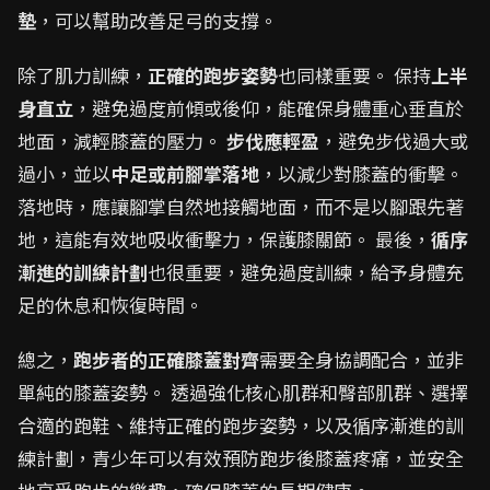
墊
，可以幫助改善足弓的支撐。
除了肌力訓練，
正確的跑步姿勢
也同樣重要。 保持
上半
身直立
，避免過度前傾或後仰，能確保身體重心垂直於
地面，減輕膝蓋的壓力。
步伐應輕盈
，避免步伐過大或
過小，並以
中足或前腳掌落地
，以減少對膝蓋的衝擊。
落地時，應讓腳掌自然地接觸地面，而不是以腳跟先著
地，這能有效地吸收衝擊力，保護膝關節。 最後，
循序
漸進的訓練計劃
也很重要，避免過度訓練，給予身體充
足的休息和恢復時間。
總之，
跑步者的正確膝蓋對齊
需要全身協調配合，並非
單純的膝蓋姿勢。 透過強化核心肌群和臀部肌群、選擇
合適的跑鞋、維持正確的跑步姿勢，以及循序漸進的訓
練計劃，青少年可以有效預防跑步後膝蓋疼痛，並安全