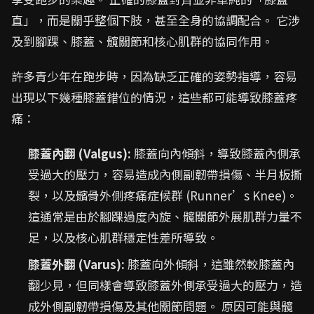
直」，而是關乎整個下肢，甚至全身的協調配合。 它涉
及到腳踝、膝蓋、髖關節和核心肌群的協同作用。
許多青少年在跑步時，因為缺乏正確的姿勢指導，容易
出現以下幾種膝蓋錯位的情況，這些都可能導致膝蓋疼
痛：
膝蓋內翻 (Valgus):
膝蓋向內傾斜，導致膝蓋內側承
受過大的壓力，容易造成內側副韌帶損傷、半月板撕
裂，以及髕骨外側疼痛症候群 (Runner’s Knee)。
這通常是由於腳踝過度內旋、髖關節外展肌群力量不
足，以及核心肌群穩定性差所導致。
膝蓋外翻 (Varus):
膝蓋向外傾斜，這雖然較膝蓋內
翻少見，但同樣會導致膝蓋外側承受過大的壓力，造
成外側副韌帶損傷及其他關節問題。 原因可能與髖