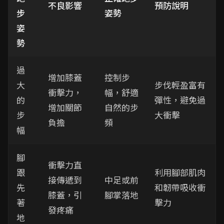
不良影響
預防說明
步
姿勢
姿
勢
過
增加膝蓋
控制步
大
步伐輕盈富有
衝擊力，
幅，舒適
的
彈性，避免過
增加關節
自然的步
步
大衝擊
負擔
頻
幅
腳
衝擊力直
跟
利用腳部肌肉
接傳遞到
中足或前
先
和韌帶吸收衝
膝蓋，引
腳掌落地
著
擊力
發疼痛
地