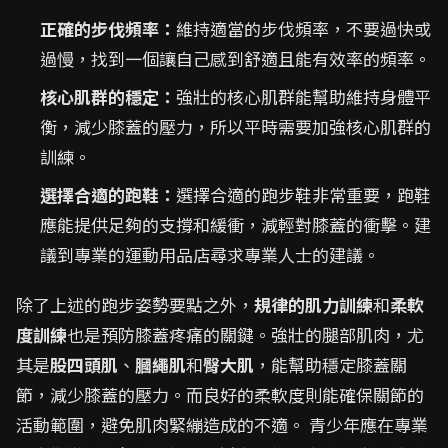
正確的步伐頻率：
維持適當的步伐頻率，不要過快或
過慢，找到一個讓自己感到舒適且能有效率的頻率。
核心肌群的穩定：
強壯的核心肌群能幫助維持身體平
衡，減少膝蓋的壓力，所以平時需要加強核心肌群的
訓練。
選擇合適的跑鞋：
選擇合適的跑步鞋非常重要，跑鞋
應能提供足夠的支撐和緩衝，減輕對膝蓋的衝擊。建
議到專業的運動用品店尋求專業人士的建議。
除了上述的跑步姿勢要點之外，
規律的肌力訓練
和
柔軟
度訓練
也是預防膝蓋疼痛的關鍵。強壯的腿部肌肉，尤
其是
股四頭肌
、
膕繩肌
和
臀大肌
，能幫助穩定膝蓋關
節，減少膝蓋的壓力。而良好的柔軟度則能確保關節的
活動範圍，避免肌肉緊繃造成的不適。 青少年應在專業