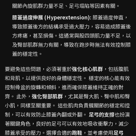
關節內旋肌群力量不足、足弓塌陷等因素有關。
膝蓋過度伸展 (Hyperextension):
膝蓋過度伸直，
導致膝蓋後方的結構承受過大壓力，容易造成膝蓋後
方疼痛，甚至損傷。這通常與股四頭肌力量不足，以
及臀部肌群無力有關，導致在跑步時無法有效控制膝
蓋的穩定性。
要避免這些問題，必須著重於
強化核心肌群
，包括腹肌
和背肌，以提供良好的身體穩定性。 穩定的核心能有效
控制骨盆的旋轉和傾斜，進而確保膝蓋維持正確的對
齊。 此外，
強化臀部肌群
，尤其是臀大肌、臀中肌和臀
小肌，同樣至關重要。 這些肌肉負責髖關節的穩定和控
制，可以有效防止膝蓋內翻或外翻。
足弓的支撐
也扮演
著關鍵角色，良好的足弓可以有效地吸收衝擊力，減少
膝蓋承受的壓力。選擇合適的
跑鞋
，並考慮使用
足弓