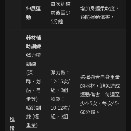
每次訓練
伸展運
增加身體柔軟度，
前後至少
動
預防運動傷害。
5分鐘
器材輔
助訓練
彈力帶
訓練
(深
彈力帶：
選擇適合自身重量
蹲、划
12-15次/
的器材，避免造成
船、弓
組，3組
運動傷害。每週至
步等)
啞鈴：
少4-5次，每次45-
啞鈴訓
10-12次/
60分鐘。
練 (輕
組，3組
進
重量)
階