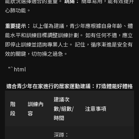
能狀況選擇適合的重量。
跳繩：
簡單易用，能有效提升
心肺功能。
重要提示：
以上僅為建議，青少年應根據自身年齡、體
能水平和訓練目標調整訓練計劃。 如有任何不適，應立
即停止訓練並諮詢專業人士。 記住，循序漸進是安全有
效的關鍵，切勿操之過急。
“`html
適合青少年在家進行的居家運動建議：打造體能好體格
建議次
階
訓練內
數/組數/
注意事項
段
容
時間
深蹲：