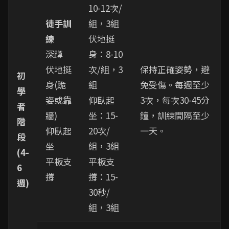
10-12次/
徒手訓
組，3組
練
伏地挺
深蹲
身：8-10
伏地挺
次/組，3
保持正確姿勢，避
初
身(跪
組
免受傷。每週至少
學
姿或靠
仰臥起
3次，每次30-45分
者
牆)
坐：15-
鐘，訓練間隔至少
階
仰臥起
20次/
一天。
段
坐
組，3組
(4-
平板支
平板支
6
撐
撐：15-
週)
30秒/
組，3組