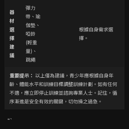
彈力
器
帶、瑜
材
伽墊、
選
根據自身需求選
啞鈴
擇
擇。
(輕重
建
量)、
議
跳繩
重要提示：
以上僅為建議，青少年應根據自身年
齡、體能水平和訓練目標調整訓練計劃。如有任何
不適，應立即停止訓練並諮詢專業人士。記住，循
序漸進是安全有效的關鍵，切勿操之過急。
“`