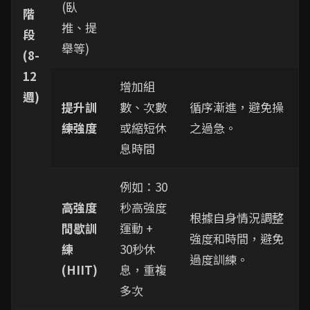
(臥
階
推、提
段
舉等)
(8-
12
增加組
週)
提升訓
數、次數
循序漸進，避免操
練強度
或縮短休
之過急。
息時間
例如：30
高強度
秒高強度
根據自身情況調整
間歇訓
運動 +
強度和時間，避免
練
30秒休
過度訓練。
(HIIT)
息，重複
多次