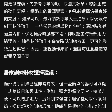
開始訓練前，先參考專業的影片或圖文教學，瞭解正確
的動作要領。
網路上的資源豐富，但務必選擇信譽良好
的來源。
如果可以，最好請教專業人士指導，以便及時
糾正錯誤動作。 一些常見的錯誤動作包括：深蹲時膝蓋
過度內扣、伏地挺身時腰部下塌、仰臥起坐時頸部用力
過猛等。 這些錯誤動作不僅會降低訓練效果，更可能導
致運動傷害。 因此，
重視動作細節，並隨時注意身體的
感受
至關重要。
居家訓練器材選擇建議：
雖然徒手訓練已經非常有效，但一些簡單的器材可以提
升訓練效果和趣味性。例如：
彈力帶
價格便宜、攜帶方
便，可以增加阻力，提升訓練強度；
瑜伽墊
可以保護關
節，提供舒適的訓練環境；
跳繩
則是很好的心肺功能訓