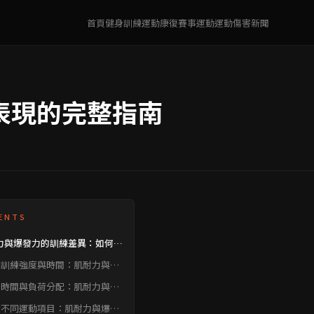
首頁
健身訓練
運動康復
賽事運動
運動傷害
新聞
表現的完整指南
ENTS
力與爆發力的訓練差異：如何區
準訓練？ 不同訓練強度與時
同訓練強度與時間：肌耐力與爆
肌耐力與爆發力訓練的關鍵 休
力的關鍵
間與負荷分配：肌耐力與爆發力
息時間與負荷分配：肌耐力與爆
的策略調整 針對不同運動項
力訓練的策略調整
對不同運動項目：肌耐力與爆發
肌耐力與爆發力訓練的因應策略