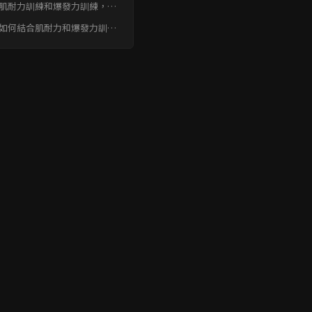
. 肌耐力訓練和爆發力訓練，在
練強度和時間上有哪些不同？
. 如何結合肌耐力和爆發力訓
，提升整體運動表現？