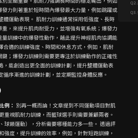
區別至關重要。肌耐力強調長時間的穩定輸出，例如
Q2
訓
爆發力則著重於短時間內爆發最大力量，例如跳躍或
Q3
練
整體運動表現。 肌耐力訓練通常採用低強度、長時
舉重，來提升肌肉耐受力，並增強有氧系統；爆發力
重量訓練中的爆發性動作，藉此提升神經肌肉協調能
選擇合適的訓練強度、時間和休息方式，例如，肌耐
關鍵；爆發力訓練則需要更專注於訓練動作的正確性
策略，能創造出更全面的訓練計劃，提升整體運動表
制定循序漸進的訓練計劃，並定期監控身體反應。
)
比例：
別再一概而論！文章提到不同運動項目對肌
更重視肌耐力訓練，而籃球選手則需要兼顧兩者。
、球類運動），分析需要哪種能力多一些。 透過評
和強度，提升訓練的效率，例如，針對短跑訓練，