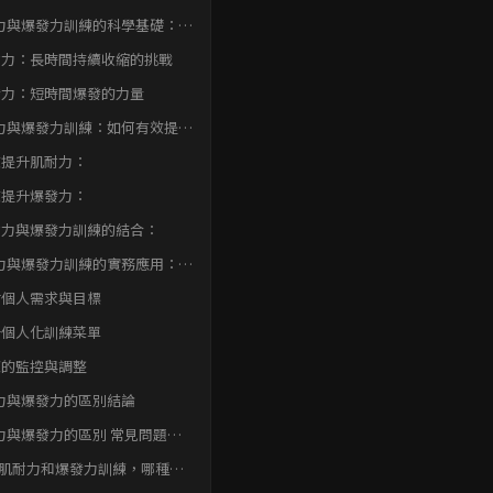
訓練的因應策略
力與爆發力訓練的科學基礎：探
生理機制
耐力：長時間持續收縮的挑戰
發力：短時間爆發的力量
力與爆發力訓練：如何有效提升
表現？
效提升肌耐力：
效提升爆發力：
耐力與爆發力訓練的結合：
力與爆發力訓練的實務應用：制
人化訓練計畫
估個人需求與目標
計個人化訓練菜單
練的監控與調整
力與爆發力的區別結論
力與爆發力的區別 常見問題快
Q
. 肌耐力和爆發力訓練，哪種更
合我？