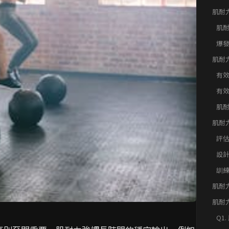
力
肌耐
討其
肌
爆
肌耐
運動
有
有
肌
肌耐
定個
評
設
訓
肌耐
肌耐
速FA
Q1
適