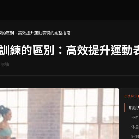
練的區別：高效提升運動表現的完整指南
訓練的區別：高效提升運動
閱讀
CONT
肌耐
分精
不
間：
發
息時
休
訓練
發
針
目：