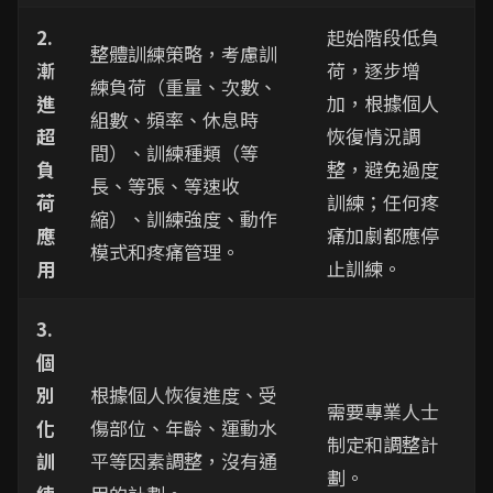
2.
起始階段低負
整體訓練策略，考慮訓
漸
荷，逐步增
練負荷（重量、次數、
進
加，根據個人
組數、頻率、休息時
超
恢復情況調
間）、訓練種類（等
負
整，避免過度
長、等張、等速收
荷
訓練；任何疼
縮）、訓練強度、動作
應
痛加劇都應停
模式和疼痛管理。
用
止訓練。
3.
個
別
根據個人恢復進度、受
需要專業人士
化
傷部位、年齡、運動水
制定和調整計
訓
平等因素調整，沒有通
劃。