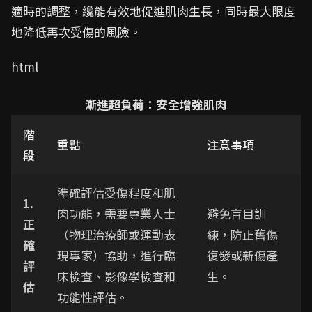
適時的調整，纔能有效地促進肌肉生長，同時最大限度
地降低再次受傷的風險。
html
漸進超負荷：安全增強肌肉
階
重點
注意事項
段
準確評估受傷程度和肌
1.
肉功能，需要專業人士
避免盲目訓
正
（物理治療師或運動表
練，防止舊傷
確
現專家）協助，進行臨
復發或新傷產
評
床檢查、影像學檢查和
生。
估
功能性評估。