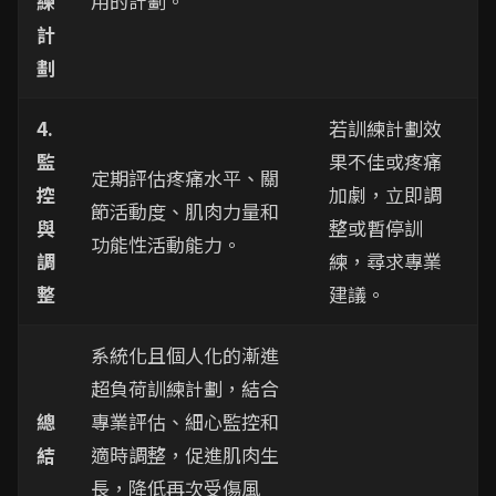
練
用的計劃。
計
劃
4.
若訓練計劃效
監
果不佳或疼痛
定期評估疼痛水平、關
控
加劇，立即調
節活動度、肌肉力量和
與
整或暫停訓
功能性活動能力。
調
練，尋求專業
整
建議。
系統化且個人化的漸進
超負荷訓練計劃，結合
總
專業評估、細心監控和
結
適時調整，促進肌肉生
長，降低再次受傷風