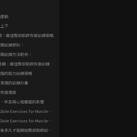
群恢復訓練動作
橋
式運動
梯上下
期：最佳臀部肌群恢復訓練策略
性期訓練原則：
性期訓練方法範例：
性期：最佳臀部肌群恢復訓練進
略
進階的肌力訓練策略
序漸進的訓練計畫
估恢復進度
食、休息與心理層面的影響
Glute Exercises for Muscle
very Post-Injury結論
Glute Exercises for Muscle
very Post-Injury 常見問題快速
傷後多久才能開始臀部肌群訓
？