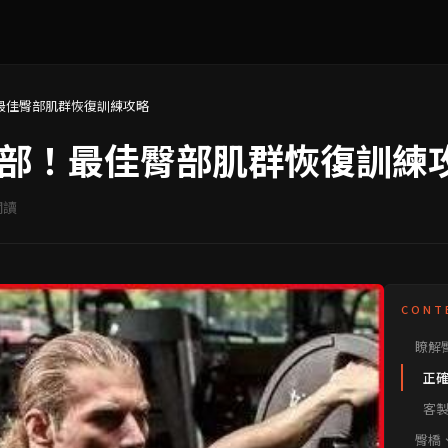
最佳臀部肌群恢復訓練攻略
部！最佳臀部肌群恢復訓練
閱讀
CONT
瞭解
正
客
而
臀橋