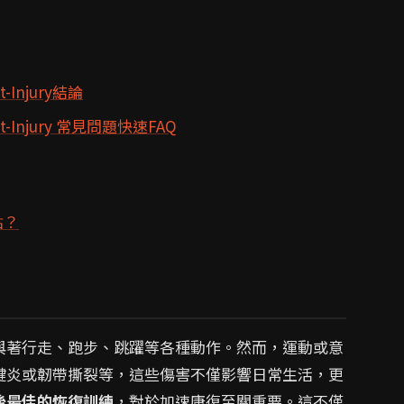
st-Injury結論
 Post-Injury 常見問題快速FAQ
點？
與著行走、跑步、跳躍等各種動作。然而，運動或意
腱炎或韌帶撕裂等，這些傷害不僅影響日常生活，更
後最佳的恢復訓練
，對於加速康復至關重要。這不僅