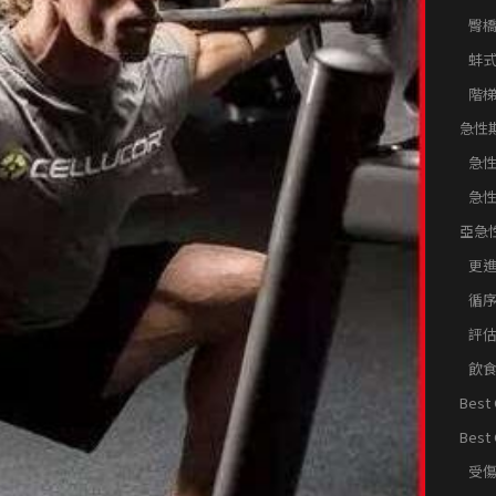
部肌
臀
蚌
階
急性
急
急
亞急
階策
更
循
評
飲
Best 
Reco
Best 
Reco
受
FAQ
練