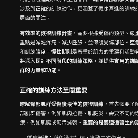
涉及到正確的訓練動作，更涵蓋了循序漸進的訓練
層面的關注。
有效率的恢復訓練計畫
，需要根據受傷的類型、嚴
重點是減輕疼痛、減少腫脹，並保護受傷部位。
亞
和訓練強度。
慢性期
則是著重於肌力的重建和活動
將深入探討
不同階段的訓練策略
，並提供
實用的訓
群的力量和功能
。
正確的訓練方法至關重要
瞭解臀部肌群受傷後最佳的恢復訓練
，首先需要了
部肌群傷害，例如肌肉拉傷、肌腱炎，需要不同的
療，例如肌腱或韌帶撕裂。
重要的是要遵循醫生的
循序漸進
：避免過度訓練，導致二次傷害。