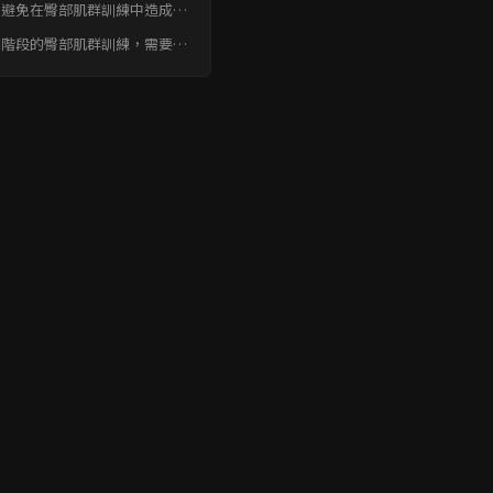
何避免在臀部肌群訓練中造成二
傷害？
同階段的臀部肌群訓練，需要注
哪些重點？