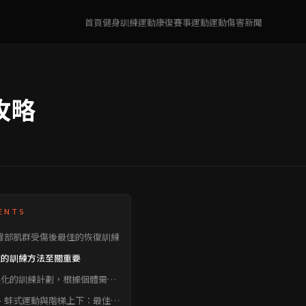
首頁
健身訓練
運動康復
賽事運動
運動傷害
新聞
攻略
ENTS
臀部肌群受傷後最佳的恢復訓練
確的訓練方法至關重要
製化的訓練計劃，根據個體需求
定
、蚌式運動與階梯上下：最佳臀