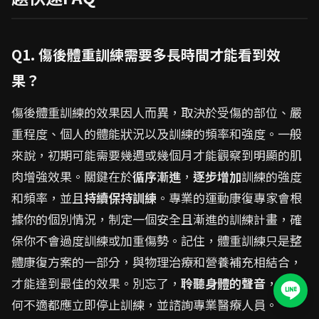
Q1. 傷後體重訓練需要多長時間才能看到效
果？
傷後體重訓練的效果因人而異，取決於受傷的部位、嚴
重程度、個人的體能狀況以及訓練的頻率和強度。一般
來說，初期可能需要幾週或幾個月才能觀察到明顯的肌
肉增強效果。關鍵在於
循序漸進
，
逐步增加
訓練的強度
和頻率，並且
持續保持訓練
。專業的運動康復專家會根
據你的個別情況，制定一個安全且漸進的訓練計畫，確
保你不會過度訓練或加重傷勢。記住，體重訓練只是整
體康復方案的一部分，與物理治療和營養補充相結合，
才能達到最佳的效果。別忘了，
聆聽身體的聲音
，有任
何不適都應立即停止訓練，並諮詢專業醫療人員。