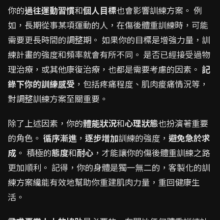
你的
過往運動習慣
和
個人目標
也會影響訓練方案。 例
如，長期從事某項運動的人，在傷後體重訓練時，可能
需要更長時間的調整期。 如果你的目標是增強力量，訓
練計畫的強度和頻率就會有所不同。 是否已經接受過物
理治療，或其他康復治療，也都是需要考慮的因素。
記
錄下你的訓練感受
，包括疼痛程度、肌肉痠痛情況等，
對調整訓練方案至關重要。
除了上述因素，你的
體能狀況
和
心理狀態
也扮演著重要
的角色。
循序漸進
，
逐步增加
訓練的強度，
避免急於求
成
。 積極的
態度
和
耐心
，才能讓你的傷後體重訓練之路
更加順利。 記得，你的身體是獨一無二的，客製化的訓
練方案纔能有效地幫助你重建肌肉力量，重回健康生
活。