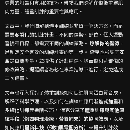
專業的知識和實用的技巧，帶領我們瞭解在傷後重建肌
肉力量，體重訓練的重要性與應用。
文章中，我們瞭解到體重訓練並非單一解決方案，而是
需要
客製化
的訓練計畫。不同的傷勢、部位、個人運動
習慣和目標，都需要不同的訓練策略。
瞭解你的傷勢
，
是制定安全有效的訓練計畫的第一步。 傑克也強調了
安
全
是首要考量，並提供了針對肩傷、膝蓋傷和背部傷的
修改策略，提醒讀者務必在專業指導下進行，避免造成
二次傷害。
文章也深入探討了體重訓練如何促進肌肉蛋白質合成，
解釋了科學原理，以及如何在訓練中應用
漸進式加重
和
多樣化訓練
等進階技巧。 傑克分享了
體重訓練與其他康
復手段（例如物理治療、營養補充）的協同效應
，以及
如何應用
最新科技（例如肌電圖分析）
來提升訓練效