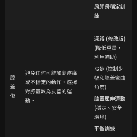
肩胛骨穩定訓
練
深蹲 (修改版)
(降低重量，
利用輔助)
弓步
(控制步
避免任何可能加劇疼痛
膝
幅和膝蓋彎曲
或不穩定的動作，選擇
蓋
角度)
對膝蓋較為友善的運
傷
膝蓋屈伸運動
動。
(穩定、安全
環境)
平衡訓練