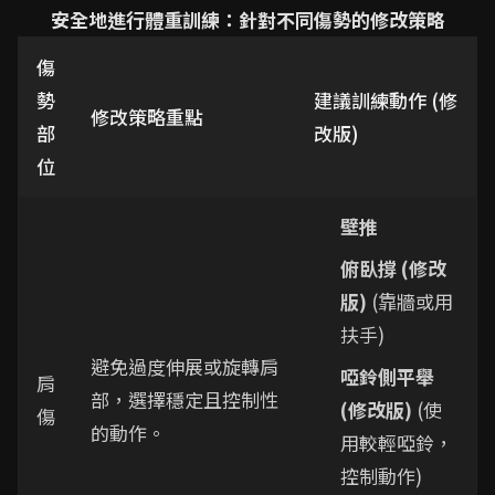
安全地進行體重訓練：針對不同傷勢的修改策略
傷
勢
建議訓練動作 (修
修改策略重點
部
改版)
位
壁推
俯臥撐 (修改
版)
(靠牆或用
扶手)
避免過度伸展或旋轉肩
啞鈴側平舉
肩
部，選擇穩定且控制性
(修改版)
(使
傷
的動作。
用較輕啞鈴，
控制動作)