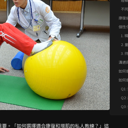
經
不
康復
個性
1
2
3
溝通
如何
練？
如何
練？ 
Q1
專
Q2
多重
Q3: 如何選擇一個能提供個性化訓
練
重要。「如何選擇適合康復和增肌的私人教練？」這