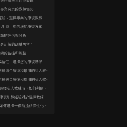
驗與持續學習的重要性
同專業背景的教練優勢
經驗：選擇專業的康復教練
化訓練：您的增肌康復方案
. 精準的評估與分析：
. 量身訂製的訓練內容：
. 持續的監控和調整：
與信任：選擇您的康復夥伴
選擇適合康復和增肌的私人教
結論
選擇適合康復和增肌的私人教
常見問題快速FAQ
: 選擇私人教練時，如何判斷其
業資格是否夠格？
: 康復訓練經驗對於選擇教練有
要？ 如何評估？
方案的私人教練？