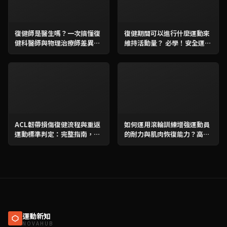
復健師是醫生嗎？一次搞懂復
復健期間可以進行什麼運動來
健科醫師與物理治療師差異：
維持活動量？ 必學！安全運動
角色、治療與養成
指南與加速康復策略
ACL韌帶損傷復健流程與重返
如何運用滾輪訓練增強運動員
運動標準判定：完整指南，助
的耐力與肌肉恢復能力？高效
你安全歸來！
提升運動表現的完整教學
運動新知
NOVAHUB