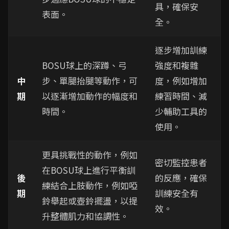
具，確保安
表面。
全。
逐步增加訓練
BOSU球上的深蹲、弓
強度和複雜
中
步、單腿抬腿等動作，可
度，例如增加
期
以逐漸增加動作的幅度和
練習時間、減
時間。
少輔助工具的
使用。
更具挑戰性的動作，例如
密切監控患者
在BOSU球上進行平衡訓
後
的反應，確保
練結合上肢動作，例如啞
期
訓練安全有
鈴舉起或壺鈴擺盪，以提
效。
升整體肌力和協調性。