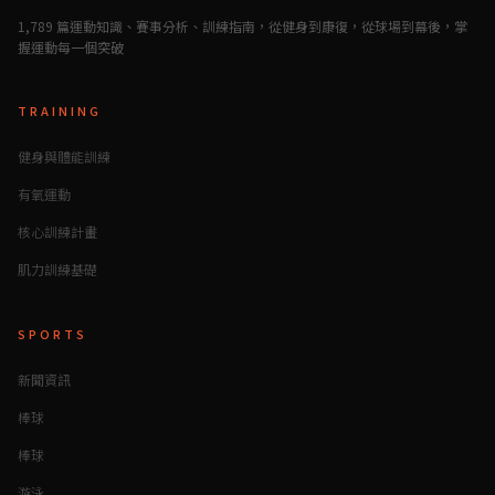
1,789 篇運動知識、賽事分析、訓練指南，從健身到康復，從球場到幕後，掌
握運動每一個突破
TRAINING
健身與體能訓練
有氧運動
核心訓練計畫
肌力訓練基礎
SPORTS
新聞資訊
棒球
棒球
游泳