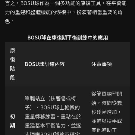
言之，BOSU球作為一個多功能的康復工具，在平衡能
力的重建和整體機能的恢復中，扮演著相當重要的角
色。
BOSU球在康復期平衡訓練中的應用
康
復
BOSU球訓練內容
注意事項
階
段
從簡單練習開
單腿站立（扶著牆或椅
始，時間從數
子）、BOSU球上輕微的
秒逐漸增加，
初
重量轉移練習。重點在於
並輔以扶手或
期
重建基本平衡能力，並逐
其他輔助工
步適應BOSU球的不穩定