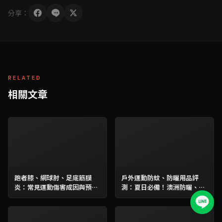
分享：
RELATED
相關文章
跑者膝、網球肘、足底筋膜
戶外運動防蚊、防曬用品評
炎：常見運動傷害成因與預防
測：夏日必備！澳洲防曬、韓
性訓練全解析
國兒童防曬實測指南