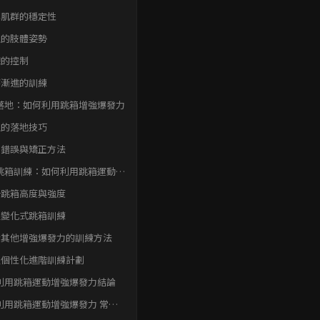
心肌群的穩定性
確的肢體姿勢
線的控制
序漸進的訓練
落地：如何利用跳箱增強爆發力
確的落地技巧
見錯誤與矯正方法
跳箱訓練：如何利用跳箱運動增
發力
升跳箱高度與強度
入變化式跳箱訓練
合其他增強爆發力的訓練方法
定個性化進階訓練計劃
利用跳箱運動增強爆發力結論
利用跳箱運動增強爆發力 常見
速FAQ