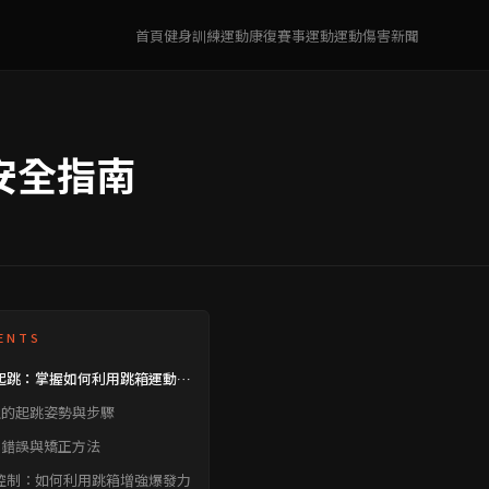
首頁
健身訓練
運動康復
賽事運動
運動傷害
新聞
安全指南
ENTS
起跳：掌握如何利用跳箱運動增
發力
確的起跳姿勢與步驟
見錯誤與矯正方法
控制：如何利用跳箱增強爆發力