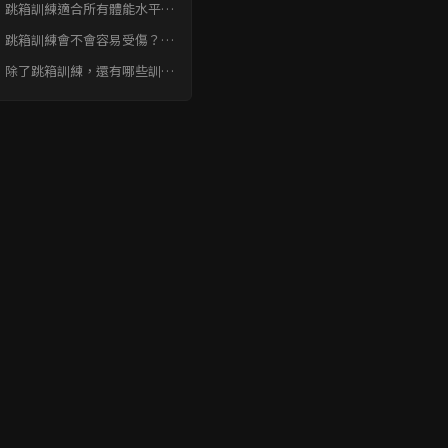
：跳箱訓練適合所有體能水平的
嗎？
：跳箱訓練會不會容易受傷？如
受傷了該怎麼辦？
：除了跳箱訓練，還有哪些訓練
法可以提升爆發力？