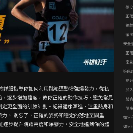
核
正
視
循
安全
正
常
進階
強爆
提
章將詳細指導你如何利用跳箱運動增強爆發力，從初
加
始，逐步增加難度，教你正確的動作技巧，避免常見
結
制定更全面的訓練計劃。記得循序漸進，注重熱身和
制
發力。 別忘了，正確的姿勢和穩定的落地至關重
如何
將能逐步提升跳躍高度和爆發力，安全地達到你的體
如何
問題快