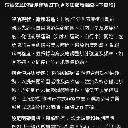
這篇文章的實用建議如下(更多細節請繼續往下閱讀)
評估現狀，循序漸進：
開始任何關節康復計劃前，
務必先評估自身關節活動範圍、肌肉力量及疼痛程
度。從低衝擊運動（如水中運動、自行車）開始，逐
步增加負重訓練強度與時間，避免過度刺激。 記錄
疼痛程度，並根據自身反應調整訓練強度及頻率。如
有不適，立即停止並尋求專業協助。
結合伸展與穩定：
你的訓練計劃應包含靜態伸展運
動，以提升關節靈活性及柔軟度，並加入核心穩定訓
練，增強肌肉力量及關節穩定性，降低再次受傷風
險。 正確的動作執行方式非常重要，建議參考專業
影片或諮詢物理治療師，確保動作正確。
設定明確目標，持續監控：
設定短期和長期目標，
例如「一週內增加關節活動範圍5度」、「三個月內