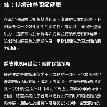
練：持續改善關節健康
在奠定穩固的低衝擊基礎和循序漸進的負重訓練後，我
們需要進一步強化關節的穩定性和靈活性，並提升整體
肌力，這將有助於預防再次受傷並持續改善關節健康。
這個階段將著重於
靜態伸展
、
平衡訓練
以及更
進階的肌
力訓練
。
靜態伸展與穩定：關節保護策略
靜態伸展是關節康復中不可或缺的一部分。它能有效地
增加關節活動範圍，減輕肌肉緊張，並提升關節的穩定
性。 我們應選擇針對目標關節周圍肌肉群的伸展動作，
例如，膝蓋疼痛的患者可以進行股四頭肌和膕繩肌的靜
態伸展。
重點在於維持伸展姿勢15-30秒，感受肌肉的