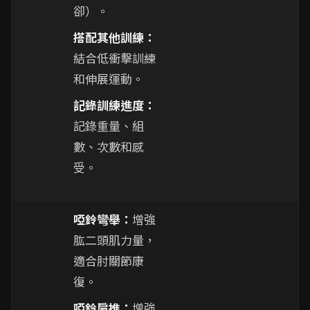
卻）。
搭配其他訓練：
結合低衝擊訓練
和伸展運動。
記錄訓練進度：
記錄重量、組
數、次數和感
受。
啞鈴彎舉：
增強
肱二頭肌力量，
適合肘關節康
復。
啞鈴肩推：
增強