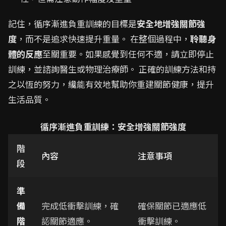
記住，循序漸進負重訓練的目標是
安全地增強關節強
度
，而不是追求快速提升重量。 在整個過程中，
聆聽身
體的反應
至關重要。如果感覺到任何不適，請立即停止
訓練，並諮詢醫生或物理治療師。 正確的訓練方法和持
之以恆的努力，纔能有效地幫助你重建關節健康，提升
生活品質。
循序漸進負重訓練：安全增強關節強度
階
內容
注意事項
段
準
備
完成低衝擊訓練，確
確保關節已適應低
階
認關節適應。
衝擊訓練。