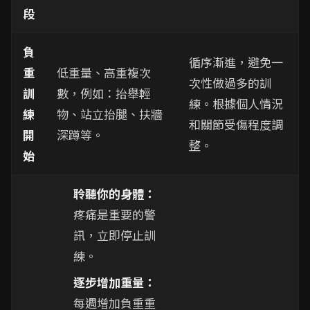
段
負
循序漸進，避免一
重
低重量、高重複次
次性做過多的訓
訓
數，例如：抬舉輕
練。根據個人情況
練
物、站立抬腿、扶牆
和關節受傷程度調
開
深蹲等。
整。
始
聆聽你的身體：
疼痛是重要的警
訊，立即停止訓
練。
逐步增加重量：
每週增加負重重