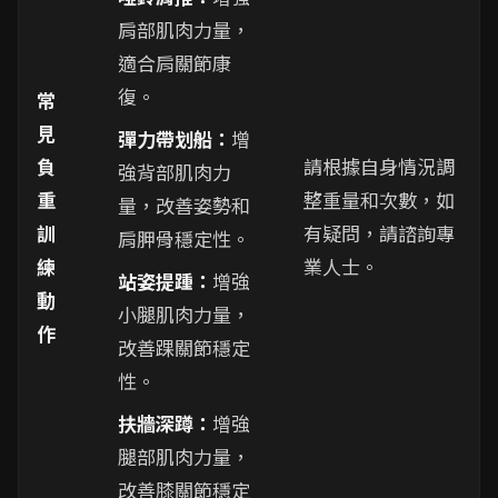
肩部肌肉力量，
適合肩關節康
復。
常
見
彈力帶划船：
增
負
請根據自身情況調
強背部肌肉力
重
整重量和次數，如
量，改善姿勢和
訓
有疑問，請諮詢專
肩胛骨穩定性。
練
業人士。
站姿提踵：
增強
動
小腿肌肉力量，
作
改善踝關節穩定
性。
扶牆深蹲：
增強
腿部肌肉力量，
改善膝關節穩定