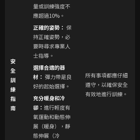
量或訓練強度不
應超過10%。
正確的姿勢：
保
持正確姿勢，必
要時尋求專業人
士指導。
安
選擇合適的器
全
所有事項都應仔細
材：
彈力帶是良
訓
遵守，以確保安全
好的起始選擇。
練
有效地進行訓練。
充分暖身和冷
指
卻：
進行輕度有
南
氧運動和動態伸
展（暖身），靜
態伸展（冷