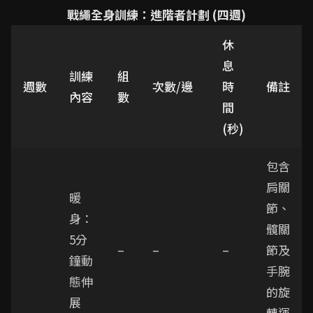
戰繩全身訓練：進階者計劃 (四週)
休
息
訓練
組
週數
次數/邊
時
備註
內容
數
間
(秒)
包含
肩關
暖
節、
身：
髖關
5分
–
–
–
節及
鐘動
手腕
態伸
的旋
展
轉運