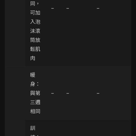
同，
–
–
–
可加
入泡
沫滾
筒放
鬆肌
肉
暖
身：
與第
–
–
–
三週
相同
訓