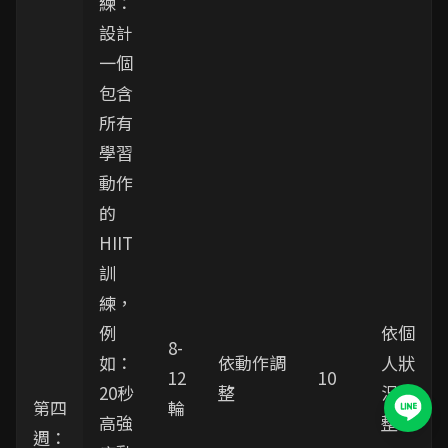
練：
設計
一個
包含
所有
學習
動作
的
HIIT
訓
練，
例
依個
8-
如：
依動作調
人狀
12
10
20秒
整
況調
第四
輪
高強
整
週：