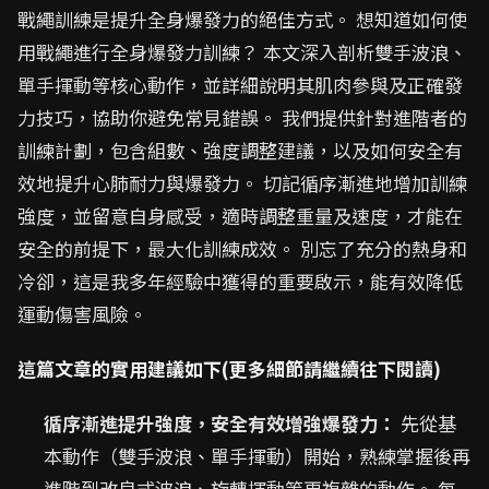
戰繩訓練是提升全身爆發力的絕佳方式。 想知道如何使
用戰繩進行全身爆發力訓練？ 本文深入剖析雙手波浪、
單手揮動等核心動作，並詳細說明其肌肉參與及正確發
力技巧，協助你避免常見錯誤。 我們提供針對進階者的
訓練計劃，包含組數、強度調整建議，以及如何安全有
效地提升心肺耐力與爆發力。 切記循序漸進地增加訓練
強度，並留意自身感受，適時調整重量及速度，才能在
安全的前提下，最大化訓練成效。 別忘了充分的熱身和
冷卻，這是我多年經驗中獲得的重要啟示，能有效降低
運動傷害風險。
這篇文章的實用建議如下(更多細節請繼續往下閱讀)
循序漸進提升強度，安全有效增強爆發力：
先從基
本動作（雙手波浪、單手揮動）開始，熟練掌握後再
進階到改良式波浪、旋轉揮動等更複雜的動作。 每