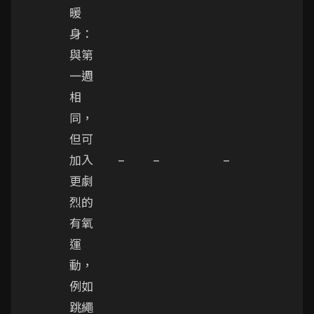
暖
身：
與第
一週
相
同，
但可
加入
–
–
–
更劇
烈的
有氧
運
動，
例如
跳繩