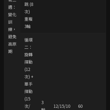
跳 (8
週：
次)
變化
重複
訓
3輪
練，
避免
循環
高原
二：
期
旋轉
揮動
(12
次) +
單手
揮動
(15
3
次/
12/15/10
60
輪