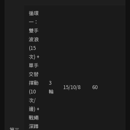
循環
一：
雙手
波浪
(15
次) +
單手
交替
揮動
3
15/10/8
60
(10
輪
次/
邊) +
戰繩
深蹲
第三