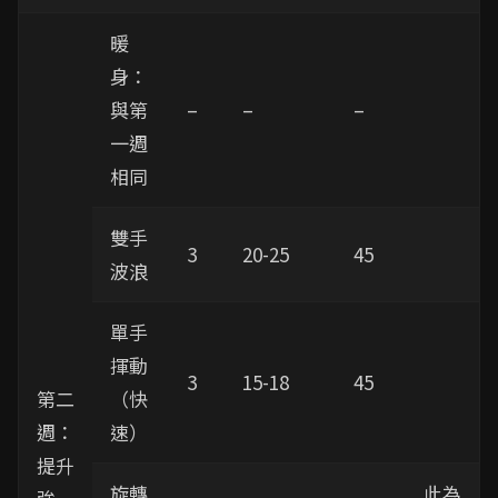
暖
身：
與第
–
–
–
一週
相同
雙手
3
20-25
45
波浪
單手
揮動
3
15-18
45
第二
（快
週：
速）
提升
旋轉
此為