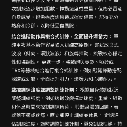
次訓練逐步增加組數、揮動速度或重量，但務必留意
自身感受，避免過度訓練造成運動傷害。 記得充分
熱身和冷卻，以降低受傷風險。
結合進階動作與複合式訓練，全面提升爆發力：
單
純重複基本動作容易陷入訓練高原期。 嘗試改良式
波浪（斜向、環狀波浪）和旋轉揮動，挑戰核心穩定
性和協調性。 更進一步，將戰繩與壺鈴、啞鈴或
TRX等器械結合進行複合式訓練，例如戰繩揮動搭配
深蹲或划船，全面提升肌力、爆發力和心肺耐力。
監控訓練強度並調整訓練計劃：
根據自身體能狀況
調整訓練強度，例如透過改變揮動速度、重量、組數
和休息時間來控制訓練負荷。 聆聽身體的回饋，若
感到不適或疼痛，應立即停止訓練並休息。 定期評
估訓練進度，適時調整訓練計劃，避免訓練枯燥，持