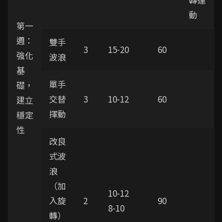
動
第一
週：
雙手
3
15-20
60
強化
波浪
基
單手
礎，
交替
3
10-12
60
建立
揮動
穩定
性
改良
式波
浪
（加
10-12
入旋
2
90
8-10
轉）