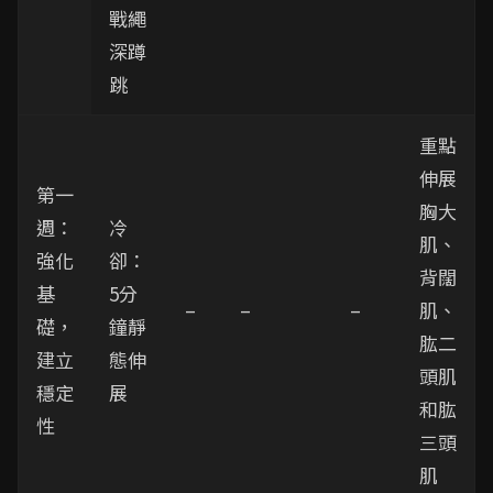
戰繩
深蹲
跳
重點
伸展
第一
胸大
週：
冷
肌、
強化
卻：
背闊
基
5分
–
–
–
肌、
礎，
鐘靜
肱二
建立
態伸
頭肌
穩定
展
和肱
性
三頭
肌