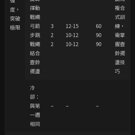
強
揮動
複合
度，
戰繩
式訓
突破
弓箭
3
12-15
60
練，
極限
步跳
2
10-12
90
需掌
戰繩
2
10-12
90
握壺
結合
鈴擺
壺鈴
盪技
擺盪
巧
冷
卻：
與第
–
–
–
一週
相同