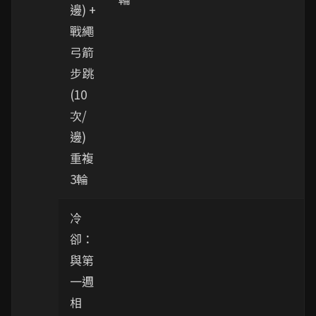
邊) +
戰繩
弓箭
步跳
(10
次/
邊)
重複
3輪
冷
卻：
與第
一週
相