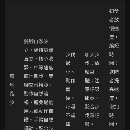
初學
者放
慢速
度，
雙腳自然站
縮短
立，保持身體
步伐
加大步
時
直立，核心收
過
伐；放
間；
緊。中等速度
小、
鬆身
進階
原
原地跑步，雙
動作
體；注
者提
地
腳交替抬腿，
僵
意呼吸
高速
跑
動作自然流
硬、
節奏，
度，
步
暢，避免過度
呼吸
配合步
增加
用力或動作僵
不規
伐深呼
時
硬。手臂自然
律
吸。
間，
擺動，配合步