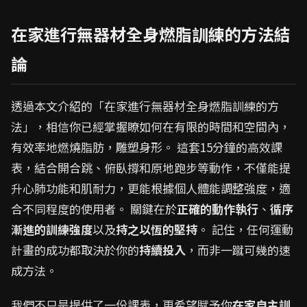
在家進行無器材全身燃脂訓練的方法結
論
透過本文介紹的「在家進行無器材全身燃脂訓練的方
法」，相信你已經掌握瞭如何在有限的時間和空間內，
有效率地燃燒脂肪，雕塑身形。 這套15分鐘的高效課
表，結合開合跳、俯臥撐和原地跑步等動作，不僅能提
升心肺功能和肌耐力，更能根據個人體能調整強度，適
合不同程度的使用者。 關鍵在於
正確的動作執行
、
循序
漸進的訓練強度
以及
持之以恆的堅持
。 記住，任何運動
計畫的成功都取決於你的
持續投入
，而非一蹴可幾的速
成方法。
我們不只是提供了一份課表，更希望賦予你
在家自主訓