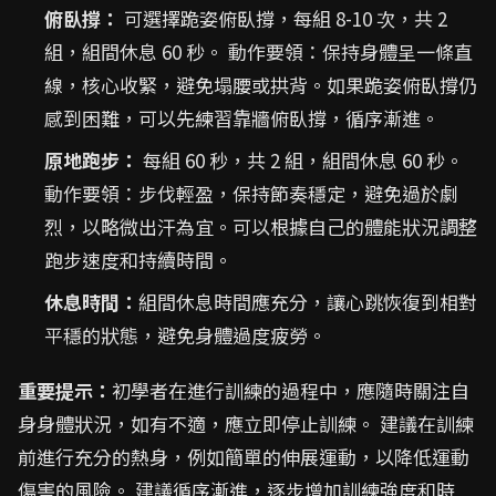
俯臥撐：
可選擇跪姿俯臥撐，每組 8-10 次，共 2
組，組間休息 60 秒。 動作要領：保持身體呈一條直
線，核心收緊，避免塌腰或拱背。如果跪姿俯臥撐仍
感到困難，可以先練習靠牆俯臥撐，循序漸進。
原地跑步：
每組 60 秒，共 2 組，組間休息 60 秒。
動作要領：步伐輕盈，保持節奏穩定，避免過於劇
烈，以略微出汗為宜。可以根據自己的體能狀況調整
跑步速度和持續時間。
休息時間：
組間休息時間應充分，讓心跳恢復到相對
平穩的狀態，避免身體過度疲勞。
重要提示：
初學者在進行訓練的過程中，應隨時關注自
身身體狀況，如有不適，應立即停止訓練。 建議在訓練
前進行充分的熱身，例如簡單的伸展運動，以降低運動
傷害的風險。 建議循序漸進，逐步增加訓練強度和時