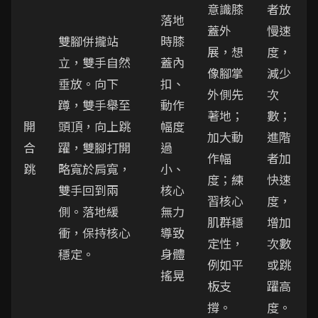
意識膝
者放
落地
蓋外
慢速
雙腳併攏站
時膝
展，想
度，
立，雙手自然
蓋內
像腳掌
減少
垂放。向下
扣、
外側先
次
蹲，雙手舉至
動作
著地；
數；
開
頭頂，向上跳
幅度
加大動
進階
合
躍，雙腳打開
過
作幅
者加
跳
略寬於肩寬，
小、
度；練
快速
雙手回到兩
核心
習核心
度，
側。落地緩
無力
肌群穩
增加
衝，保持核心
導致
定性，
次數
穩定。
身體
例如平
或跳
搖晃
板支
躍高
撐。
度。