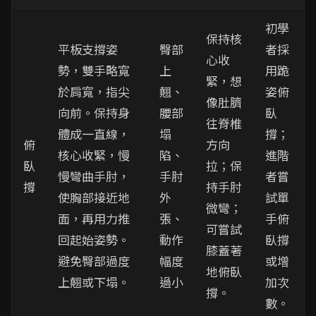
初學
保持核
平板支撐姿
臀部
者採
心收
勢，雙手略寬
上
用跪
緊，想
於肩寬，指尖
翹、
姿俯
像肚臍
向前。保持身
腰部
臥
往脊椎
體成一直線，
塌
撐；
俯
方向
核心收緊，慢
陷、
進階
臥
拉；保
慢彎曲手肘，
手肘
者嘗
撐
持手肘
使胸部接近地
外
試單
微彎；
面，再用力推
張、
手俯
可嘗試
回起始姿勢。
動作
臥撐
膝蓋著
避免臀部過度
幅度
或增
地俯臥
上翹或下塌。
過小
加次
撐。
數。