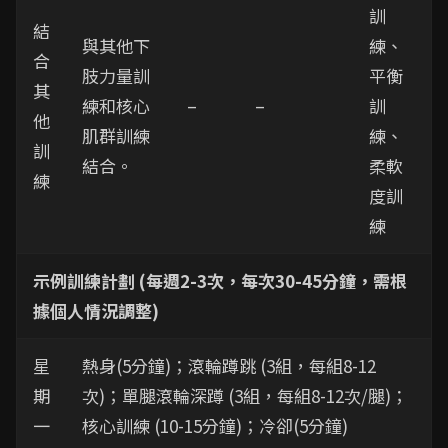
訓
結
與其他下
練、
合
肢力量訓
平衡
其
練和核心
–
–
訓
他
肌群訓練
練、
訓
結合。
柔軟
練
度訓
練
示例訓練計劃 (每週2-3次，每次30-45分鐘，需根
據個人情況調整)
星
熱身(5分鐘)；滾輪蹲跳 (3組，每組8-12
期
次)；單腿滾輪深蹲 (3組，每組8-12次/腿)；
一
核心訓練 (10-15分鐘)；冷卻(5分鐘)