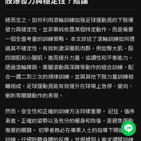
肢爆發力與穩定性？結論
總而言之，如何利用滾輪訓練加強足球運動員的下肢爆
發力與穩定性，並非單純依靠某個特定動作，而是需要
一個全盤考量的訓練策略。 本文詳述了滾輪訓練如何透
過其不穩定性，有效刺激深層肌肉群，例如臀大肌、股
四頭肌和小腿肌，進而提升力量、協調性和平衡能力。
透過滾輪蹲跳、單腿滾動與深蹲等動作的組合訓練，配
合一週二到三次的規律訓練，並與其他下肢力量訓練相
輔相成，足球運動員能有效提升在球場上急停、變向、
衝刺等關鍵動作的表現。
然而，安全性和正確的訓練方法同樣重要。 記住，循序
漸進、正確的姿勢以及充分的暖身和恢復，是避免運動
傷害的關鍵。 初學者務必在專業人士的指導下開始滾輪
訓練，仔細聆聽身體的反應，並根據個人需求調整訓練