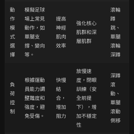
動
模擬足球
滾輪
作
場上常見
提高
蹲
強化核心
模
動作，如
神經
跳、
肌群和深
式
單腿支
肌肉
單腿
層肌群
選
撐、變向
效率
滾輪
擇
等。
深蹲
放慢速
深蹲
根據運動
快慢
度，閉眼
負
滾
員能力調
結
訓練（安
荷
動、
整難度和
合，
全前提
控
單腿
強度，避
增加
下），增
制
滾動
免受傷。
阻力
加不穩定
側移
性