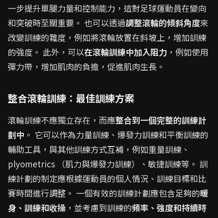
一步提升單腿力量和控制能力，這對足球運動員在變向
和突破時至關重要。 也可以透過
調整滾輪的傾斜角度
來
改變訓練的難度，例如將滾輪放置在斜坡上，增加訓練
的強度。 此外，可以
在滾輪訓練中加入阻力
，例如使用
彈力帶，增加肌肉的負擔，促進肌肉生長。
整合滾輪訓練：最佳訓練方案
滾輪訓練不應獨立存在，而應
整合到一個完整的訓練計
劃中
。 它可以作為力量訓練、爆發力訓練和平衡訓練的
輔助工具，與其他訓練方式互補，例如重量訓練、
plyometrics （肌力與爆發力訓練）、敏捷訓練等。 訓
練計劃的制定應根據運動員的個人情況、訓練目標和比
賽時間進行調整。 一個有效的訓練計劃應包含足夠的
暖
身、訓練和收操
，並考慮到訓練的
頻率、強度和持續時