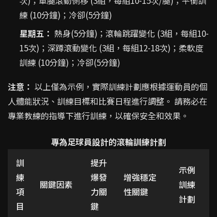
次)；單腿滾動側移 (3組，每組10-15次/腿)；平衡訓
練 (10分鐘)；冷卻(5分鐘)
星期五：
熱身(5分鐘)；滾輪跳躍變化 (3組，每組10-
15次)；深蹲滾動變化 (3組，每組12-18次)；柔軟度
訓練 (10分鐘)；冷卻(5分鐘)
注意：
以上僅為示例，實際訓練計劃應根據運動員的個
人體能狀況、訓練目標和比賽日程進行調整。 請務必在
專業教練的指導下進行訓練，以確保安全和效果。
專為足球員設計的滾輪訓練計劃
訓
提升
示例
練
爆發
增強穩定
關鍵因素
訓練
項
力關
性關鍵
計劃
目
鍵