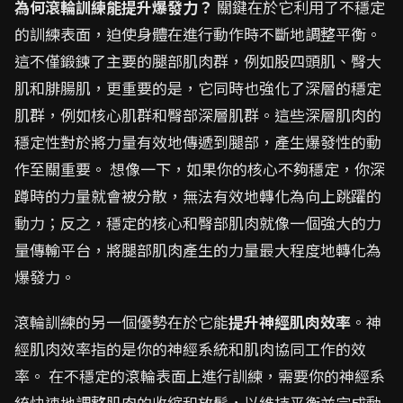
為何滾輪訓練能提升爆發力？
關鍵在於它利用了不穩定
的訓練表面，迫使身體在進行動作時不斷地調整平衡。
這不僅鍛鍊了主要的腿部肌肉群，例如股四頭肌、臀大
肌和腓腸肌，更重要的是，它同時也強化了深層的穩定
肌群，例如核心肌群和臀部深層肌群。這些深層肌肉的
穩定性對於將力量有效地傳遞到腿部，產生爆發性的動
作至關重要。 想像一下，如果你的核心不夠穩定，你深
蹲時的力量就會被分散，無法有效地轉化為向上跳躍的
動力；反之，穩定的核心和臀部肌肉就像一個強大的力
量傳輸平台，將腿部肌肉產生的力量最大程度地轉化為
爆發力。
滾輪訓練的另一個優勢在於它能
提升神經肌肉效率
。神
經肌肉效率指的是你的神經系統和肌肉協同工作的效
率。 在不穩定的滾輪表面上進行訓練，需要你的神經系
統快速地調整肌肉的收縮和放鬆，以維持平衡並完成動