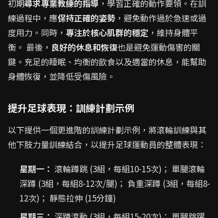
初期
尋求專業教練的指導
，學習正確的動作要領。在訓
練過程中，應
保持正確的姿勢
，避免動作過於急速或過
度用力。同時，
專注於核心肌群的穩定
，維持身體平
衡。 最後，
良好的休息和恢復
也是避免運動傷害的關
鍵。充足的睡眠、均衡的飲食以及適當的休息，能幫助
身體恢復，並降低受傷風險。
提升足球表現：訓練計劃示例
以下提供一個更進階的訓練計劃示例，將滾輪訓練與其
他下肢力量訓練結合，以提升足球運動員的整體表現：
星期一：
滾輪蹲跳 (3組，每組10-15次)； 單腿滾輪
深蹲 (3組，每組8-12次/腿)； 負重深蹲 (3組，每組8-
12次)； 靜態拉伸 (15分鐘)
星期三：
深蹲滾動 (3組，每組15-20次)； 單腿跳躍