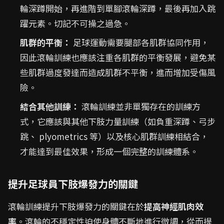
輪深蹲開始，再進階到單腳滾輪深蹲，最後再加入跳
躍元素。切記不可操之過急。
肌群的平衡：
足球運動需要腿部各肌群協同作用，
因此滾輪訓練也應該注重各肌群的平衡發展，避免某
些肌群過度發達而造成肌群不平衡，進而增加受傷風
險。
結合其他訓練：
滾輪訓練並非單獨存在的訓練方
式，它應該與其他下肢力量訓練（如負重深蹲、弓步
跳、 plyometrics 等）以及核心肌群訓練相結合，
才能達到最佳效果，形成一個完整的訓練體系。
提升足球員下肢爆發力的關鍵
滾輪訓練提升下肢爆發力的關鍵在於
提高神經肌肉效
率
。滾輪的不穩定性迫使身體不斷地進行微調，從而提