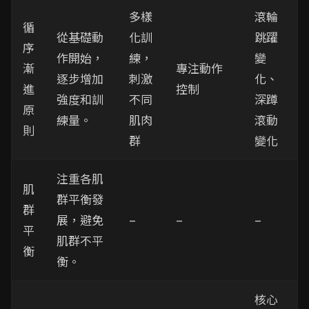
多樣
滾輪
循
從基礎動
化訓
跳躍
序
作開始，
練，
變
漸
專注動作
逐步增加
刺激
化、
進
控制
強度和訓
不同
深蹲
原
練量。
肌肉
滾動
則
群
變化
注重各肌
肌
群平衡發
群
展，避免
–
–
–
平
肌群不平
衡
衡。
核心