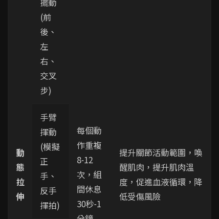
擺動
(前
後、
左
右、
交叉
步)
手臂
每個動
揮動
作重複
(模擬
動
提升關節活動範圍，喚
8-12
正
態
醒肌肉，提升肌肉溫
次，組
手、
拉
度，促進血液循環，降
間休息
反手
伸
低受傷風險
30秒-1
揮拍)
分鐘