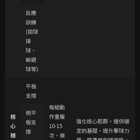
反應
訓練
(拋球
接
球、
躲避
球等)
平板
支撐
每組動
側平
核
作重複
強化核心肌群，提供穩
板支
心
10-15
定的基礎，提升擊球力
撐
穩
次，做
量、精準度和穩定性，