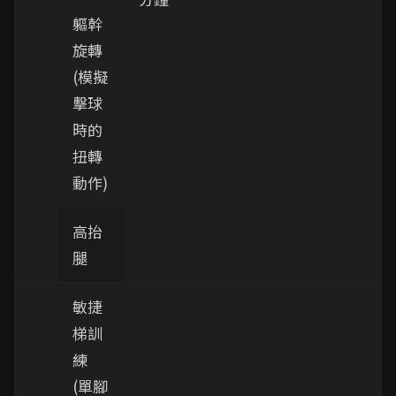
軀幹
旋轉
(模擬
擊球
時的
扭轉
動作)
高抬
腿
敏捷
梯訓
練
(單腳