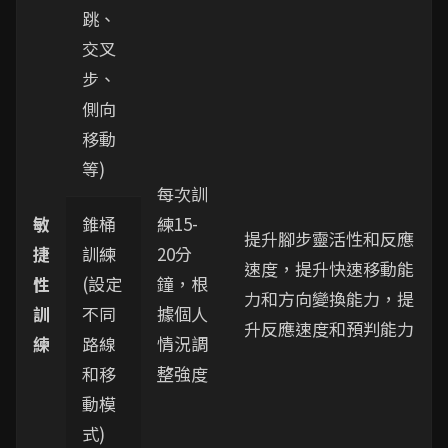
跳、
交叉
步、
側向
移動
等)
每次訓
敏
錐桶
練15-
提升腳步靈活性和反應
捷
訓練
20分
速度，提升快速移動能
性
(設定
鐘，根
力和方向變換能力，提
訓
不同
據個人
升反應速度和預判能力
練
路線
情況調
和移
整強度
動模
式)