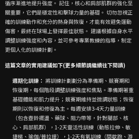
循序漸進地提升強度。 記住，核心和肩部肌群的強化至
關重要，它們是穩定性和擊球力量的基礎。 切勿忽視正
確的訓練動作和充分的熱身與恢復，才能有效避免運動
傷害，最終在球場上發揮最佳狀態。 建議根據自身水平
調整訓練強度和內容，並可參考專業教練的指導，制定
更個人化的訓練計劃。
這篇文章的實用建議如下(更多細節請繼續往下閱讀)
週期化訓練：
將訓練計劃劃分為準備期、競賽期和
恢復期，每個階段調整訓練強度和焦點。準備期著重
基礎體能和肌力提升；競賽期維持並微調狀態；恢復
期則以恢復和修復為主。每週安排3-4天力量訓練
（包含壺鈴擺盪、藥球、阻力帶等，針對腿部、核
心、肩部肌群），1-2天靈活性訓練（動態拉伸、敏
捷梯、瑜伽/普拉提），1-2天有氧訓練（間歇跑、游