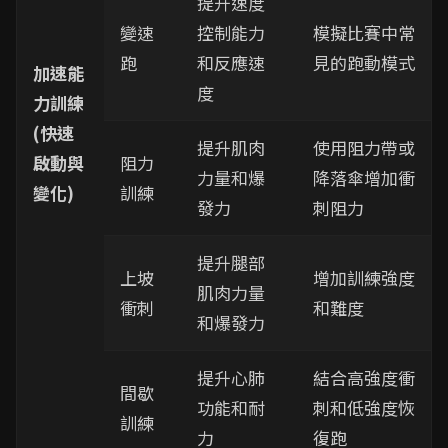
提升速度
變速
控制能力
模擬比賽中常
跑
和反應速
見的跑動模式
加速能
度
力訓練
(快速
提升肌肉
使用阻力帶或
啟動與
阻力
力量和爆
降落傘增加衝
變化)
訓練
發力
刺阻力
提升腿部
上坡
增加訓練強度
肌肉力量
衝刺
和難度
和爆發力
提升心肺
結合高強度衝
間歇
功能和耐
刺和低強度恢
訓練
力
復跑