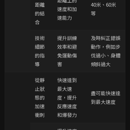
距離上的
距離
40米、60米
速度和加
的結
等
速能力
合
技術
提升訓練
及時糾正錯誤
細節
效率和避
動作，例如步
的指
免運動傷
伐過小、身體
導
害
傾斜過大
從靜
快速達到
止狀
最大速
盡可能快速達
態的
度，提升
到最大速度
加速
反應速度
衝刺
和爆發力