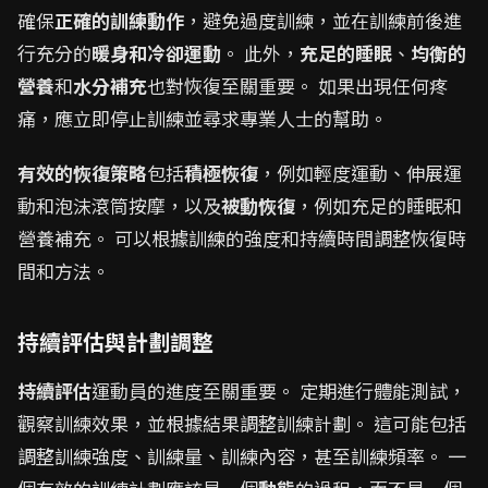
確保
正確的訓練動作
，避免過度訓練，並在訓練前後進
行充分的
暖身和冷卻運動
。 此外，
充足的睡眠
、
均衡的
營養
和
水分補充
也對恢復至關重要。 如果出現任何疼
痛，應立即停止訓練並尋求專業人士的幫助。
有效的恢復策略
包括
積極恢復
，例如輕度運動、伸展運
動和泡沫滾筒按摩，以及
被動恢復
，例如充足的睡眠和
營養補充。 可以根據訓練的強度和持續時間調整恢復時
間和方法。
持續評估與計劃調整
持續評估
運動員的進度至關重要。 定期進行體能測試，
觀察訓練效果，並根據結果調整訓練計劃。 這可能包括
調整訓練強度、訓練量、訓練內容，甚至訓練頻率。 一