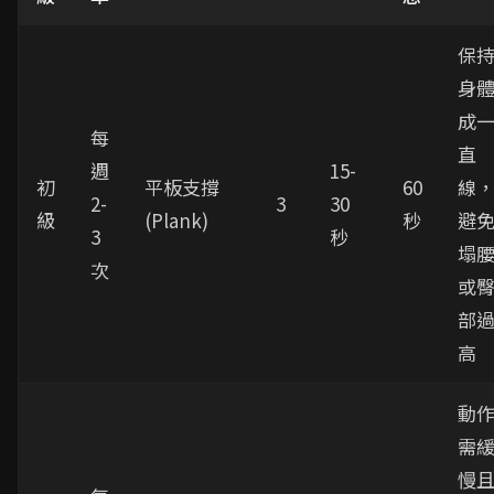
保
身
成
每
直
週
15-
初
平板支撐
60
線
2-
3
30
級
(Plank)
秒
避
3
秒
塌
次
或
部
高
動
需
慢