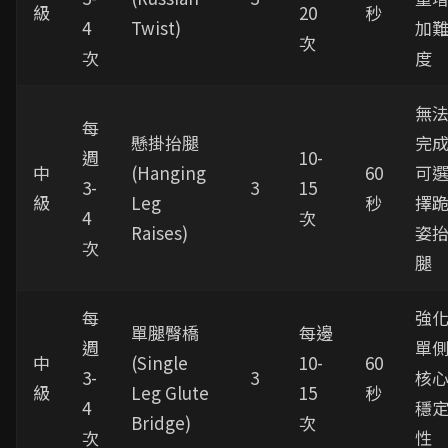
級
20
秒
4
Twist)
加
次
次
度
無
每
懸掛抬腿
完
週
10-
中
(Hanging
60
可
3-
3
15
級
Leg
秒
擇
4
次
Raises)
姿
次
腿
每
強
單腿臀橋
每邊
週
單
中
(Single
10-
60
3-
3
核
級
Leg Glute
15
秒
4
穩
Bridge)
次
次
性