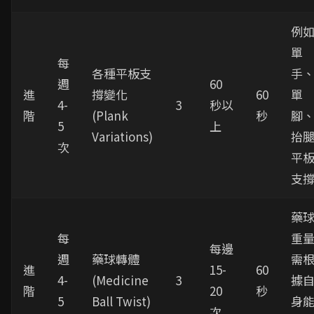
例
單
每
各種平板支
手
週
60
進
撐變化
60
單
4-
3
秒以
階
(Plank
秒
腳
5
上
Variations)
抬
次
平
支
藥
每
重
每邊
週
藥球轉體
需
進
15-
60
4-
(Medicine
3
據
階
20
秒
5
Ball Twist)
身
次