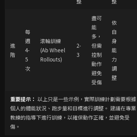
整
整
盡可
依
能
每
自
多，
週
滾輪訓練
身
進
2-
但需
4-
(Ab Wheel
能
階
3
控制
5
Rollouts)
力
動作
次
調
避免
整
受傷
重要提示：
以上只是一些示例，實際訓練計劃需要根據
個人的體能狀況、跑步量和目標進行調整。 建議在專業
教練的指導下進行訓練，以確保動作正確，並避免受
傷。