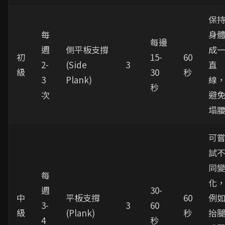
保
每
身
每邊
週
側平板支撐
成
初
15-
60
2-
(Side
3
直
級
30
秒
3
Plank)
線
秒
次
避
塌
可
試
同
每
化
週
30-
中
平板支撐
60
例
3-
3
60
級
(Plank)
秒
抬
4
秒