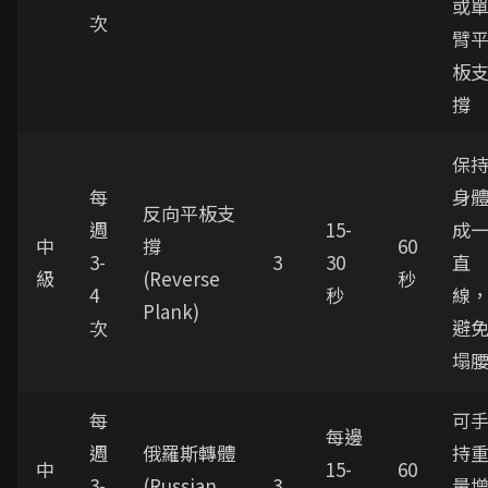
或
次
臂
板
撐
保
每
身
反向平板支
週
15-
成
中
撐
60
3-
3
30
直
級
(Reverse
秒
4
秒
線
Plank)
次
避
塌
每
可
每邊
週
俄羅斯轉體
持
中
15-
60
3-
(Russian
3
量