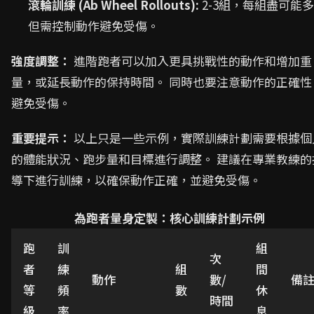
滾輪訓練 (Ab Wheel Rollouts):
2-3組，每組盡可能
但需控制動作避免受傷。
強度調整：
進階跑者可以加入更具挑戰性的動作和增加重
量，或延長動作的保持時間。 同時也要注意動作的正確性
避免受傷。
重要提示：
以上只是一些示例，實際訓練計劃需要根據個
的體能狀況、跑步量和目標進行調整。 建議在專業教練的
導下進行訓練，以確保動作正確，並避免受傷。
為跑者量身定製：核心訓練計劃示例
跑
訓
組
次
者
練
組
間
動作
數/
備
等
頻
數
休
時間
級
率
息