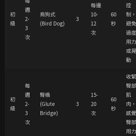
每
每邊
控
週
初
鳥狗式
10-
60
制
2-
3
級
(Bird Dog)
12
秒
避
3
次
過
次
用
或
動
收
每
臀
週
臀橋
15-
肌
初
60
2-
(Glute
3
20
肉
級
秒
3
Bridge)
次
感
次
臀
用