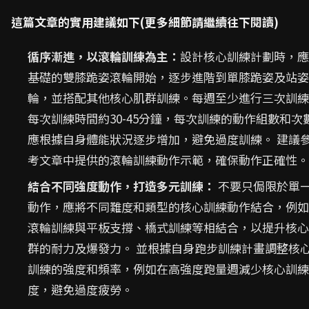
這篇文章的實用建議如下(更多細節請繼續往下閱讀)
循序漸進，以滾輪訓練為主：
設計核心訓練計劃時，應
基礎的雙膝跪姿滾輪開始，逐步進階到單膝跪姿及站姿
輪，並搭配其他核心肌群訓練。每週至少進行三次訓練
每次訓練時間約30-45分鐘，每次訓練的動作組數和次
應根據自身體能狀況逐步增加，避免過度訓練。 建議
考文章中提供的滾輪訓練動作示範，確保動作正確性。
結合不同強度動作，打造多元訓練：
不要只侷限於單
動作，應將不同難度和類型的核心訓練動作結合，例如
滾輪訓練與平板支撐、橋式訓練等相結合，以提升核心
群的耐力及爆發力。 並根據自身跑步訓練計畫調整核
訓練的強度和頻率，例如在高強度跑量週減少核心訓練
度，避免過度疲勞。