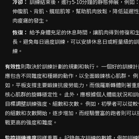
冷卻：
訓練結束後，進行5-10分鐘的靜態伸展，例如
伸腹肌、背肌、髖屈肌等，幫助肌肉放鬆，降低延遲性
肉痠痛的發生。
恢復：
給予身體充足的休息時間，讓肌肉得到修復和
長。避免每日過度訓練，可以安排休息日或輕量級的訓
練。
有效性
則取決於訓練計劃的規劃和執行。 一個好的訓練計
應包含不同難度和種類的動作，以全面鍛鍊核心肌群。 例
如，平板支撐主要鍛鍊抗疲勞能力，而俄羅斯轉體則著重
核心肌群的旋轉穩定性。 此外，應根據個人體能狀況和訓
目標調整訓練強度、組數和次數。 例如，初學者可以從較
的組數和次數開始，逐步增加，而經驗豐富的跑者則可以
戰更高的強度和難度。
監控訓練進度
同樣重要。 記錄每次訓練的數據，例如訓練