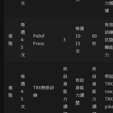
次
力
擇
每
有
每邊
週
訓
進
Pallof
10-
60
4-
3
抗
階
Press
15
秒
5
轉
次
次
力
依
依
每
自
自
例
依自
週
身
身
TRX
進
TRX懸掛訓
身能
4-
能
能
row
階
練
力調
5
力
力
TRX
整
次
調
調
pik