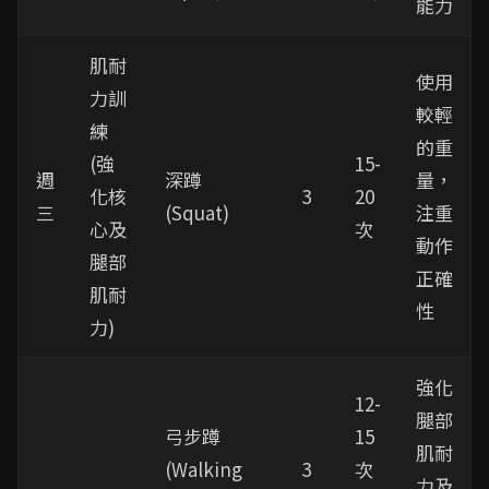
能力
肌耐
使用
力訓
較輕
練
的重
(強
15-
週
深蹲
量，
化核
3
20
三
(Squat)
注重
心及
次
動作
腿部
正確
肌耐
性
力)
強化
12-
腿部
弓步蹲
15
肌耐
(Walking
3
次
力及