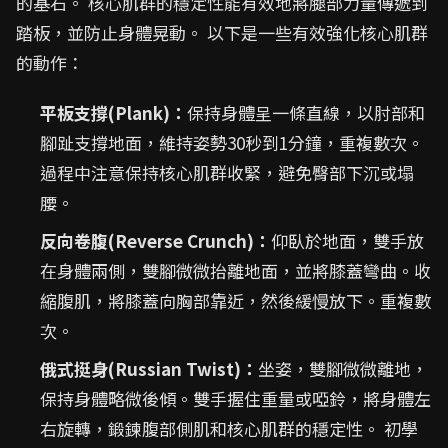
的基石。 核心肌群的穩定性能有效地將腿部力量傳遞到
踏板，並防止身體晃動。 以下是一些有效強化核心肌群
的動作：
平板支撐(Plank)：
保持身體呈一條直線，以肘部和
腳趾支撐地面，維持姿勢30秒到1分鐘，重複數次。
過程中注意保持核心肌群收緊，避免臀部下沉或塌
腰。
反向卷腹(Reverse Crunch)：
仰臥於地面，雙手放
在身體兩側，雙腳微微抬離地面，並將膝蓋彎曲。收
縮腹肌，將膝蓋向胸部靠近，然後緩慢放下。重複數
次。
俄式挺身(Russian Twist)：
坐姿，雙腳微微離地，
保持身體略微後傾。雙手握住重量或啞鈴，將身體左
右旋轉，鍛鍊腹部側肌和核心肌群的穩定性。 初學