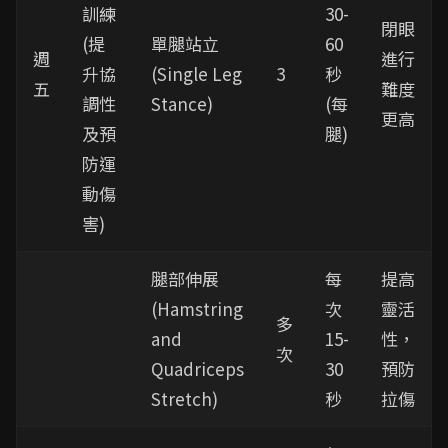
訓練
30-
閉眼
(提
單腿站立
60
週
進行
升協
(Single Leg
3
秒
五
難度
調性
Stance)
(每
更高
及預
腿)
防運
動傷
害)
腿部伸展
每
提高
(Hamstring
次
靈活
多
and
15-
性，
次
Quadriceps
30
預防
Stretch)
秒
拉傷