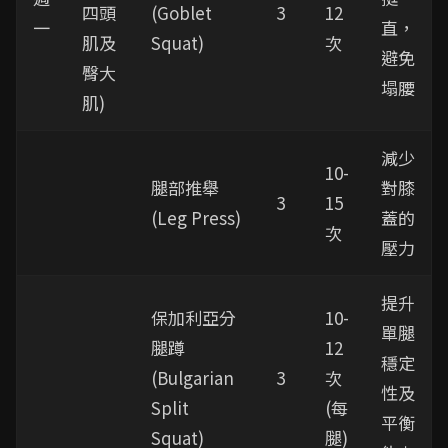
四頭
(Goblet
3
12
一
直，
肌及
Squat)
次
避免
臀大
塌腰
肌)
減少
10-
腿部推舉
對膝
3
15
(Leg Press)
蓋的
次
壓力
提升
保加利亞分
10-
單腿
腿蹲
12
穩定
(Bulgarian
3
次
性及
Split
(每
平衡
Squat)
腿)