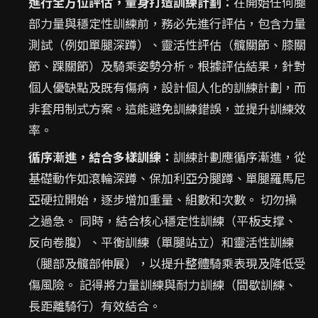
進行全方位評估，量身打造訓練計劃：
在開始任何腿
部力量與穩定性訓練前，務必先進行評估，包含力量
測試（例如單腿深蹲）、靈活性評估（髖關節、膝關
節、踝關節）及騎乘姿勢分析。根據評估結果，針對
個人優缺點及既有傷病，設計個人化的訓練計劃，而
非套用制式方案。這能避免訓練錯誤，並提升訓練效
率。
循序漸進，結合多樣訓練：
訓練計劃應循序漸進，從
基礎動作如滾輪深蹲、保加利亞分腿蹲、單腿羅馬尼
亞硬拉開始，逐步增加重量、組數和次數。 切勿操
之過急。 同時，結合核心穩定性訓練（平板支撑、
反向卷腹）、平衡訓練（單腿站立）和靈活性訓練
（腿部及髖部伸展），以提升整體騎乘表現及降低受
傷風險。 記得將力量訓練與耐力訓練（間歇訓練、
長距離騎行）有效結合。