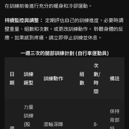
在訓練前後進行充分的暖身和冷卻運動。
持續監控與調整：
定期評估自己的訓練進度，必要時調
整重量、組數和次數，或更改訓練動作。 聆聽身體的反
應，如果感到疼痛，請立即停止訓練並休息。
一週三次的腿部訓練計劃 (自行車運動員)
次
日
訓練
組
數/
訓練動作
備註
期
類型
數
時
間
力量
保持
訓練
背部
(股
滾輪深蹲
8-
週
挺