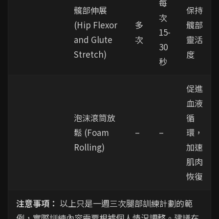
每
髖部伸展
保持
次
(Hip Flexor
多
髖部
15-
and Glute
次
靈活
30
Stretch)
度
秒
促進
血液
泡沫滾筒放
循
鬆 (Foam
–
–
環，
Rolling)
加速
肌肉
恢復
注意事項：
以上只是一週三次腿部訓練計劃的範
例，實際訓練內容需要根據個人情況調整。建議在