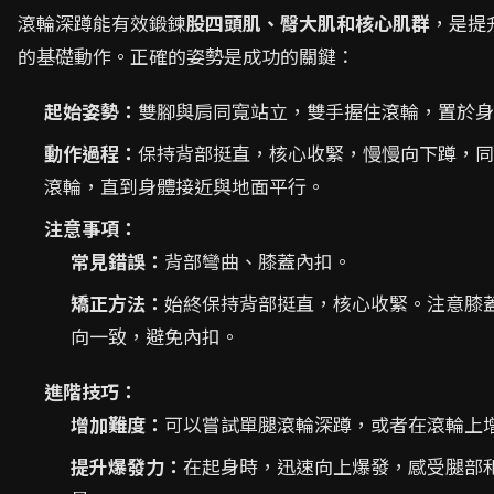
滾輪深蹲能有效鍛鍊
股四頭肌、臀大肌和核心肌群
，是提
的基礎動作。正確的姿勢是成功的關鍵：
起始姿勢：
雙腳與肩同寬站立，雙手握住滾輪，置於身
動作過程：
保持背部挺直，核心收緊，慢慢向下蹲，同
滾輪，直到身體接近與地面平行。
注意事項：
常見錯誤：
背部彎曲、膝蓋內扣。
矯正方法：
始終保持背部挺直，核心收緊。注意膝
向一致，避免內扣。
進階技巧：
增加難度：
可以嘗試單腿滾輪深蹲，或者在滾輪上
提升爆發力：
在起身時，迅速向上爆發，感受腿部