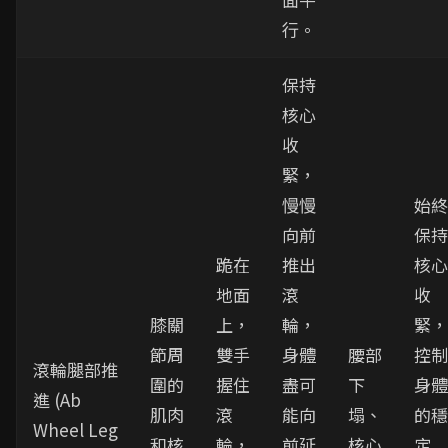
行。
保持
核心
收
緊，
慢慢
始終
向前
保持
跪在
推出
核心
地面
滾
收
膝關
上，
輪，
緊，
節周
雙手
身體
腰部
控制
滾輪腿部推
圍的
握住
盡可
下
身體
進 (Ab
肌肉
滾
能向
塌、
的穩
Wheel Leg
和核
輪，
前延
核心
定