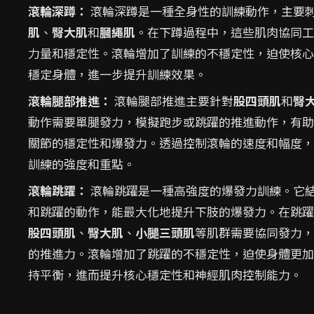
滾輪深蹲：
滾輪深蹲是一種全身性的訓練動作，主要
肌
、
臀大肌
和
膕繩肌
。在下蹲過程中，這些肌肉協同工
力量和穩定性。滾輪增加了訓練的不穩定性，迫使核心
穩定身體，進一步提升訓練效果。
滾輪腿部推進：
滾輪腿部推進主要針對
股四頭肌
和
臀
動作需要單腿發力，模擬跑步或跳躍的推進動作，有助
關節的穩定性和爆發力。透過控制滾輪的速度和幅度，
訓練的強度和重點。
滾輪跳躍：
滾輪跳躍是一種高強度的爆發力訓練。它
和跳躍的動作，能最大化地提升下肢的爆發力。在跳躍
股四頭肌
、
臀大肌
、
小腿三頭肌
等肌群需要協同發力，
的推進力。滾輪增加了跳躍的不穩定性，迫使身體更加
持平衡，進而提升核心穩定性和神經肌肉控制能力。