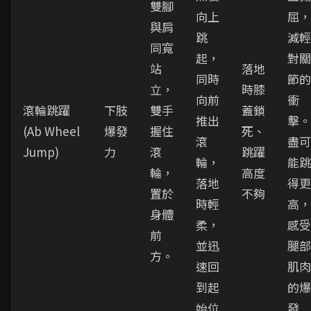
雙腳
向上
屈，
與肩
跳
減輕
同寬
起，
對關
站
落地
同時
節的
立，
時膝
向前
衝
滾輪跳躍
下肢
雙手
蓋鎖
推出
擊。
(Ab Wheel
爆發
握住
死、
滾
盡可
Jump)
力
滾
跳躍
輪，
能跳
輪，
高度
落地
得更
置於
不夠
時輕
高，
身體
柔，
感受
前
並迅
腿部
方。
速回
肌肉
到起
的爆
始位
發