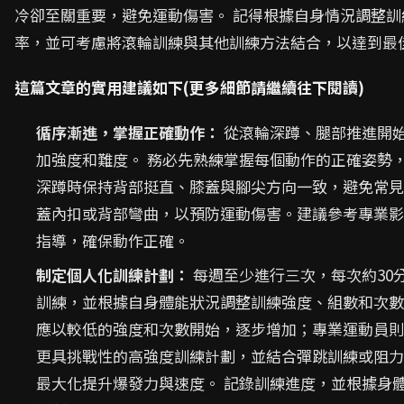
冷卻至關重要，避免運動傷害。 記得根據自身情況調整訓
率，並可考慮將滾輪訓練與其他訓練方法結合，以達到最
這篇文章的實用建議如下(更多細節請繼續往下閱讀)
循序漸進，掌握正確動作：
從滾輪深蹲、腿部推進開
加強度和難度。 務必先熟練掌握每個動作的正確姿勢
深蹲時保持背部挺直、膝蓋與腳尖方向一致，避免常見
蓋內扣或背部彎曲，以預防運動傷害。建議參考專業影
指導，確保動作正確。
制定個人化訓練計劃：
每週至少進行三次，每次約30
訓練，並根據自身體能狀況調整訓練強度、組數和次數
應以較低的強度和次數開始，逐步增加；專業運動員則
更具挑戰性的高強度訓練計劃，並結合彈跳訓練或阻力
最大化提升爆發力與速度。 記錄訓練進度，並根據身