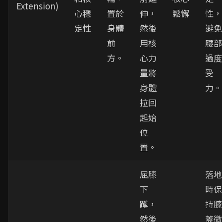
Extension)
心穩
置於
伸，
鬆懈
性，
定性
身體
然後
避免
前
用核
腰部
方。
心力
過度
量將
受
身體
力。
拉回
起始
位
置。
屈膝
落地
下
時保
蹲，
持膝
然後
蓋微