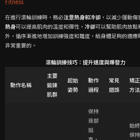
Fitness
在進行滾輪訓練時，務必
注意熱身和冷卻
，以減少運動傷
熱身
可以提高肌肉的溫度和彈性，
冷卻
可以幫助肌肉放鬆
外，循序漸進地增加訓練強度和難度，給身體足夠的適應
非常重要的。
滾輪訓練技巧：提升速度與爆發力
主要
起始
動作
常見
矯正
動作名稱
鍛鍊
姿勢
過程
錯誤
方法
肌群
保持
背部
始終
挺
保持
直，