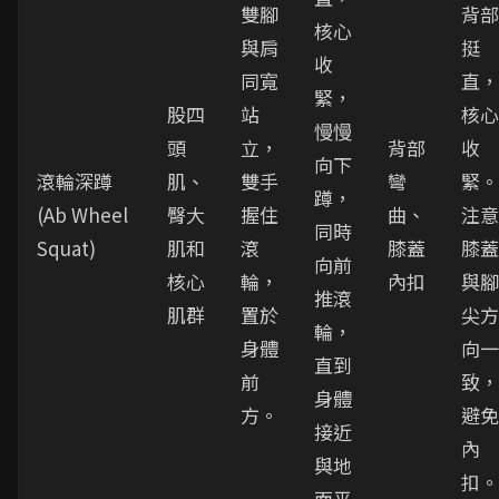
雙腳
背部
核心
與肩
挺
收
同寬
直，
緊，
股四
站
核心
慢慢
頭
立，
背部
收
向下
滾輪深蹲
肌、
雙手
彎
緊。
蹲，
(Ab Wheel
臀大
握住
曲、
注意
同時
Squat)
肌和
滾
膝蓋
膝蓋
向前
核心
輪，
內扣
與腳
推滾
肌群
置於
尖方
輪，
身體
向一
直到
前
致，
身體
方。
避免
接近
內
與地
扣。
面平