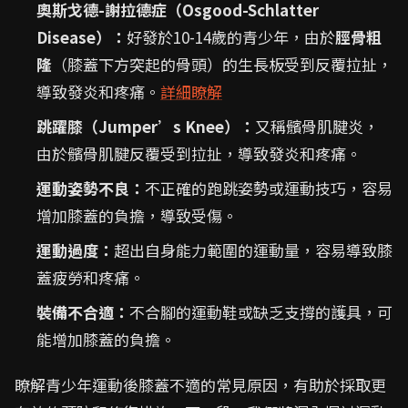
奧斯戈德-謝拉德症（Osgood-Schlatter
Disease）：
好發於10-14歲的青少年，由於
脛骨粗
隆
（膝蓋下方突起的骨頭）的生長板受到反覆拉扯，
導致發炎和疼痛。
詳細瞭解
跳躍膝（Jumper’s Knee）：
又稱髕骨肌腱炎，
由於髕骨肌腱反覆受到拉扯，導致發炎和疼痛。
運動姿勢不良：
不正確的跑跳姿勢或運動技巧，容易
增加膝蓋的負擔，導致受傷。
運動過度：
超出自身能力範圍的運動量，容易導致膝
蓋疲勞和疼痛。
裝備不合適：
不合腳的運動鞋或缺乏支撐的護具，可
能增加膝蓋的負擔。
瞭解青少年運動後膝蓋不適的常見原因，有助於採取更