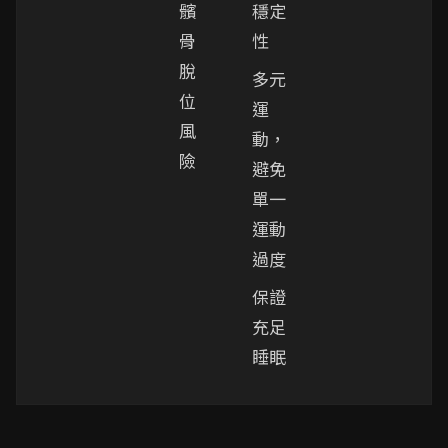
髕
穩定
骨
性
脫
多元
位
運
風
動，
險
避免
單一
運動
過度
保證
充足
睡眠