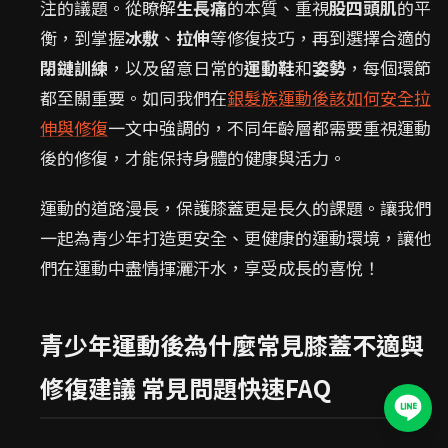
注的議題。從瞭解
生長痛
的本質、重視
股四頭肌
的平
衡，到掌握
冰敷
、
拉伸
等修復技巧，再到選擇合適的
閉鏈訓練
，以及留意日常的
運動鞋
和
姿勢
，每個環節
都至關重要。如同我們在
銀髮族運動後該如何安全拉
伸與修復
一文中強調的，不同年齡層都需要重視運動
後的修復，才能保持身體的健康與活力。
運動的道路漫長，保護膝蓋更是長久的課題。讓我們
一起為青少年打造更安全、更健康的運動環境，讓他
們在運動中盡情揮灑汗水，享受成長的喜悅！
青少年運動後為什麼常見膝蓋不適與
修復建議 常見問題快速FAQ