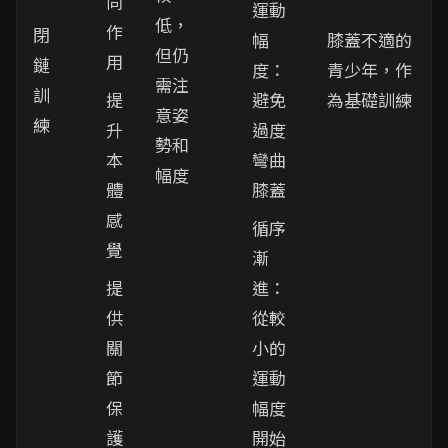
同
運動
低，
作
閉
幅
膝蓋不適的
但仍
用
鏈
度：
青少年，作
需注
訓
提
避免
為基礎訓練
意姿
練
升
過度
勢和
本
彎曲
幅度
體
膝蓋
感
循序
覺
漸
提
進：
供
從較
關
小的
節
運動
保
幅度
護
開始