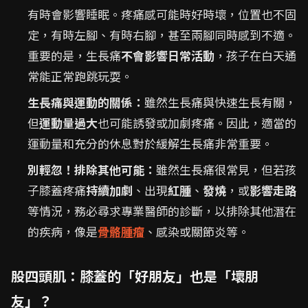
有時會影響睡眠。疼痛感可能時好時壞，位置也不固
定，有時左腳、有時右腳，甚至兩腳同時感到不適。
重要的是，生長痛
不會影響日常活動
，孩子在白天通
常能正常跑跳玩耍。
生長痛與運動的關係：
雖然生長痛與快速生長有關，
但
運動量過大
也可能誘發或加劇疼痛。因此，適當的
運動量和充分的休息對於緩解生長痛非常重要。
別輕忽！排除其他可能：
雖然生長痛很常見，但若孩
子膝蓋疼痛
持續加劇
、出現
紅腫
、
發燒
，或
影響走路
等情況，務必尋求專業醫師的診斷，以排除其他潛在
的疾病，像是
骨骼腫瘤
、感染或關節炎等。
股四頭肌：膝蓋的「好朋友」也是「壞朋
友」？