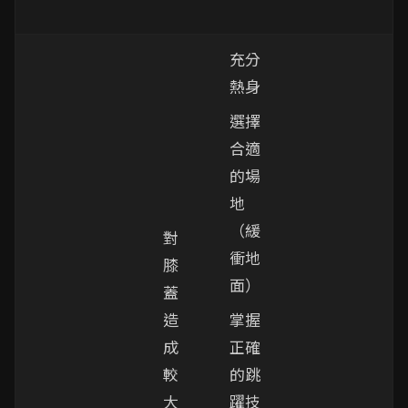
充分
熱身
選擇
合適
的場
地
（緩
對
衝地
膝
面）
蓋
造
掌握
成
正確
較
的跳
大
躍技