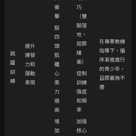
衝
巧
擊
（雙
腳落
股
地，
四
在專業教練
屈膝
提升
頭
指導下，循
緩
跳
爆發
肌
序漸進進行
衝）
躍
力和
離
的青少年，
訓
運動
心
控制
且膝蓋無不
練
表現
張
訓練
適
力
強度
過
和頻
高
率
增
加強
加
核心