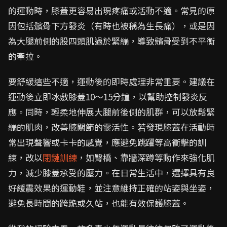
的運動時，膝蓋更容易出現疼痛或活動不適。常見的原
因包括髕骨下方發炎（有時也被稱為生長痛），或是因
為大腿前側的股四頭肌過於緊繃，導致髕骨受到不平衡
的牽拉。
要舒緩這些不適，運動後的即時處理非常重要。建議在
運動後立即冰敷膝蓋10～15分鐘，以幫助控制發炎反
應。同時，輕柔地伸展大腿前後側的肌群，可以放鬆緊
繃的肌肉，改善膝關節的靈活性。若發現膝蓋在活動時
常出現聲響或卡卡的感覺，應避免跳躍等高衝擊的訓
練，改以
閉鏈訓練
，如臀橋、靠牆深蹲等動作來強化肌
力，減少膝蓋承受的壓力。在日常生活中，選擇具有良
好緩震效果的運動鞋，並注意維持正確的站姿與坐姿，
避免長時間的跨跪或久站，也能有效保護膝蓋。