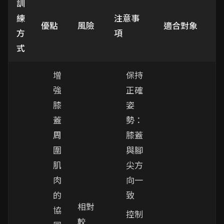
訓
練
注意事
優點
風險
適合對象
方
項
式
增
保持
強
正確
膝
姿
蓋
勢：
周
膝蓋
圍
與腳
肌
尖方
肉
向一
的
致
相對
協
控制
較