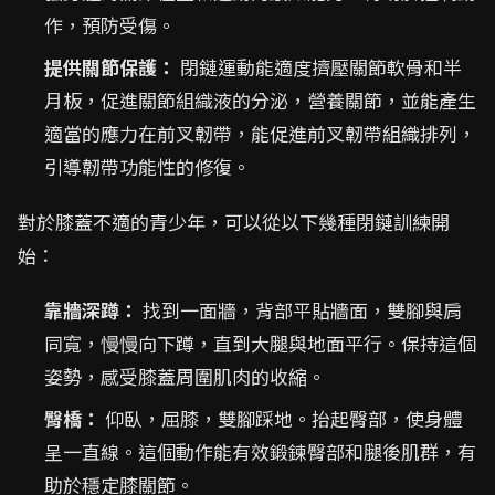
作，預防受傷。
提供關節保護：
閉鏈運動能適度擠壓關節軟骨和半
月板，促進關節組織液的分泌，營養關節，並能產生
適當的應力在前叉韌帶，能促進前叉韌帶組織排列，
引導韌帶功能性的修復。
對於膝蓋不適的青少年，可以從以下幾種閉鏈訓練開
始：
靠牆深蹲：
找到一面牆，背部平貼牆面，雙腳與肩
同寬，慢慢向下蹲，直到大腿與地面平行。保持這個
姿勢，感受膝蓋周圍肌肉的收縮。
臀橋：
仰臥，屈膝，雙腳踩地。抬起臀部，使身體
呈一直線。這個動作能有效鍛鍊臀部和腿後肌群，有
助於穩定膝關節。