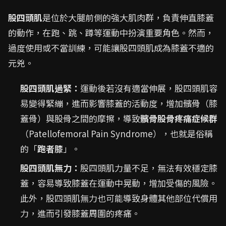
股四頭肌
是位於大腿前側的強大肌肉群，負責伸直膝蓋
的動作，在跑、跳、蹲等運動中扮演重要角色。然而，
過度使用或不當訓練，可能讓股四頭肌成為膝蓋不適的
元兇。
股四頭肌過緊：
運動後若沒有適當伸展，股四頭肌容
易變得緊繃，進而影響膝蓋的活動度，增加髕骨（膝
蓋骨）與股骨之間的摩擦，導致
髕骨股骨疼痛症候群
（Patellofemoral Pain Syndrome），也就是俗稱
的「
跑者膝
」。
股四頭肌無力：
股四頭肌力量不足，無法有效穩定膝
蓋，容易導致膝蓋在運動中晃動，增加受傷的風險。
此外，股四頭肌無力也可能導致身體其他部位代償用
力，進而引發膝蓋周圍的疼痛。