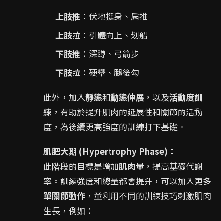
上肢推
：伏地挺身、肩推
上肢拉
：引體向上、划船
下肢推
：深蹲、弓箭步
下肢拉
：硬舉、腿後勾
此外，加入
靜態
和
動態伸展
，以及
活動度訓
練
，有助於提升肌肉的延展性和關節的活動
度，為後續更高強度的訓練打下基礎。
肌肥大期 (Hypertrophy Phase)：
此階段的目標是增加
肌肉量
，提高基礎代謝
率。訓練強度和總量都會提升，可以加入更多
單關節動作
，並利用不同的訓練技巧刺激肌肉
生長，例如：