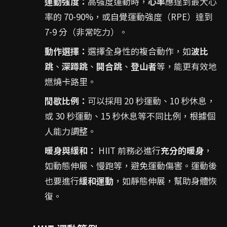
運動強度：
高強度運動時，
心率
應達到最大心
率的 70-90%，或自覺運動強度（RPE）達到
7-9 分（非常吃力）。
動作選擇：
選擇全身性的複合動作，如
波比
跳
、
深蹲跳
、
開合跳
、
登山者
等，能更有效地
燃燒卡路里。
間歇比例：
可以採用 20 秒運動、10 秒休息，
或 30 秒運動、15 秒休息等不同比例，根據個
人能力調整。
暖身與緩和：
HIIT 前務必進行
充分的暖身
，
如動態伸展、慢跑等，避免運動傷害。運動後
也要進行
緩和運動
，如靜態伸展，幫助身體恢
復。