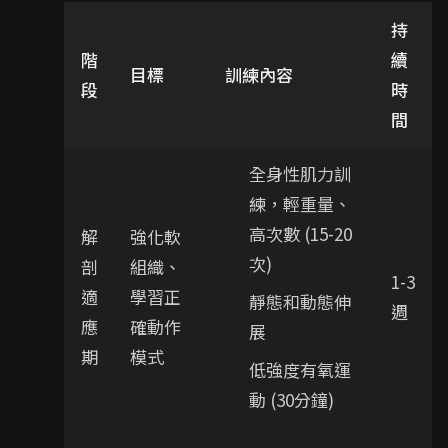
持
階
續
目標
訓練內容
段
時
間
全身性肌力訓
練，輕重量、
高次數 (15-20
解
強化軟
次)
剖
組織、
1-3
適
學習正
靜態和動態伸
週
應
確動作
展
期
模式
低強度有氧運
動 (30分鐘)