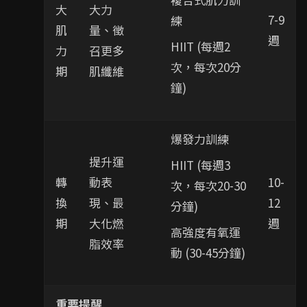
大
大力
7-9
練
肌
量、徵
週
HIIT (每週2
力
召更多
次，每次20分
期
肌纖維
鐘)
爆發力訓練
提升運
HIIT (每週3
轉
動表
10-
次，每次20-30
換
現、最
12
分鐘)
期
大化燃
週
高強度有氧運
脂效率
動 (30-45分鐘)
重要提醒