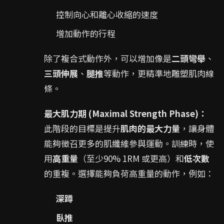
控制向心和離心收縮的速度
增加動作的行程
除了複合式動作外，可以增加像是
二頭彎舉
、
三頭伸展
、
腿推
等動作，更精準地雕塑肌肉線
條。
最大肌力期 (Maximal Strength Phase)：
此階段的目標是提升
肌肉的最大力量
，讓身體
能夠徵召更多的肌纖維參與運動。訓練時，使
用
高重量
（至少90% 1RM 或更高）和
低次數
的重複。選擇能夠負荷高重量的動作，例如：
深蹲
臥推