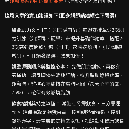
考
運動傷害預防的關鍵要素
，確保安全地進行訓練。
這篇文章的實用建議如下(更多細節請繼續往下閱讀)
結合肌力與HIIT：
別只做有氧！每週安排至少2次肌
力訓練（如深蹲、硬舉）來提升基礎代謝率，搭配2-
3次高強度間歇訓練（HIIT）來快速燃脂。肌力訓練
增肌，HIIT爆發燃燒，效果加倍！
調整運動順序與監控心率：
先做肌力訓練，再做有
氧運動，讓身體優先消耗肝醣，提升脂肪燃燒效率。
運動時，監控心率維持在燃脂區間（最大心率的60-
75%），確保有效燃燒脂肪。
飲食控制與持之以恆：
減脂七分靠飲食，三分靠運
動。 確保攝取足夠蛋白質，控制總熱量攝取，達到
熱量赤字。最重要的是持之以恆，把運動和健康飲食