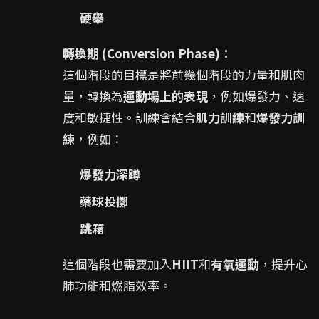
硬舉
轉換期 (Conversion Phase)：
這個階段的目標是將前幾個階段的力量和肌肉
量，轉換為
運動場上的表現
，例如爆發力、速
度和敏捷性。訓練會結合
肌力訓練
和
爆發力訓
練
，例如：
爆發力深蹲
藥球投擲
跳箱
這個階段也需要加入
HIIT
和
有氧運動
，提升心
肺功能和燃脂效率。