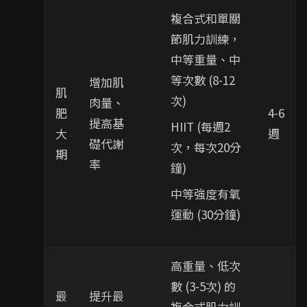
複合式和單關
節肌力訓練，
中等重量、中
等次數 (8-12
增加肌
肌
次)
肉量、
肥
4-6
提高基
HIIT (每週2
大
週
礎代謝
次，每次20分
期
率
鐘)
中等強度有氧
運動 (30分鐘)
高重量、低次
數 (3-5次) 的
最
提升最
複合式肌力訓