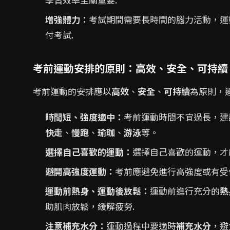
增強體力：
考試期間需要長時間的腦力活動，運
付考試.
考前運動安排的原則：高效、安全、可持續
考前運動的安排應以
高效
、
安全
、
可持續
為原則，
時間短、強度適中：
考前運動時間不宜過長，建
快走
、
慢跑
、
瑜珈
、
游泳
等。
選擇自己喜歡的運動：
選擇自己喜歡的運動，才
避開高強度運動：
考前應避免進行高強度或有受
運動前熱身、運動後放鬆：
運動前進行充分的
熱
助肌肉放鬆，緩解疲勞.
注意補充水分：
運動過程中要適時
補充水分
，避