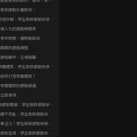
前運動安排的原則：高效、安
、可持續
前衝刺運動計畫範例：
排程攻略：學生族群運動安排建
考試期間平衡方式
定個人化的運動時間表
用零碎時間，隨時動起來
試期間的運動調整
找運動夥伴，互相鼓勵
學霸體質：學生族群運動安排建
考試平衡
動如何打造學霸體質？
造學霸體質的運動建議
動注意事項
與運動雙贏：學生族群運動安排
與考試期間平衡方式
試週不慌亂：學生族群運動安排
議與平衡攻略
升專注力！學生族群運動安排建
與考試期間平衡
身運動習慣：學生族群運動安排