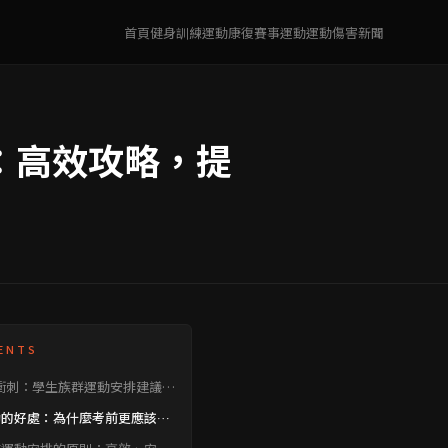
首頁
健身訓練
運動康復
賽事運動
運動傷害
新聞
：高效攻略，提
ENTS
衝刺：學生族群運動安排建議與
動的好處：為什麼考前更應該動
來？