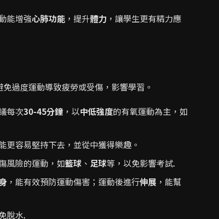
動能增強
心肺功能
，提升
體力
，讓學生更有精力應
避免過度運動導致疲勞或受傷，影響學習。
議每次
30-45分鐘
，以
中低強度
的有氧運動為主，如
能更容易堅持下去，並從中獲得樂趣。
傷風險的運動，如
籃球
、
足球
等，以免影響考試.
身
，能有效預防運動傷害；運動後進行
伸展
，能幫
免脫水.