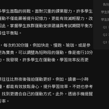
建
告
議
多學生面臨的挑戰。面對沉重的課業壓力，許多學生
學生
衡方
運動不僅能顯著提升記憶力，更能有效減輕壓力，改
學生
衡方
因此，掌握學生族群運動安排建議與考試期間平衡方
Q1
必
最佳平衡點。
Q2
書
時
Q3
動，每次約30分鐘，例如快走、慢跑、瑜珈，或是參
有
為寶貴，可以調整為短時段的運動，像是進行10分
力。我發現，許多學生在運動後，學習效率反而更
果往往比熬夜後強迫運動更好。例如，讀書一小時
鐘，都能有效放鬆身心，提升學習效率。不妨也參考
，找到更適合自己的運動方式。此外，透過手機提醒
行率。