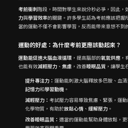
考前衝刺
階段，時間對學生來說分秒必爭，因此，
力
與
學習效率
的關鍵。許多學生認為考前應該把握
當的運動不僅不會影響學習，反而能帶來意想不到
運動的好處：為什麼考前更應該動起來？
運動能促進大腦血液循環
，提高腦部的
氧氣供應
，
也能有效
減輕壓力
、
焦慮
，改善
睡眠品質
，讓學生
提升專注力：
運動能刺激大腦釋放多巴胺、血清
記憶力
和
學習動機
。
減輕壓力：
考試壓力容易導致焦慮、緊張，運動
化學物質，有助於
放鬆心情
、
緩解壓力
。
改善睡眠品質：
適當的運動能幫助身體放鬆，更
學習效率至關重要.