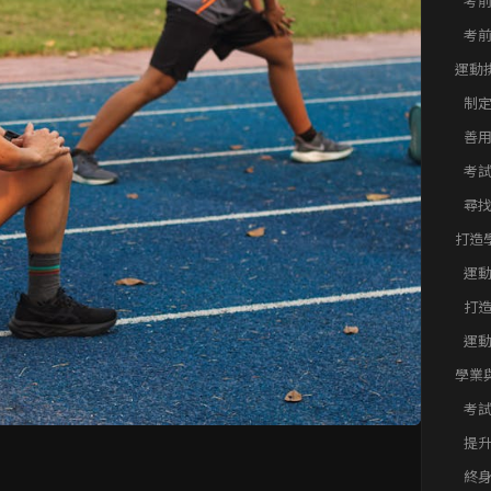
考
全
考
運動
議與
制
善
考
尋
打造
議與
運
打
運
學業
建議
考
建
提
議
終