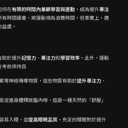
如何在
有限的時間內兼顧學習與運動
，成為提升
專注
所有時間讀書，將運動視為浪費時間，但事實上，適
的益處。
有助於提升
記憶力
、
專注力
和
學習效率
。此外，運動
在考前保持良
素等神經傳導物質，這些物質有助於
提升專注力
、
能促進身體釋放腦內啡，這是一種天然的「舒壓」
容易入睡，並
提高睡眠品質
。充足的睡眠對於提升