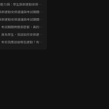
議與考試期間平衡
別壓力鍋：學生族群運動安排建
與考試期間平衡
族群運動安排建議與考試期間平
式結論
族群運動安排建議與考試期間平
式 常見問題快速FAQ
：考試期間時間那麼緊，真的有
要運動嗎？運動不會佔用我的讀
：身為學生，我該如何安排運動
時間嗎？
間，才能兼顧課業與運動？
：考前我應該做哪些運動？有沒
推薦的運動種類？