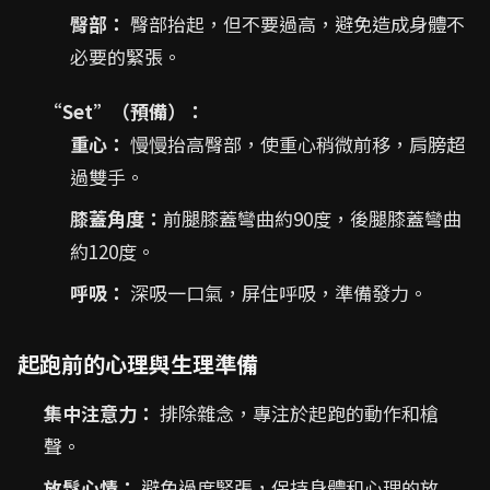
臀部：
臀部抬起，但不要過高，避免造成身體不
必要的緊張。
“Set”（預備）：
重心：
慢慢抬高臀部，使重心稍微前移，肩膀超
過雙手。
膝蓋角度：
前腿膝蓋彎曲約90度，後腿膝蓋彎曲
約120度。
呼吸：
深吸一口氣，屏住呼吸，準備發力。
起跑前的心理與生理準備
集中注意力：
排除雜念，專注於起跑的動作和槍
聲。
放鬆心情：
避免過度緊張，保持身體和心理的放