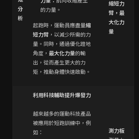
力量：
肌肉收縮產生
縮短力
分
的力量。
臂，最
析
大化力
起跑時，運動員應盡量
縮
量
短力臂
，以減少所需的力
量。同時，通過優化蹬地
角度，
最大化力量
的輸
出，從而產生更大的力
矩，推動身體快速啟動。
利用科技輔助提升爆發力
越來越多的運動科技產品
被應用於短跑訓練中，例
測力板
如：