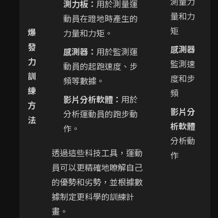
測量力
測力板：
用於測量運
量和力
動員在蹬地時產生的
矩
爆
力量和力矩。
發
感測器
感測器：
用於監測運
力
監測速
動員的起跑速度、步
訓
度和步
頻等數據。
練
頻
影片分析軟體：
用於
方
影片分
分析運動員的跑步動
法
析軟體
作。
分析動
透過這些科技工具，運動
作
員可以更精確地瞭解自己
的優勢和劣勢，並根據數
據制定更科學的訓練計
畫。