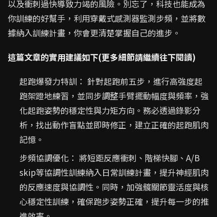
以及衝刺過快導致力竭的風險。別忘了，科技也能成為
你訓練的好幫手，利用穿戴式感測器監測步頻，並將數
據納入訓練計畫，你會更清楚掌握自己的進步。
這篇文章的實用建議如下(更多細節請繼續往下閱讀)
起跑爆發力特訓： 針對起跑前五步，進行高強度起
跑架蹬地練習，並同步調整手臂擺動幅度與頻率，強
化起跑姿勢的穩定性與力矩方向。務必透過錄影分
析，找出動作盲點並即時修正，建立正確的起跑肌肉
記憶。
步頻協調優化： 將短距反應衝刺、階梯快腳、A/B
skip等協調性訓練納入日常訓練計畫，提升神經肌肉
的反應速度與協調性。同時，加強髖關節靈活度與核
心穩定性訓練，確保跑步姿勢正確，提升每一步的推
進效率。