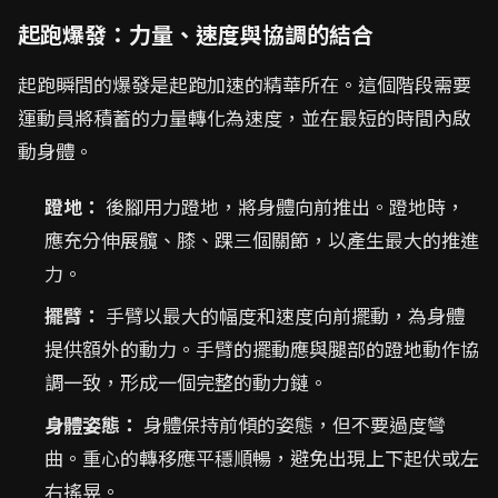
起跑爆發：力量、速度與協調的結合
起跑瞬間的爆發是起跑加速的精華所在。這個階段需要
運動員將積蓄的力量轉化為速度，並在最短的時間內啟
動身體。
蹬地：
後腳用力蹬地，將身體向前推出。蹬地時，
應充分伸展髖、膝、踝三個關節，以產生最大的推進
力。
擺臂：
手臂以最大的幅度和速度向前擺動，為身體
提供額外的動力。手臂的擺動應與腿部的蹬地動作協
調一致，形成一個完整的動力鏈。
身體姿態：
身體保持前傾的姿態，但不要過度彎
曲。重心的轉移應平穩順暢，避免出現上下起伏或左
右搖晃。