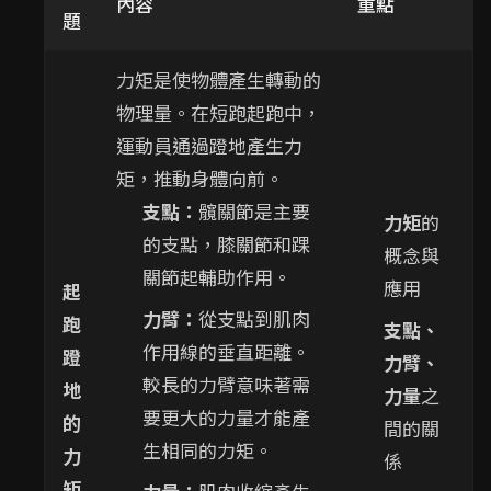
內容
重點
題
力矩是使物體產生轉動的
物理量。在短跑起跑中，
運動員通過蹬地產生力
矩，推動身體向前。
支點：
髖關節是主要
力矩
的
的支點，膝關節和踝
概念與
關節起輔助作用。
應用
起
力臂：
從支點到肌肉
跑
支點、
作用線的垂直距離。
蹬
力臂、
較長的力臂意味著需
地
力量
之
要更大的力量才能產
的
間的關
生相同的力矩。
力
係
矩