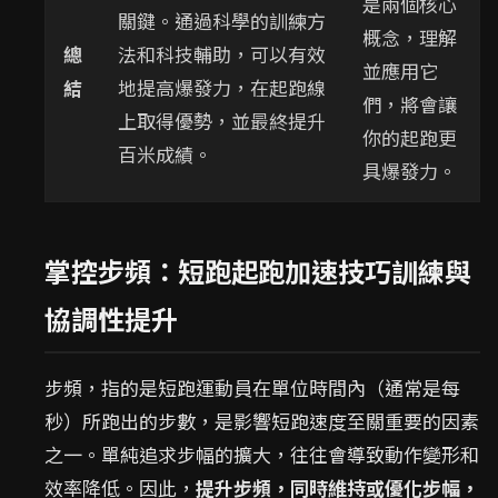
是兩個核心
關鍵。通過科學的訓練方
概念，理解
總
法和科技輔助，可以有效
並應用它
結
地提高爆發力，在起跑線
們，將會讓
上取得優勢，並最終提升
你的起跑更
百米成績。
具爆發力。
掌控步頻：短跑起跑加速技巧訓練與
協調性提升
步頻，指的是短跑運動員在單位時間內（通常是每
秒）所跑出的步數，是影響短跑速度至關重要的因素
之一。單純追求步幅的擴大，往往會導致動作變形和
效率降低。因此，
提升步頻，同時維持或優化步幅，