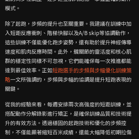
模式。
除了起跑，步頻的提升也至關重要。我建議在訓練中加
入短距反應衝刺、階梯快腳以及A/B skip等協調動作，
這些訓練不僅能優化跑步姿勢，還有助於提升神經傳導
速度和肌肉反應時間。此外，髖關節的靈活度和核心肌
群的穩定性同樣不可忽視，它們能確保每一次推進都能
達到最佳效率。正如
短跑選手的步頻與步幅優化訓練策
略
一文所強調的，步頻與步幅的協調是提升短跑表現的
關鍵。
從我的經驗來看，每週安排兩次高強度的短距訓練，並
搭配動作分解錄影進行矯正，是確保訓練品質和技術提
升的有效方法。透過穩固的起跑技術和優化的步頻控
制，不僅能顯著縮短百米成績，還能大幅降低初期拉傷