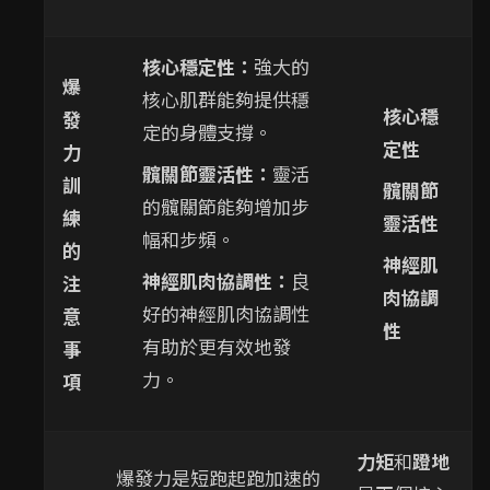
核心穩定性：
強大的
爆
核心肌群能夠提供穩
核心穩
發
定的身體支撐。
定性
力
髖關節靈活性：
靈活
訓
髖關節
的髖關節能夠增加步
練
靈活性
幅和步頻。
的
神經肌
神經肌肉協調性：
良
注
肉協調
好的神經肌肉協調性
意
性
有助於更有效地發
事
力。
項
力矩
和
蹬地
爆發力是短跑起跑加速的