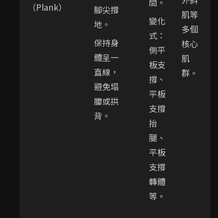
間。
（Plank）
腳尖撐
肌等
變化
地。
多個
式：
保持身
核心
側平
體呈一
肌
板支
直線，
群。
撐、
避免塌
平板
腰或拱
支撐
背。
抬
腿、
平板
支撐
轉體
等。