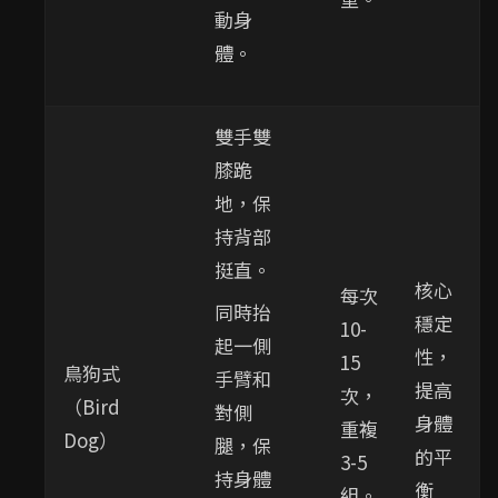
動身
體。
雙手雙
膝跪
地，保
持背部
挺直。
核心
每次
同時抬
穩定
10-
起一側
性，
15
鳥狗式
手臂和
提高
次，
（Bird
對側
身體
重複
Dog）
腿，保
的平
3-5
持身體
衡
組。