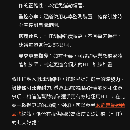
作的正確性，以避免運動傷害.
監控心率
：建議使用心率監測裝置，確保訓練時
心率達到目標範圍.
適度休息
：HIIT訓練強度較高，不宜每天進行，
建議每週進行2-3次即可.
尋求專業指導
：如有需要，可諮詢專業教練或體
能訓練師，制定更適合個人的HIIT訓練計畫.
將HIIT融入羽球訓練中，能顯著提升選手的
爆發力
、
敏捷性
和
比賽耐力
. 透過上述的訓練計畫範例和注意
事項，相信能幫助羽球選手更有效地運用HIIT，在比
賽中取得更好的成績。例如，可以參考
太肯專業運動
品牌
網站，他們有提供關於高強度間歇訓練（HIIT）
的七大好處！