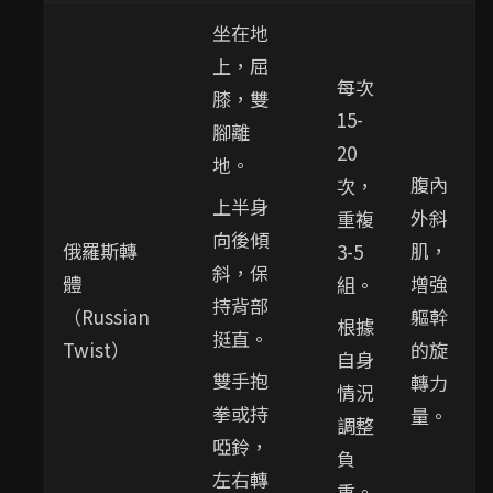
坐在地
上，屈
每次
膝，雙
15-
腳離
20
地。
腹內
次，
上半身
外斜
重複
向後傾
俄羅斯轉
肌，
3-5
斜，保
體
增強
組。
持背部
（Russian
軀幹
根據
挺直。
Twist）
的旋
自身
雙手抱
轉力
情況
拳或持
量。
調整
啞鈴，
負
左右轉
重。