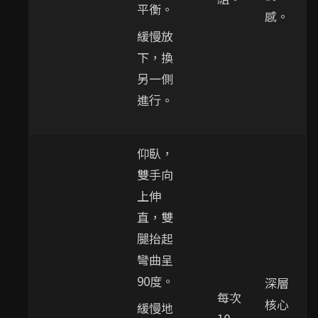
平衡。
感。
緩慢放
下，換
另一側
進行。
仰臥，
雙手向
上伸
直，雙
腿抬起
彎曲呈
90度。
深層
每次
核心
緩慢地