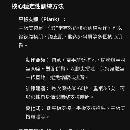
核心穩定性訓練方法
平板支撐（Plank）：
平板支撐是一個非常有效的核心訓練動作，可以
鍛鍊腹橫肌、腹直肌、腹內外斜肌等多個核心肌
群。
動作要領：
俯臥，雙手前臂撐地，肩膀與手肘
呈90度。雙腳併攏，以腳尖撐地。保持身體呈
一條直線，避免塌腰或拱背。
訓練建議：
每次保持30-60秒，重複3-5次。可
以根據自身情況調整支撐時間。
變化式：
側平板支撐、平板支撐抬腿、平板支
撐轉體等。