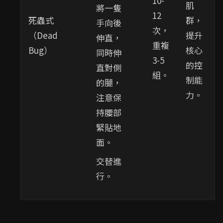
10-
肌
將一隻
12
死蟲式
群，
手向後
次，
（Dead
提升
伸直，
重複
Bug）
核心
同時伸
3-5
的控
直對側
組。
制能
的腿，
力。
注意保
持腰部
緊貼地
面。
交替進
行。