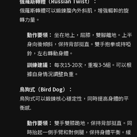
俄羅斯轉體（Russian Twist）：
俄羅斯轉體可以鍛鍊腹內外斜肌，增強軀幹的旋
轉力量。
動作要領：
坐在地上，屈膝，雙腳離地。上半
身向後傾斜，保持背部挺直。雙手抱拳或持啞
鈴，左右轉動身體。
訓練建議：
每次15-20次，重複3-5組。可以根
據自身情況調整負重。
鳥狗式（Bird Dog）：
鳥狗式可以鍛鍊核心穩定性，同時提高身體的平
衡感.
動作要領：
雙手雙膝跪地，保持背部挺直。同
時抬起一側手臂和對側腿，保持身體平衡。緩