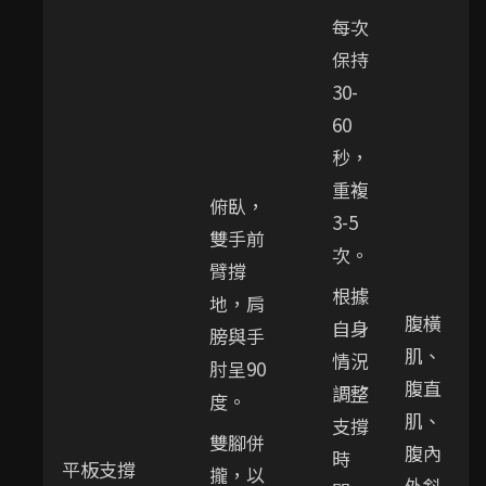
每次
保持
30-
60
秒，
重複
俯臥，
3-5
雙手前
次。
臂撐
根據
地，肩
腹橫
自身
膀與手
肌、
情況
肘呈90
腹直
調整
度。
肌、
支撐
雙腳併
腹內
時
平板支撐
攏，以
外斜