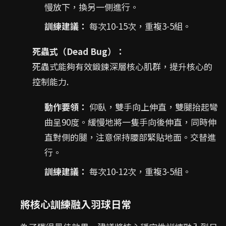
慢放下，換另一側進行。
訓練建議：
每次10-15次，重複3-5組。
死蟲式（Dead Bug）：
死蟲式能夠有效鍛鍊深層核心肌群，提升核心的
控制能力.
動作要領：
仰臥，雙手向上伸直，雙腿抬起彎
曲呈90度。緩慢地將一隻手向後伸直，同時伸
直對側的腿，注意保持腰部緊貼地面。交替進
行。
訓練建議：
每次10-12次，重複3-5組。
將核心訓練融入羽球日常