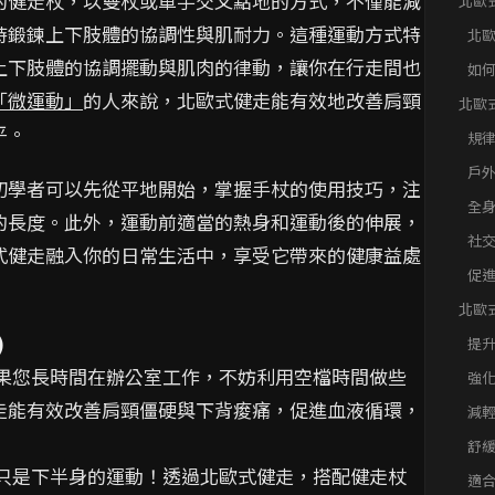
的健走杖，以雙杖或單手交叉點地的方式，不僅能減
北歐
高效
時鍛鍊上下肢體的協調性與肌耐力。這種運動方式特
北
上下肢體的協調擺動與肌肉的律動，讓你在行走間也
如
效
「微運動」
的人來說，北歐式健走能有效地改善肩頸
北歐
壓！
平。
規
戶
初學者可以先從平地開始，掌握手杖的使用技巧，注
全
的長度。此外，運動前適當的熱身和運動後的伸展，
社
式健走融入你的日常生活中，享受它帶來的健康益處
促
北歐
身都
)
提
 如果您長時間在辦公室工作，不妨利用空檔時間做些
強
走能有效改善肩頸僵硬與下背痠痛，促進血液循環，
減
舒
走路只是下半身的運動！透過北歐式健走，搭配健走杖
適