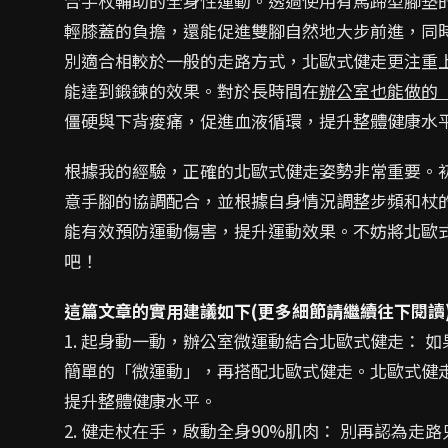
合手杖輔助的全身性運動。透過使用有馬蹄型腳墊
輕膝蓋的負擔，還能促進雙腳自然地大步前進，同
別適合相較於一般的走路方式，北歐式健走更注重
能達到鍛鍊的效果。對於長時間在
辦公室也能做的
僵硬與下背痠痛，促進血液循環，提升整體健康水
根據我的經驗，正確的北歐式健走姿勢非常重要。
意手腳的協調配合，並根據自身情況調整步頻和杖
能有效預防運動傷害，提升運動效果。不妨將北歐
吧！
這篇文章的實用建議如下(更多細節請繼續往下閱讀
1. 起身動一動，辦公室微運動結合北歐式健走：
簡單的「微運動」，再搭配北歐式健走。北歐式健
提升整體健康水平。
2. 健走杖在手，啟動全身90%肌肉： 別再認為