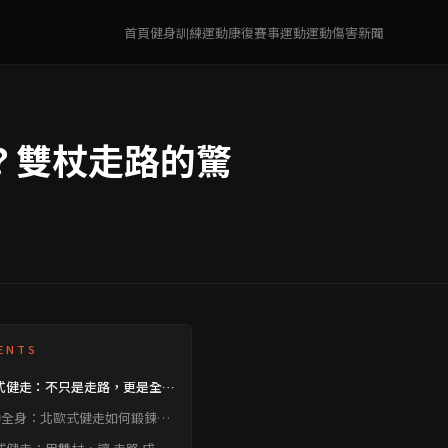
首頁
健身訓練
運動康復
賽事運動
運動傷害
新聞
？雙杖走路的驚
ENTS
式健走：不只是走路，更是全身
動！
動全身：北歐式健走如何鍛鍊
%的肌肉？