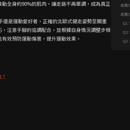
動全身約90%的肌肉。讓走路不再單調，成為真正
走路
是什
走路
是什
身新手還是運動愛好者，正確的北歐式健走姿勢至關重
Q1
問題快
走
巧，注意手腳的協調配合，並根據自身情況調整步頻
Q2
能有效預防運動傷害，提升運動效果。
哪
Q3
注
？
動！