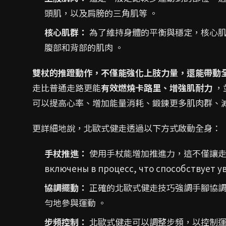
頭肌，以及肩膀的三角肌等 。
核心肌群：
為了維持身體的平衡與穩定，核心肌群也會 а
腹部和背部的肌肉 。
雙杖的推蹬動作，不僅能強化上肢力量，還能帶動
走比普通走路更能
有效燃燒卡路里、增強肌耐力
，
可以提高心率、增加能量消耗、鍛鍊更多肌肉群、減
更詳細地說，北歐式健走透過以下方式啟動全身：
手杖推進：
使用手杖能增加推進力，這不僅讓走路
включены в процесс, что способствует 
協調擺動：
正確的北歐式健走技巧強調手腳協調
勻地參與運動 。
步頻控制：
北歐式健走可以調整步頻，以控制運