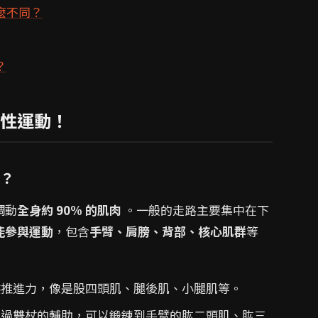
麼不同？
？
性運動！
肉？
調動
全身約 90% 的肌肉
。一般的走路主要集中在下
能參與運動
，包含
手臂、肩膀、背部、核心肌群
等
推進力，像是股四頭肌、腿後肌、小腿肌等。
過雙杖的輔助，可以鍛鍊到手臂的肱二頭肌、肱三