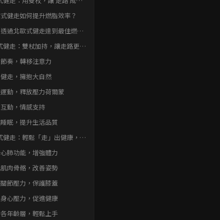
式健走：用雙杖，讓 走路 成為
燃脂運動！
歐式健走如何提升燃脂效率？
何透過北歐式健走達到最佳燃脂
果？
式健走：雙杖加持，讓走路更減
律節奏，轉移注意力
外健走，擁抱大自然
身運動，釋放壓力荷爾蒙
交互動，情感支持
進睡眠，提升生活品質
式健走：輕鬆「走」出健康，全
受惠！
升心肺功能，增強體力
化肌肉骨骼，改善姿勢
輕關節壓力，保護膝蓋
緩身心壓力，促進健康
合各年齡層，輕鬆上手