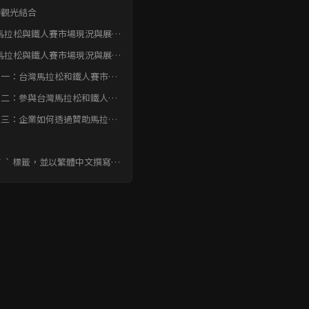
動觀光結合
馬拉松與鐵人賽市場現況與展望
結論
馬拉松與鐵人賽市場現況與展望
常見問題快速FAQ
題一：台灣馬拉松和鐵人賽市場
年來的發展趨勢為何？
題二：參與台灣馬拉松和鐵人
，有哪些值得注意的地方？
題三：企業如何透過贊助馬拉松
鐵人賽事，達到有效的品牌行
？
` ` 標籤，並以繁體中文撰寫了
 FAQ。我亦有在答案中，使用
 標籤來強調重點詞語， 希望這
資訊對您有所幫助。