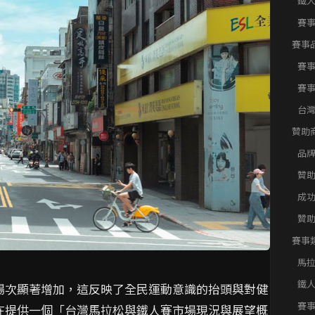
鐵
賽
賽事
賽市
賽
賽
台
贊助
人賽
品
贊
成
贊
賽事
人賽
馬
鐵
場次顯著增加，這反映了全民運動意識的抬頭與對健
賽
在提供一個「台灣馬拉松與鐵人賽市場現況與展望概