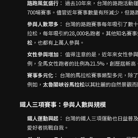
路跑風氣盛行
： 過去10年來，台灣的路跑活動
700場賽事。儘管近年賽事數量有所減少，但路
參與人數眾多
： 台灣的路跑賽事每年吸引了數
拉松，每年吸引約28,000名跑者。其他知名賽事
松
，也都有上萬人參與。
女性參與增加
： 值得注意的是，近年來女性參與
例，全馬女性跑者的比例為21.5%，創歷屆新高
賽事多元化
： 台灣的馬拉松賽事類型多元，除
例如，
太魯閣峽谷馬拉松
以其壯麗的自然景觀而
鐵人三項賽事：參與人數與規模
鐵人運動興起
： 台灣的鐵人三項運動也日益普
愛好者挑戰自我。