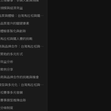
人三項賽事：參與人數與規模
事規模與經濟效益
品質與體驗：台灣馬拉松與鐵人
場現況與展望概覽
事品質提升的關鍵要素
事體驗客製化與創新
灣馬拉松與鐵人賽的挑戰
商與品牌合作：台灣馬拉松與鐵
市場現況與展望概覽
牌贊助的多元形式
助效益分析
功案例分享
助商與品牌合作的挑戰與機會
類型與多元化：台灣馬拉松與鐵
市場現況與展望概覽
拉松賽事多元發展
人賽事類型推陳出新
事分級制度