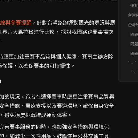
運
台灣
概覽
路線與參賽提醒
，針對台灣路跑運動觀光的現況與展
台灣
概覽 
世界六大馬拉松進行比較， 探討我國路跑賽事場次
問
近
。
問
賽
問
事時應更加註重賽事品質與個人健康。賽事主辦方除
和
`、`
境保護，以確保賽事的可持續性。
銷
`、
三個
)
``
些
加的現況，跑者在選擇賽事時應更注重賽事品質與
安全措施、醫療支援以及賽道環境，確保自身安全
，避免過度挑戰造成運動傷害。
完善賽事服務的同時，應加強安全措施與環境保
施，如減少一次性用品、鼓勵使用公共交通工具