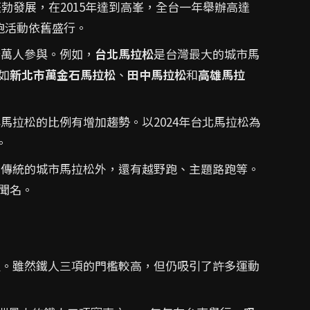
蓬勃發展，在2015年達到高峯，全台一年舉辦高達
跑活動依舊盛行。
十萬人參與。例如，
台北馬拉松
是台灣最大的城市馬
如
新北市萬金石馬拉松
、
田中馬拉松
和
高雄馬拉
馬拉松的比例有增加趨勢。以2024年台北馬拉松為
。
了傳統的城市馬拉松外，還有越野跑、主題路跑等。
聞名。
及。雖然鐵人三項的門檻較高，但仍吸引了許多運動