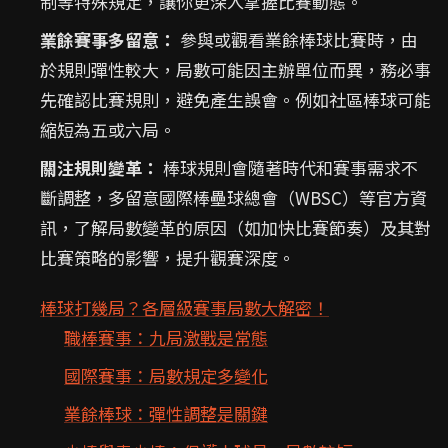
制等特殊規定，讓你更深入掌握比賽動態。
業餘賽事多留意：
參與或觀看業餘棒球比賽時，由
於規則彈性較大，局數可能因主辦單位而異，務必事
先確認比賽規則，避免產生誤會。例如社區棒球可能
縮短為五或六局。
關注規則變革：
棒球規則會隨著時代和賽事需求不
斷調整，多留意國際棒壘球總會（WBSC）等官方資
訊，了解局數變革的原因（如加快比賽節奏）及其對
比賽策略的影響，提升觀賽深度。
棒球打幾局？各層級賽事局數大解密！
職棒賽事：九局激戰是常態
國際賽事：局數規定多變化
業餘棒球：彈性調整是關鍵