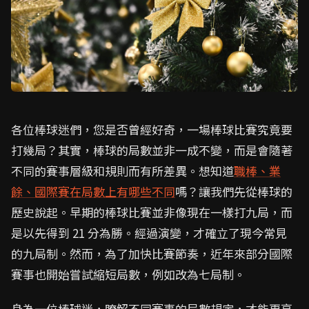
各位棒球迷們，您是否曾經好奇，一場棒球比賽究竟要
打幾局？其實，棒球的局數並非一成不變，而是會隨著
不同的賽事層級和規則而有所差異。想知道
職棒、業
餘、國際賽在局數上有哪些不同
嗎？讓我們先從棒球的
歷史說起。早期的棒球比賽並非像現在一樣打九局，而
是以先得到 21 分為勝。經過演變，才確立了現今常見
的九局制。然而，為了加快比賽節奏，近年來部分國際
賽事也開始嘗試縮短局數，例如改為七局制。
身為一位棒球迷，瞭解不同賽事的局數規定，才能更享