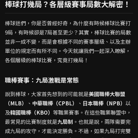
棒球打幾局？各層級賽事局數大解密！
棒球迷們，你是否曾經好奇，為什麼有時候棒球比賽打
9局，有時候卻是7局甚至更少？其實，棒球比賽的局數
並非一成不變，而是會根據不同的賽事層級、以及主辦
單位的規定而有所不同。今天就讓我們一起深入瞭解，
各個層級的棒球比賽，究竟打幾局！
職棒賽事：九局激戰是常態
說到棒球，大家首先想到的可能就是
美國職棒大聯盟
（MLB）
、
中華職棒（CPBL）
、
日本職棒（NPB）
以
及
韓國職棒（KBO）
等職業賽事。在這些職業聯盟中，
最常見的比賽制度就是
九局制
。也就是說，兩隊需要完
成九局的攻守，才能決定勝負。不過，如果九局打完雙