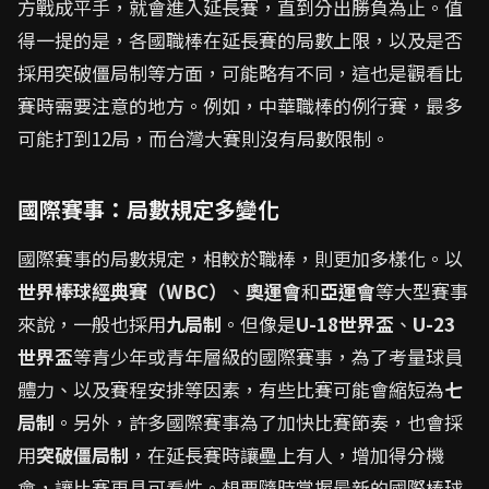
方戰成平手，就會進入延長賽，直到分出勝負為止。值
得一提的是，各國職棒在延長賽的局數上限，以及是否
採用突破僵局制等方面，可能略有不同，這也是觀看比
賽時需要注意的地方。例如，中華職棒的例行賽，最多
可能打到12局，而台灣大賽則沒有局數限制。
國際賽事：局數規定多變化
國際賽事的局數規定，相較於職棒，則更加多樣化。以
世界棒球經典賽（WBC）
、
奧運會
和
亞運會
等大型賽事
來說，一般也採用
九局制
。但像是
U-18世界盃
、
U-23
世界盃
等青少年或青年層級的國際賽事，為了考量球員
體力、以及賽程安排等因素，有些比賽可能會縮短為
七
局制
。另外，許多國際賽事為了加快比賽節奏，也會採
用
突破僵局制
，在延長賽時讓壘上有人，增加得分機
會，讓比賽更具可看性。想要隨時掌握最新的國際棒球