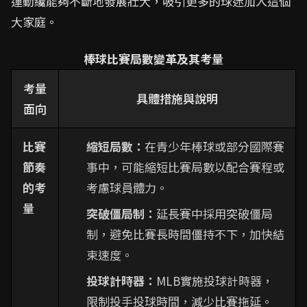
運動纔能夠不斷地發展壯大，吸引更多的球迷加入這個
大家庭。
棒球比賽局數變革及其考量
考量
具體措施與說明
面向
比賽
縮短局數：
在青少年棒球或部分國際賽
節奏
事中，可能縮短比賽局數以配合賽程或
的考
考慮球員體力。
量
突破僵局制：
延長賽中採用突破僵局
制，避免比賽長時間僵持不下，加快結
束速度。
投球計時器：
MLB實施投球計時器，
限制投手投球時間，減少比賽拖延。