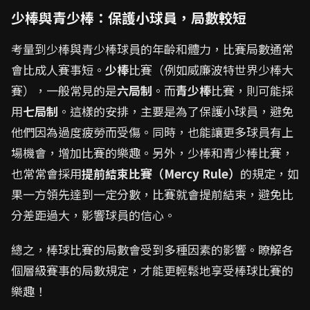
少棒與青少棒：保護小球員，局數較短
考量到少棒與青少棒球員的年齡和體力，比賽局數通常
會比成人賽事短。
少棒
比賽（例如威廉波特世界少棒大
賽），一般常見的是
六局制
。而
青少棒
比賽，則可能採
用
七局制
。這樣的安排，主要是為了保護小球員，避免
他們因為過度疲勞而受傷。同時，也能讓更多球員有上
場機會，增加比賽的樂趣。另外，少棒和青少棒比賽，
也常常會採用
提前結束比賽（Mercy Rule）
的規定，如
果一方領先達到一定分數，比賽就會提前結束，避免比
分差距過大，影響球員的信心。
總之，棒球比賽的局數會受到多種因素的影響。瞭解各
個層級賽事的局數規定，才能更輕鬆地享受棒球比賽的
樂趣！