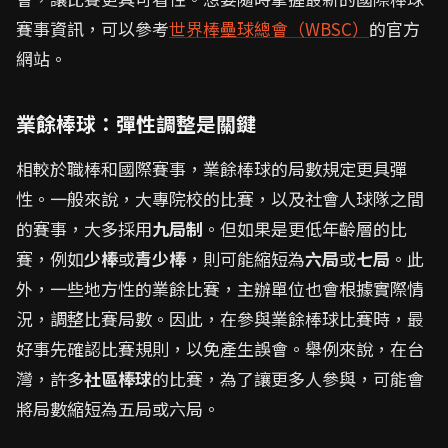
賽事資訊，可以參考
世界棒壘球總會（WBSC）
的官方
網站。
業餘棒球：彈性調整是關鍵
相較於職棒和國際賽事，業餘棒球的局數規定更具彈
性。一般來說，大專院校的比賽，以及社會人球隊之間
的賽事，大多採用
九局制
。但如果是更低年齡層的比
賽，例如
少棒
或
青少棒
，則可能縮短為
六局
或
七局
。此
外，一些地方性的業餘比賽，主辦單位也會根據實際情
況，調整比賽局數。因此，在參與業餘棒球比賽時，最
好事先確認比賽規則，以免產生誤會。舉例來說，在台
灣，許多
社區棒球
的比賽，為了讓更多人參與，可能會
將局數縮短為五局或六局。