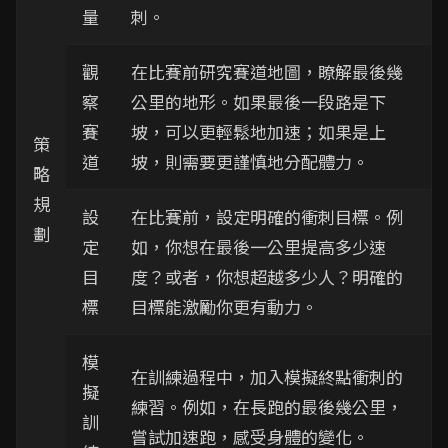
量
刺。
觀
在比賽前研究賽道地圖，瞭解最後幾
察
公里的地形。如果最後一段路是下
賽
坡，可以更輕鬆地加速；如果是上
策
道
坡，則需要更謹慎地分配體力。
略
規
設
在比賽前，設定明確的衝刺目標。例
劃
定
如，你想在最後一公里提高多少速
目
度？或者，你想超越多少人？明確的
標
目標能激勵你更有動力。
模
在訓練過程中，加入模擬終點衝刺的
擬
練習。例如，在長跑的最後幾公里，
訓
嘗試加速跑，感受身體的變化。