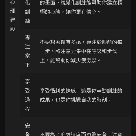
心
化
的畫面。視覺化訓練能幫助你建立積
理
訓
極的心態，讓你更有信心。
建
練
設
專
不要想著還有多遠，專注於眼前的每
注
一步。將注意力集中在呼吸和步伐
當
上，能幫助你減少疲勞感。
下
享
受
享受衝刺的快感。這是你辛勤訓練的
過
成果，也是你挑戰自我的時刻。
程
安
全
不要為了追求速度而忽略安全。注意