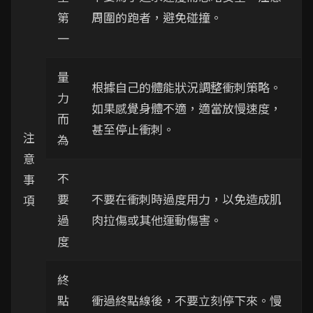
第
周圍的跑者，避免碰撞。
一
量
根據自己的體能狀況調整衝刺策略。
力
如果感覺身體不適，適當放慢速度，
而
甚至停止衝刺。
注
為
意
不
事
要
不要在衝刺時過度用力，以免造成肌
項
過
肉拉傷或其他運動傷害。
度
終
點
衝過終點線後，不要立刻停下來。慢