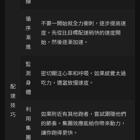
練
循
不要一開始就全力衝刺，逐步提高速
序
度。先從比目標配速稍快的速度開
漸
始，然後逐漸加速。
進
監
測
密切關注心率和呼吸。如果感覺太過
身
吃力，適當放慢速度。
配
體
速
技
利
如果附近有其他跑者，嘗試跟隨他們
巧
用
的節奏。集團效應能給你帶來動力，
集
讓你跑得更快。
團