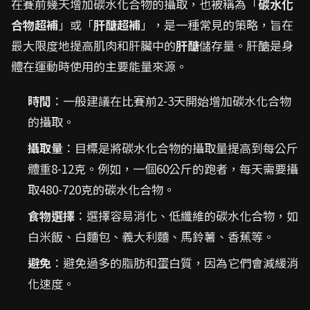
在賽前幾天增加碳水化合物的攝取，也被稱為「
碳水化
合物超補
」或「
肝醣超補
」，是一種常見的策略，旨在
最大限度地提高肌肉和肝臟中的
肝醣
儲存量。肝醣是身
體在運動時使用的主要能量來源。
時間
：一般建議在比賽前2-3天開始增加碳水化合物
的攝取。
攝取量
：目標是將碳水化合物的攝取量提高到每公斤
體重8-12克。例如，一個60公斤的跑者，每天需要攝
取480-720克的碳水化合物。
食物選擇
：選擇容易消化、低纖維的碳水化合物，如
白米飯、白麵包、義大利麵、馬鈴薯、香蕉等。
避免
：避免過多的脂肪和蛋白質，因為它們會減緩消
化速度。