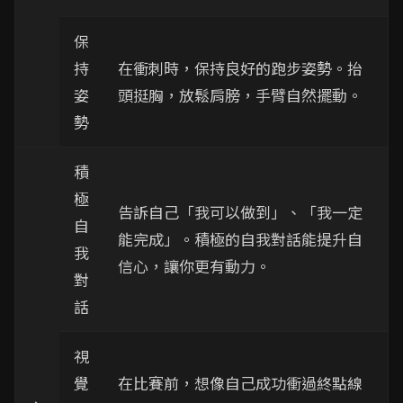
保
持
在衝刺時，保持良好的跑步姿勢。抬
姿
頭挺胸，放鬆肩膀，手臂自然擺動。
勢
積
極
告訴自己「我可以做到」、「我一定
自
能完成」。積極的自我對話能提升自
我
信心，讓你更有動力。
對
話
視
覺
在比賽前，想像自己成功衝過終點線