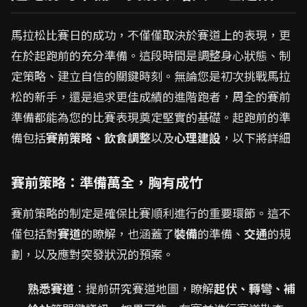
馬拉松比賽日的成功，不僅僅取決於賽道上的表現，更
在於起跑前的充分準備。這段時間是調整身心狀態、制
定策略、建立自信的關鍵時刻。無論您是初次挑戰馬拉
松的新手，還是追求更佳成績的進階跑者，周全的賽前
準備都能為您的比賽表現奠定堅實的基礎。起跑前的準
備包括
賽前策略、飲食調整
以及
心理建設
，以下將詳細
賽前策略：準備萬全，胸有成竹
賽前策略的制定是確保比賽順利進行的重要環節。這不
僅包括對
賽道
的瞭解，也涵蓋了
裝備
的準備、
交通
的規
劃，以及應對突發狀況的預案。
熟悉賽道
：提前研究賽道地圖，瞭解
起伏、轉彎、補