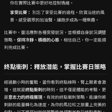
你在實際比賽中更好地控制情緒。
享受比賽：
別忘了享受比賽的過程。欣賞沿途的風
景、感受觀眾的加油聲，讓跑步成為一種樂趣。
比賽中，靈活應對各種突發狀況，並根據自身狀況調整
策略。
保持冷靜、積極的心態
，相信自己，你一定能順
利完成比賽。
終點衝刺：釋放潛能，掌握比賽日策略
經過數小時的奮戰，當你看到終點線時，腎上腺素會激
增，這就是
終點衝刺
的時刻。這不僅是體能的考驗，更
是
意志力的終極展現
。有效的終點衝刺策略，能讓你將
剩餘的能量轉化為速度，為你的馬拉松之旅畫上完美的
句點。以下將探討如何策略性地規劃並執行終點衝刺，