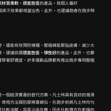
選
材質柔軟、透氣性佳
的產品。我個人偏好
它們的吸濕排汗效果都相當出色。此外，也建議跑者在跑步時
勞，還能有效預防燒襠。壓縮褲能緊貼皮膚，減少大
時，建議挑選
透氣性佳、彈性好
的產品。此外，也要
響穿著舒適度。許多運動品牌都有推出跑步專用壓縮
是一個經濟實惠的替代方案。凡士林具有良好的潤滑
。使用方法與防摩擦膏類似，在跑步前將凡士林均勻
是比較油膩，容易沾染灰塵，因此比較適合在乾燥的