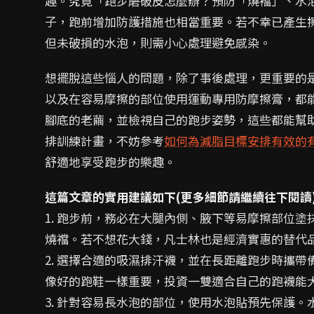
趣。究竟「跑步磨破皮怎麼辦？預防「燒襠」、水
子，跑前增加防護措施也相當重要。若不幸已產生
但未破損的水泡，則需小心處理避免感染。
想擺脫這些惱人的問題，除了事後處理，更重要的
以及在容易摩擦的部位使用運動專用防摩擦膏，都
腳底的老繭，並檢視自己的跑步姿勢，這些都能幫
排訓練計畫，不妨參考
如何為減脂目標安排有效的
舒適地享受跑步的樂趣。
這篇文章的實用建議如下(更多細節請繼續往下閱讀
1. 跑步前，務必在大腿內側、腋下等易摩擦部位
燒襠。若不想花大錢，凡士林也是經濟實惠的替代
2. 選擇合適的吸濕排汗襪，並在長距離跑步時攜帶
像好的跑鞋一樣重要，投資一雙適合自己的跑襪能大
3. 針對容易長水泡的部位，使用水泡貼預先保護