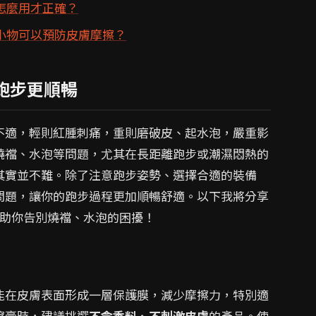
怎麼用才正確？
小物可以預防皮膚摩擦？
跑步更順暢
不適，輕則紅腫刺痛，重則磨破皮、起水泡，嚴重影
燒襠、水泡等問題，尤其在長距離跑步或潮濕悶熱的
其實並不難。除了注意跑步姿勢、選擇合適的裝備
問題，讓你的跑步過程更加順暢舒適。以下我將分享
幫助你告別燒襠、水泡的困擾！
能在皮膚表面形成一層保護膜，減少摩擦力，特別適
擦膏時，建議挑選
不含香料、不刺激皮膚
的產品。使