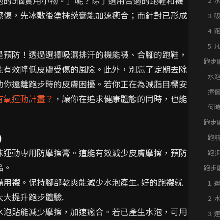
泡的5個實用小物。」呢？除了選用合適的跑鞋和襪
2.
擦傷，先冰敷後塗抹藥膏能加速癒合；而針對已形成
3.
4.
5.
是預防！透過選擇吸濕排汗的機能襪、合腳的跑鞋，
跑步
能有效降低皮膚受傷的風險。此外，別忘了定期去除
照護
水
助你遠離跑步時的皮膚困擾。若你正在為減脂目標安
擦
有氧運動計畫？
，讓你在追求健康體態的同時，也能
何
跑步
裝備
)
跑
塗抹運動專用防摩擦膏。這能有效減少皮膚摩擦，預防
跑
品。
跑步
解析
備用襪。保持腳部乾爽能減少水泡產生. 好的跑襪就
1.
大提升跑步體驗.
2.
。水泡貼能減少摩擦，加速癒合。若已產生水泡，可用
3.