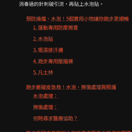
消毒過的針刺破引流，再貼上水泡貼。
預防燒襠、水泡！5個實用小物讓你跑步更順暢
1. 運動專用防摩擦膏
2. 水泡貼
3. 吸濕排汗襪
4. 跑步專用壓縮褲
5. 凡士林
跑步磨破皮急救！水泡、擦傷處理與照護
水泡處理：
擦傷處理：
何時尋求醫療協助？