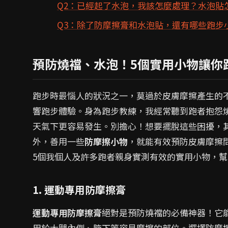
Q2：已經起了水泡，我該怎麼處理？水泡貼
Q3：除了防摩擦膏和水泡貼，還有哪些跑步
預防燒襠、水泡！5個實用小物讓你
跑步時最惱人的狀況之一，莫過於皮膚摩擦產生的
響跑步體驗。身為跑步教練，我經常聽到跑者抱怨
天氣下更容易發生。別擔心！想要擺脫這些困擾，
外，善用一些
防摩擦小物
，就能有效預防皮膚摩擦
5個我個人及許多跑者親身實測有效的實用小物，
1. 運動專用防摩擦膏
運動專用防摩擦膏
絕對是預防燒襠的必備神器！它
用於大腿內側、腋下等容易摩擦的部位。選擇防摩