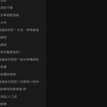
 水泡貼
 吸濕排汗襪
 跑步專用壓縮褲
 凡士林
磨破皮急救！水泡、擦傷處理與
泡處理：
傷處理：
時尋求醫療協助？
磨破皮怎麼辦？跑前準備與跑步
的關鍵
前準備：
步裝備的選擇：
磨破皮怎麼辦？防摩擦小物深度
 運動專用防摩擦膏/棒
 水泡貼/人工皮
 運動襪