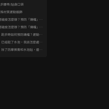
 跑步腰帶/貼身口袋
 特殊材質運動服飾
磨破皮怎麼辦？預防「燒襠」、
的5個實用小物。結論
磨破皮怎麼辦？預防「燒襠」、
的5個實用小物 常見問題快速
：跑步時如何預防燒襠？運動專
防摩擦膏、凡士林該怎麼選？
：已經起了水泡，我該怎麼處
？水泡貼怎麼用才正確？
：除了防摩擦膏和水泡貼，還有
些跑步小物可以預防皮膚摩擦？