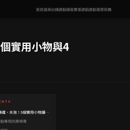
首頁
健身訓練
運動康復
賽事運動
運動傷害
新聞
個實用小物與4
ENTS
燒襠、水泡！5個實用小物讓你
更順暢
 運動專用防摩擦膏