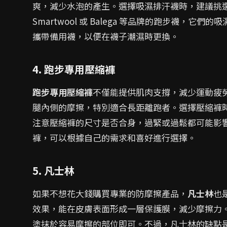
爽，減少水泡的產生。選擇吸濕排汗襪時，建議挑
Smartwool 或 Balega 等品牌的跑步襪，
攜帶備用襪，以便在襪子潮濕時更換。
4. 跑步專用壓縮褲
跑步專用壓縮褲
不僅能提供肌肉支撐，減少運動疲
腿內側的摩擦，特別適合長距離跑者。選擇壓縮褲
注意壓縮褲的尺寸是否合身，過緊或過鬆都可能影
褲，可以根據自己的需求和喜好進行選擇。
5. 凡士林
如果不想花大錢購買專業的防摩擦產品，
凡士林
也
效果，能在皮膚表面形成一層保護膜，減少摩擦力
塗抹於容易摩擦的部位即可。不過，凡士林的缺點