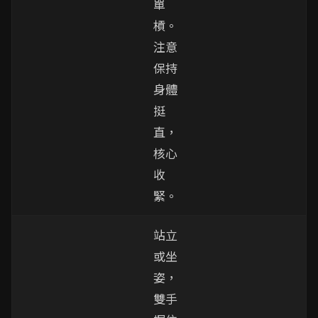
單
槓。
注意
保持
身體
挺
直，
核心
收
緊。
站立
或坐
姿，
雙手