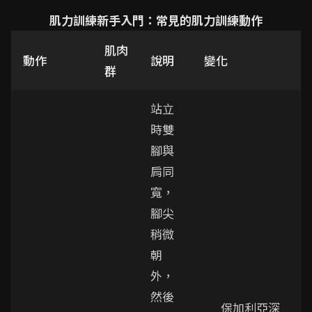
肌力訓練新手入門：常見的肌力訓練動作
肌肉
動作
說明
變化
群
站立
時雙
腳與
肩同
寬，
腳尖
稍微
朝
外，
然後
保加利亞深