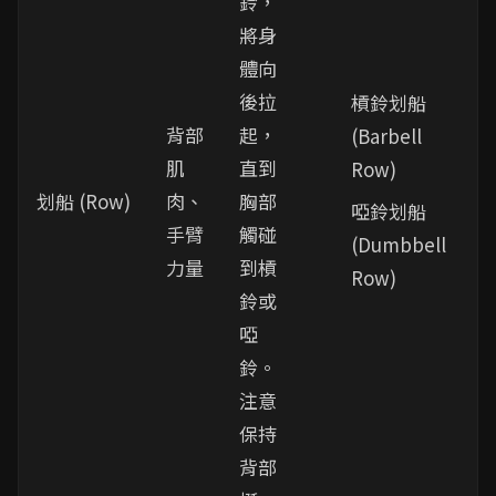
鈴，
將身
體向
後拉
槓鈴划船
背部
起，
(Barbell
肌
直到
Row)
划船 (Row)
肉、
胸部
啞鈴划船
手臂
觸碰
(Dumbbell
力量
到槓
Row)
鈴或
啞
鈴。
注意
保持
背部