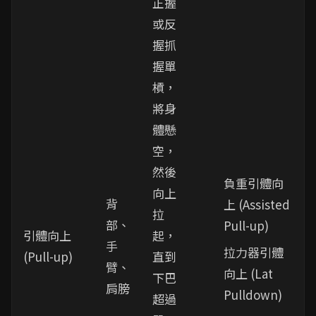
正握
或反
握抓
握單
槓，
將身
體懸
空，
然後
負重引體向
向上
背
上 (Assisted
拉
部、
Pull-up)
引體向上
起，
手
拉力器引體
(Pull-up)
直到
臂、
向上 (Lat
下巴
肩膀
Pulldown)
超過