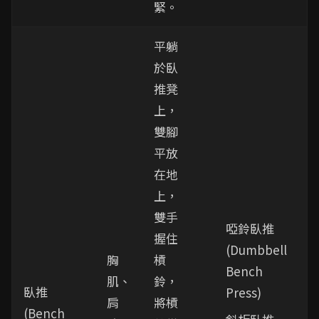
緊。
平躺
於臥
推凳
上，
雙腳
平放
在地
上，
雙手
啞鈴臥推
握住
(Dumbbell
胸
槓
Bench
肌、
鈴，
臥推
Press)
肩
將槓
(Bench