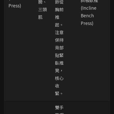
斜板臥推
膀、
鈴從
Press)
(Incline
三頭
胸前
Bench
肌
推
Press)
起。
注意
保持
背部
貼緊
臥推
凳，
核心
收
緊。
雙手