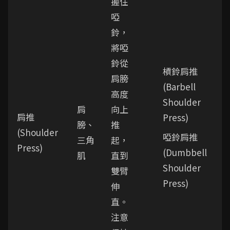
握住
啞
鈴，
將啞
鈴從
槓鈴肩推
肩膀
(Barbell
高度
Shoulder
肩
向上
肩推
Press)
膀、
推
(Shoulder
啞鈴肩推
三角
起，
Press)
(Dumbbell
肌
直到
Shoulder
雙臂
Press)
伸
直。
注意