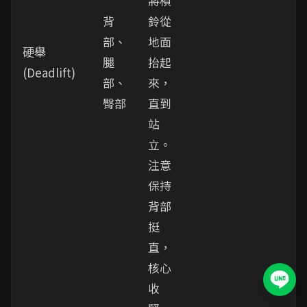
將槓
背
鈴從
部、
地面
硬舉
腿
抬起
(Deadlift)
部、
來，
臀部
直到
站
立。
注意
保持
背部
挺
直，
核心
收