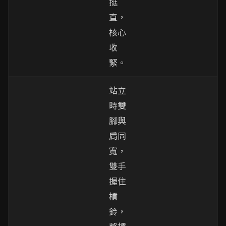
挺
直，
核心
收
緊。
站立
時雙
腳與
肩同
寬，
雙手
握住
槓
鈴，