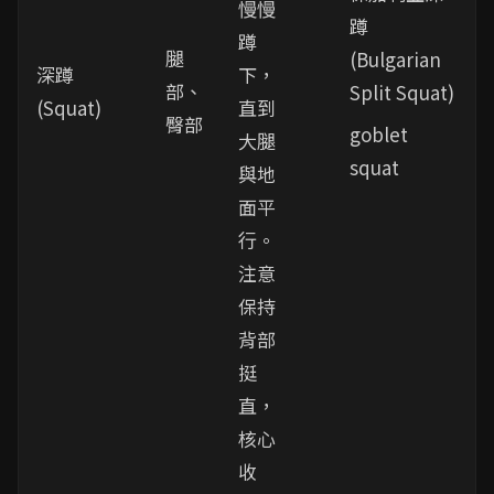
慢慢
蹲
蹲
腿
(Bulgarian
深蹲
下，
部、
Split Squat)
(Squat)
直到
臀部
goblet
大腿
squat
與地
面平
行。
注意
保持
背部
挺
直，
核心
收