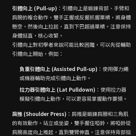
引體向上 (Pull-up)
：引體向上是鍛鍊背部、手臂和
肩膀的複合動作。雙手正握或反握抓握單槓，將身體
懸空，然後向上拉起，直到下巴超過單槓。注意保持
身體挺直，核心收緊。
引體向上對初學者來說可能比較困難，可以先從輔助
引體向上開始，例如：
負重引體向上 (Assisted Pull-up)
：使用彈力繩
或機器輔助完成引體向上動作。
拉力器引體向上 (Lat Pulldown)
：使用拉力器
模擬引體向上動作，可以更容易掌握動作要領。
肩推 (Shoulder Press)
：肩推是鍛鍊肩膀和三角肌
的有效動作。站立或坐姿，雙手握住啞鈴，將啞鈴從
肩膀高度向上推起，直到雙臂伸直。注意保持背部挺