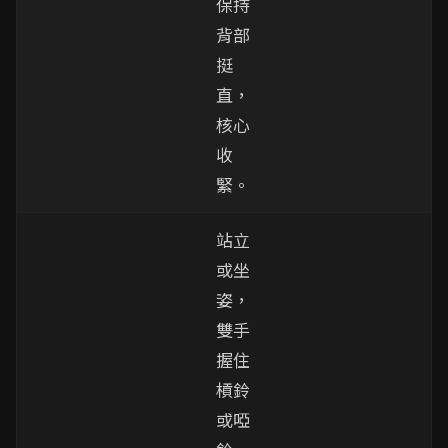
保持
背部
挺
直，
核心
收
緊。
站立
或坐
姿，
雙手
握住
槓鈴
或啞