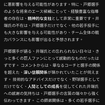
に悪影響を与える可能性があります。特に、戸郷選手
のような将来のエース候補にとって、経験豊富な指導
者の存在は、
精神的な支柱
として非常に重要です。井
端氏の不在は、戸郷選手だけでなく、他の若手投手に
も大きな影響を与える可能性があり、チーム全体の戦
力バランスにも影響が出ると予想されます。
戸郷選手が語る、井端氏との忘れられない日々は、き
っと多くの巨人ファンにとって感動的なものだったは
ずです。 コメントからは、単なるコーチと選手の関係
を超えた、
深い信頼関係
が築かれていたことが伺えま
す。 技術的なアドバイスだけでなく、野球選手として
だけでなく、
人間としての成長
を促してくれた井端氏
への感謝の気持ちは、戸郷選手の言葉の端々から強く
伝わってきます。 この師弟関係は、多くの若手選手に