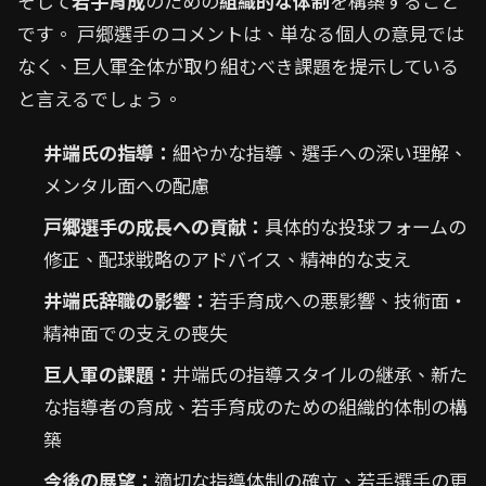
そして
若手育成
のための
組織的な体制
を構築すること
です。 戸郷選手のコメントは、単なる個人の意見では
なく、巨人軍全体が取り組むべき課題を提示している
と言えるでしょう。
井端氏の指導：
細やかな指導、選手への深い理解、
メンタル面への配慮
戸郷選手の成長への貢献：
具体的な投球フォームの
修正、配球戦略のアドバイス、精神的な支え
井端氏辞職の影響：
若手育成への悪影響、技術面・
精神面での支えの喪失
巨人軍の課題：
井端氏の指導スタイルの継承、新た
な指導者の育成、若手育成のための組織的体制の構
築
今後の展望：
適切な指導体制の確立、若手選手の更