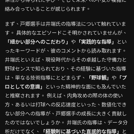
絡み合っていることが感じられます。
まず、戸郷選手は井端氏の指導法について触れていま
す。 具体的なエピソードこそ明かされていませんが、
「細かい部分へのこだわり」
や
「実践的な指導」
とい
ったキーワードが、彼のコメントから読み取れます。
井端氏といえば、現役時代からその卓越した守備力と
野球センスで知られており、その経験に基づいた指導
は、単なる技術指導にとどまらず、
「野球観」
や
「プ
ロとしての意識」
といった精神的な面にも及んでいた
と推察されます。 例えば、内角攻めの際の体の使い
方、あるいは打球への反応速度といった、数値化でき
ない部分への指導が、戸郷選手の成長に大きく貢献し
たのではないでしょうか。 井端氏の指導は、データ分
析だけでなく、
「経験則に基づいた直感的な指導」
と