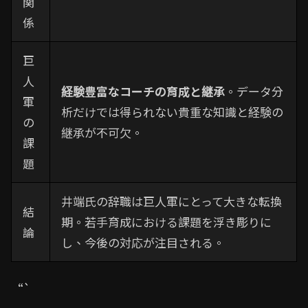
関
係
巨
人
経験豊富なコーチの育成と継承
。データ分
軍
析だけでは得られない貴重な知識と経験の
の
継承が不可欠。
課
題
井端氏の辞職は巨人軍にとって大きな転換
結
期。若手育成における課題を浮き彫りに
論
し、今後の対応が注目される。
“`