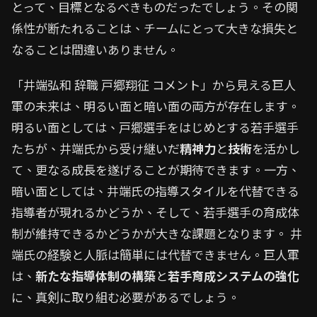
とって、目標となるべきものだったでしょう。その関
係性が断たれることは、チームにとって大きな損失と
なることは間違いありません。
「井端弘和 辞職 戸郷翔征 コメント」から見える巨人
軍の未来は、明るい面と暗い面の両方が存在します。
明るい面としては、戸郷選手をはじめとする若手選手
たちが、井端氏から受け継いだ
精神力
と
技術
を活かし
て、更なる成長を遂げることが期待できます。一方、
暗い面としては、井端氏の指導スタイルを代替できる
指導者が現れるかどうか、そして、若手選手の育成体
制が維持できるかどうかが大きな課題となります。 井
端氏の経験と人脈は簡単には代替できません。巨人軍
は、
新たな指導体制の構築
と
若手育成システムの強化
に、真剣に取り組む必要があるでしょう。