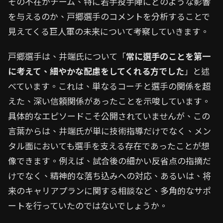
その不在がチーム、特に若手投手陣にどのような影響
を与えるのか、戸郷選手のコメントを分析することで
見えてくる巨人軍の未来について考察していきます。
戸郷選手は、井端氏について「
常に選手のことを第一
に考えて、細やかな配慮をしてくれる方でした
」と述
べています。これは、単なるコーチと選手の関係を超
えた、深い信頼関係があったことを示唆しています。
具体的なエピソードこそ公開されていませんが、この
言葉からは、井端氏が単に技術指導だけでなく、メン
タル面においても選手を支える存在であったことが想
像できます。例えば、試合後の細かい反省点の指摘だ
けでなく、精神的な落ち込みへの対応、あるいは、将
来のキャリアプランに関する相談など、多角的なサポ
ートを行っていたのではないでしょうか。