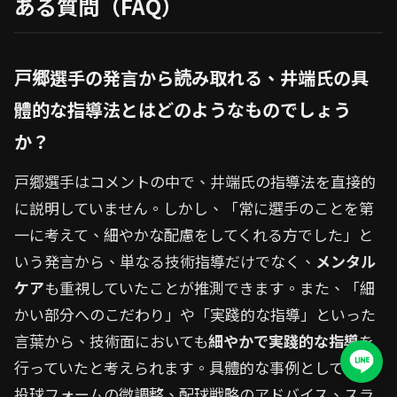
ある質問（FAQ）
戸郷選手の発言から読み取れる、井端氏の具
體的な指導法とはどのようなものでしょう
か？
戸郷選手はコメントの中で、井端氏の指導法を直接的
に説明していません。しかし、「常に選手のことを第
一に考えて、細やかな配慮をしてくれる方でした」と
いう発言から、単なる技術指導だけでなく、
メンタル
ケア
も重視していたことが推測できます。また、「細
かい部分へのこだわり」や「実踐的な指導」といった
言葉から、技術面においても
細やかで実踐的な指導
を
行っていたと考えられます。具體的な事例としては、
投球フォームの微調整、配球戦略のアドバイス、スラ