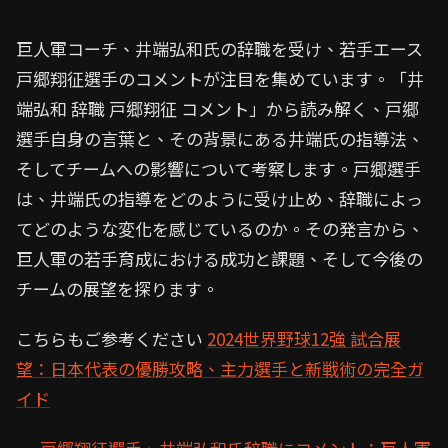
巨人軍コーチ、井端弘和氏の辞職を受け、若手エース
戸郷翔征選手のコメントが注目を集めています。「井
端弘和 辞職 戸郷翔征 コメント」から読み解く、戸郷
選手自身の言葉と、その背景にある井端氏の指導法、
そしてチームへの影響について考察します。戸郷選手
は、井端氏の指導をどのように受け止め、辞職によっ
てどのような変化を感じているのか。その発言から、
巨人軍の若手育成における成功と課題、そして今後の
チームの展望を探ります。
こちらもご参考ください
2024世界野球12強 試合展
望：日本代表の優勝攻略、主力選手と新戦術の完全ガ
イド