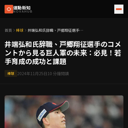
運動新知
NOVAHUB
首頁
棒球
井端弘和氏辞職、戸郷翔征選手の
コメントから見る巨人軍の未来：
必見！若手育成の成功と課題
井端弘和氏辞職、戸郷翔征選手のコメ
ントから見る巨人軍の未来：必見！若
手育成の成功と課題
2024年11月25日
10
分鐘閱讀
棒球