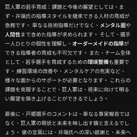
巨人軍の若手育成：課題と今後の展望としては、ま
ず、井端氏の指導スタイルを継承できる人材の育成が
急務です。 単なる技術指導だけでなく、
メンタル面
や
人間性
まで含めた指導が求められます。 そして、選手
一人ひとりの個性を理解し、
オーダーメイドの指導
が
できる指導者の育成も不可欠です。 また、チーム全体
として、若手選手を育成するための
環境整備
も重要で
す。 練習環境の改善や、メンタルケアの充実など、
様々な面からのサポートが必要となります。 これらの
課題を克服することで、巨人軍は、将来に向けて明る
い展望を築き上げることができるでしょう。
最後に、戸郷選手のコメントは、単なる事実報告では
なく、巨人軍の現状と未来を映し出す鏡と言えるでし
ょう。 彼の言葉には、井端氏への深い感謝と、未来へ