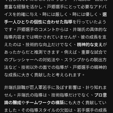
豊富な経験を活かし、戸郷選手にとって必要なアドバ
イスを的確に与え、時には厳しく、時には優しく、
選
手一人ひとりの個性に合わせた指導
を行っていたよう
です。戸郷選手のコメントからは、井端氏の具体的な
指導内容までは明かされていませんが、彼の成長を支
えたのは、技術的な向上だけでなく、
精神的な支え
が
あったからだと推測できます。例えば、重要な試合で
のプレッシャーへの対処法や、スランプからの脱出方
法など、技術以外の面での指導が、戸郷選手の精神的
な成長に大きく貢献したと考えられます。
井端氏辞職が巨人軍若手に及ぼす影響は、計り知れま
せん。井端氏の指導は、技術指導だけでなく、
プロ意
識の醸成
や
チームワークの構築
にも大きく貢献してい
ました。その指導スタイルの欠如は、若手選手の成長