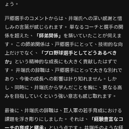
ょう。
戸郷選手のコメントからは、井端氏への深い感謝と惜
しみの言葉が感じられます。 単なるコーチと選手の関
係を超えた、
「師弟関係」
を築いていたことが伺えま
す。 この師弟関係は、戸郷選手にとって、技術的な向
上だけでなく、
「プロ野球選手としてどうあるべき
か」
という精神的な成長にも大きく貢献したはずで
す。 井端氏の辞職は、戸郷選手にとって大きな別れで
あり、今後の成長への影響は計り知れません。しか
し、同時に、井端氏から学んだことを胸に、更なる高
みを目指していくという強い意志も感じ取れます。
最後に、井端氏の辞職は、巨人軍の若手育成における
課題を浮き彫りにしました。 それは、
「経験豊富なコ
ーチの育成と継承」
という点です。 井端氏のような経