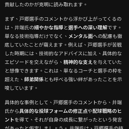
貢献したのかが克明に読み取れます。
まず、戸郷選手のコメントから浮かび上がってくるの
は、井端氏の
細やかな指導
と
選手への深い理解
です。
単なる技術指導だけでなく、
メンタル面
への配慮も徹
底していたことが窺えます。例えば、戸郷選手が苦戦
した時期には、技術的なアドバイスに加え、具体的な
エピソードを交えながら、
精神的な支え
を与えていた
と想像できます。これは、単なるコーチと選手の枠を
超えた、
師弟関係
とも呼べる強い絆があったことを示
唆しています。
具体的な事例として、戸郷選手のコメントから、井端
氏から
具体的な投球フォームの修正点
や
配球戦略のヒ
ント
を得て、それが自身の成長に繋がったという発言
があったと仮定しましょう。 井端氏は、戸郷選手の持