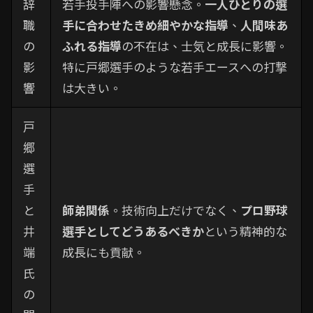
辞
若手投手陣への影響懸念。
一人ひとりの選
職
手に合わせたきめ細やかな指導
、
人間味あ
の
ふれる指導
の不在は、士気と成長に影響。
影
特に戸郷選手のような若手エースへの打撃
響
は大きい。
戸
郷
選
手
と
師弟関係
。技術向上だけでなく、
プロ野球
井
選手としてどうあるべきか
という精神的な
端
成長にも貢献。
氏
の