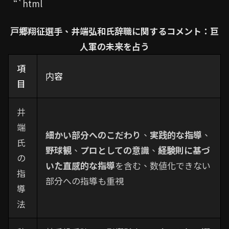
“`html
戸郷翔征選手、井端弘和氏辞職に関するコメント：巨
人軍の未来を占う
項
内容
目
井
端
細かい部分へのこだわり
、
実践的な指導
、
氏
野球観
、
プロとしての意識
、
経験則に基づ
の
いた直感的な指導
を含む、数値化できない
指
部分への指導も重視
導
法