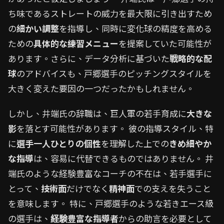
ち味であるストレートの威力を最大限に引き出すため
の
細かい調整
を指導し、同時に変化球の精度を高める
ための
具体的な練習メニュー
を提案していた可能性が
あります。さらに、データ分析に基づいた
戦略的な配
球
のアドバイスも、戸郷選手のピッチングスタイルを
大きく変えた要因の一つだったかもしれません。
しかし、井端氏の辞職は、巨人軍の若手育成に
大きな
影
を落とす可能性があります。 彼の指導スタイル、特
に
選手一人ひとりの個性
を理解した上での
きめ細やか
な指導
は、容易に代替できるものではありません。 井
端氏のような経験豊富なコーチの不在は、若手選手に
とって、
技術面
だけでなく
精神面
での支えを失うこと
を意味します。 特に、戸郷選手のような若きエース級
の選手は、
経験豊富な指導者
からの助言を必要として