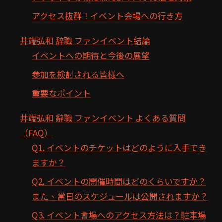
アクセス抜群！イベント会場への行き方
井端弘和 辞職 ファンイベント結論
イベントへの期待と今後の展望
参加を検討される皆様へ
重要なポイント
井端弘和 辭職 ファンイベント よくある質問
（FAQ）
Q1. イベントのチケットはどのように入手でき
ますか？
Q2. イベントの開催時間はどのくらいですか？
また、當日のスケジュールは公開されますか？
Q3. イベント會場へのアクセス方法は？駐車場