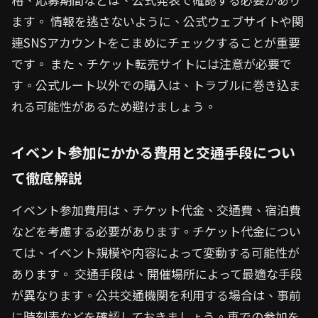
ます。 情報を逃さないように、公式ウェブサイトや関
連SNSアカウントをこまめにチェックすることが重要
です。 また、チケット転売サイトには注意が必要で
す。公式ルート以外での購入は、トラブルに巻き込ま
れる可能性があるため避けましょう。
イベント参加にかかる費用と交通手段につい
て徹底解説
イベント参加費用は、チケット代金、交通費、宿泊費
などを考慮する必要があります。チケット代金につい
ては、イベント規模や内容によって変動する可能性が
あります。 交通手段は、開催場所によって最適な手段
が異なります。公共交通機関を利用する場合は、事前
に時刻表などを確認しておきましょう。車での参加を