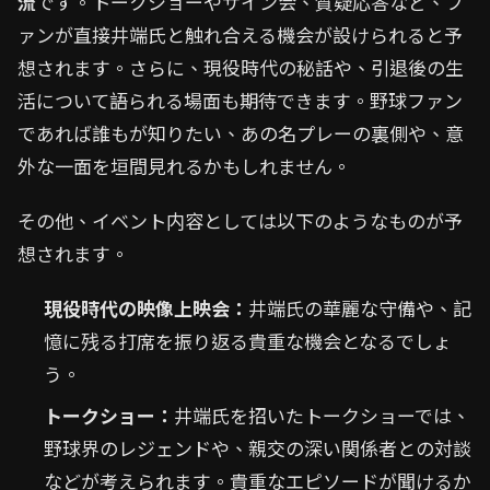
流
です。トークショーやサイン会、質疑応答など、フ
ァンが直接井端氏と触れ合える機会が設けられると予
想されます。さらに、現役時代の秘話や、引退後の生
活について語られる場面も期待できます。野球ファン
であれば誰もが知りたい、あの名プレーの裏側や、意
外な一面を垣間見れるかもしれません。
その他、イベント内容としては以下のようなものが予
想されます。
現役時代の映像上映会：
井端氏の華麗な守備や、記
憶に残る打席を振り返る貴重な機会となるでしょ
う。
トークショー：
井端氏を招いたトークショーでは、
野球界のレジェンドや、親交の深い関係者との対談
などが考えられます。貴重なエピソードが聞けるか