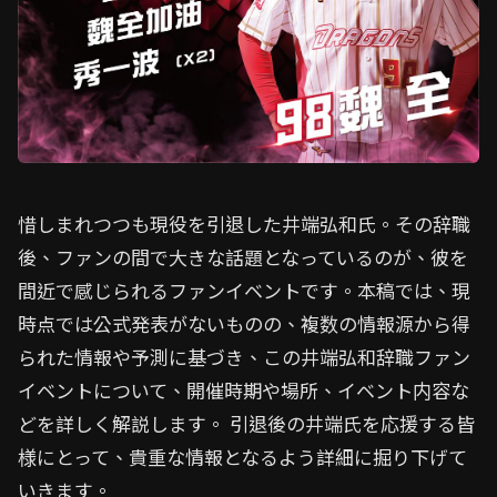
惜しまれつつも現役を引退した井端弘和氏。その辞職
後、ファンの間で大きな話題となっているのが、彼を
間近で感じられるファンイベントです。本稿では、現
時点では公式発表がないものの、複数の情報源から得
られた情報や予測に基づき、この井端弘和辞職ファン
イベントについて、開催時期や場所、イベント内容な
どを詳しく解説します。 引退後の井端氏を応援する皆
様にとって、貴重な情報となるよう詳細に掘り下げて
いきます。