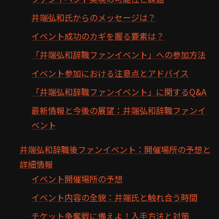
井端弘和氏からのメッセージは？
イベント成功のカギを握る要素は？
「井端弘和辞職ファンイベント」への参加方法
イベント参加における注意点とアドバイス
「井端弘和辞職ファンイベント」に関するQ&A
最新情報と今後の展望：井端弘和辞職ファンイ
ベント
井端弘和辞職後ファンイベント：開催場所の予想と
詳細情報
イベント開催場所の予想
イベント内容の全貌：井端氏と触れ合う時間
チケット争奪戦に備えよ！入手方法と対策