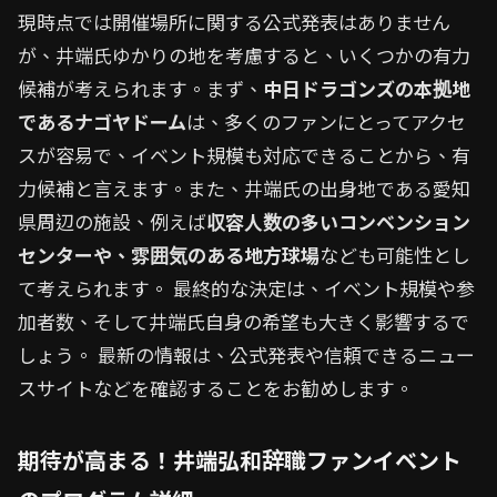
現時点では開催場所に関する公式発表はありません
が、井端氏ゆかりの地を考慮すると、いくつかの有力
候補が考えられます。まず、
中日ドラゴンズの本拠地
であるナゴヤドーム
は、多くのファンにとってアクセ
スが容易で、イベント規模も対応できることから、有
力候補と言えます。また、井端氏の出身地である愛知
県周辺の施設、例えば
収容人数の多いコンベンション
センターや、雰囲気のある地方球場
なども可能性とし
て考えられます。 最終的な決定は、イベント規模や参
加者数、そして井端氏自身の希望も大きく影響するで
しょう。 最新の情報は、公式発表や信頼できるニュー
スサイトなどを確認することをお勧めします。
期待が高まる！井端弘和辞職ファンイベント