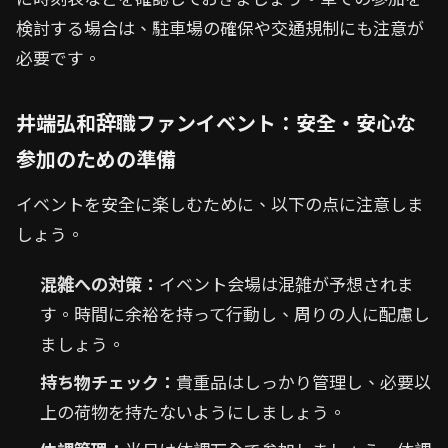
検討する場合は、駐車場の確保や交通規制にも注意が
必要です。
井端弘和辞職ファンイベント：安全・安心な
参加のための準備
イベントを安全に楽しむために、以下の点に注意しま
しょう。
混雑への対策：
イベント会場は混雑が予想されま
す。時間に余裕を持って行動し、周りの人に配慮し
ましょう。
持ち物チェック：
貴重品はしっかり管理し、必要以
上の荷物を持たないようにしましょう。