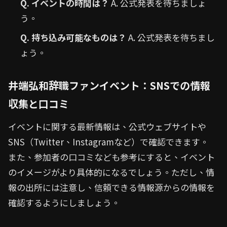
Q. イベントの時間は？
A. 公式発表を待ちましょ
う。
Q. 持ち込み可能なものは？
A. 公式発表を待ちまし
ょう。
井端弘和辞職ファンイベント：SNSでの情報
収集と口コミ
イベントに関する最新情報は、公式ウェブサイトや
SNS（Twitter、Instagramなど）で確認できます。
また、参加者の口コミなども参考にすると、イベント
のイメージがより具体的になるでしょう。ただし、情
報の出所には注意し、信頼できる情報源からの情報を
確認するようにしましょう。