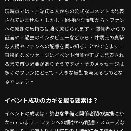
現時点では、井端氏本人からの公式なコメントは発表
されていません。 しかし、間接的な情報から、ファン
への感謝の気持ちは強く感じられます。 関係者からの
証言や、過去のインタビューなどから、井端氏の真摯
な人柄やファンへの配慮を伺い知ることができます。
直接的なメッセージはイベント開催が正式に発表され
るまで待つ必要がありそうですが、そのメッセージは
多くのファンにとって、大きな感動を与えるものとな
るでしょう。
イベント成功のカギを握る要素は？
イベントの成功は、
綿密な準備
と
関係者間の連携
にか
かっています。 ファンへの細やかな配慮、スムーズな
運営、そして何よりも
井端氏の人柄が伝わる温かいイ