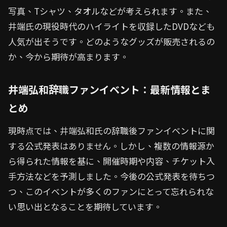
写真、Tシャツ、タオルなどが考えられます。また、
井端氏の現役時代のハイライトを収録したDVDなども
人気が出そうです。どのようなグッズが販売されるの
か、今から期待が高まります。
井端弘和辞職ファンイベント：最新情報とま
とめ
現時点では、井端弘和氏の辞職後ファンイベントに関
する公式発表はありません。しかし、複数の情報源か
ら得られた情報を基に、開催時期や内容、チケット入
手方法などを予測しました。今後の公式発表を待ちつ
つ、このイベントが多くのファンにとって忘れられな
い思い出となることを期待しています。