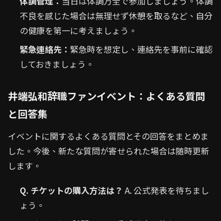
体調管理：
当日は体調万全で参加しましょう。体調
不良を感じた場合は無理せず休憩を取るなど、自分
の健康を第一に考えましょう。
緊急連絡先：
緊急時を想定し、連絡先を事前に確認
しておきましょう。
井端弘和辞職ファンイベント：よくある質問
と回答集
イベントに関するよくある質問とその回答をまとめま
した。今後、新たな質問が寄せられた場合は随時更新
します。
Q. チケットの購入方法は？
A. 公式発表を待ちまし
ょう。