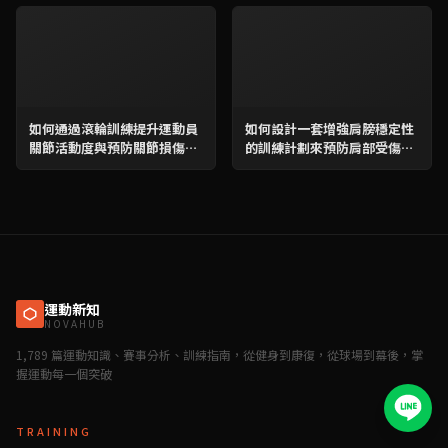
如何通過滾輪訓練提升運動員
如何設計一套增強肩膀穩定性
關節活動度與預防關節損傷？
的訓練計劃來預防肩部受傷？
完整教學與高效訓練計劃
完整教學及每周訓練計畫
運動新知
NOVAHUB
1,789 篇運動知識、賽事分析、訓練指南，從健身到康復，從球場到幕後，掌
握運動每一個突破
TRAINING