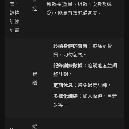
應，
練數據(重量、組數、次數及感
控
調整
受)，能更有效追蹤進度。
訓練
計畫
聆聽身體的聲音：
疼痛是警
訊，切勿忽視。
記錄訓練數據：
追蹤進度並調
建
整計劃。
議
定期休息：
避免過度訓練。
多樣化訓練：
加入深蹲、弓箭
步等。
避