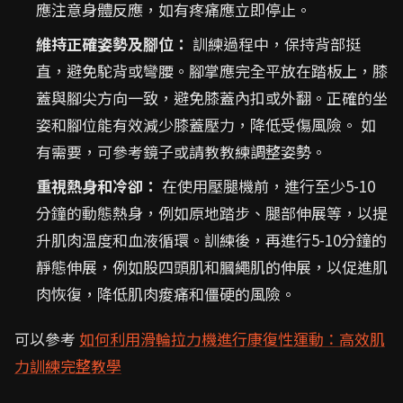
應注意身體反應，如有疼痛應立即停止。
維持正確姿勢及腳位：
訓練過程中，保持背部挺
直，避免駝背或彎腰。腳掌應完全平放在踏板上，膝
蓋與腳尖方向一致，避免膝蓋內扣或外翻。正確的坐
姿和腳位能有效減少膝蓋壓力，降低受傷風險。 如
有需要，可參考鏡子或請教教練調整姿勢。
重視熱身和冷卻：
在使用壓腿機前，進行至少5-10
分鐘的動態熱身，例如原地踏步、腿部伸展等，以提
升肌肉溫度和血液循環。訓練後，再進行5-10分鐘的
靜態伸展，例如股四頭肌和膕繩肌的伸展，以促進肌
肉恢復，降低肌肉痠痛和僵硬的風險。
可以參考
如何利用滑輪拉力機進行康復性運動：高效肌
力訓練完整教學