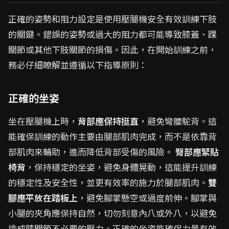
正確的姿勢和阻力設定是使用壓腿機安全有效訓練下肢
的關鍵。錯誤的姿勢或過大的阻力都可能導致膝蓋、踝
關節或其他下肢關節的損傷。因此，在開始訓練之前，
務必仔細瞭解並遵循以下指導原則：
正確的坐姿
坐在壓腿機上時，
背部應保持挺直
，避免彎腰駝背。這
能確保訓練的動作主要由腿部肌肉完成，而不是依靠背
部肌肉來輔助，進而降低背部受傷的風險。
臀部應緊貼
椅背
，保持穩定的坐姿，避免身體晃動，這能提升訓練
的穩定性及安全性，並更有效率的施力於腿部肌肉。
雙
腳應平放在踏板上
，避免腳掌懸空或過度前伸。腳掌與
小腿的夾角應保持自然，切勿刻意內八或外八，以避免
造成膝關節不必要的壓力。正確的坐姿能確保力量有效