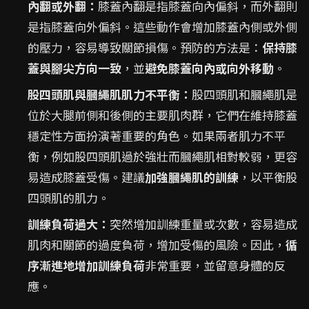
內翻或外翻：
膝蓋內翻是指膝蓋向內偏斜，而外翻則
是指膝蓋向外偏斜。這些動作會增加膝蓋內側或外側
的壓力，容易導致關節損傷。預防的方法是：
保持膝
蓋與腳尖方向一致
，並
避免膝蓋向內或向外移動
。
股四頭肌與膕繩肌肌力不平衡：
股四頭肌和膕繩肌是
位於大腿前側和後側的主要肌肉群，它們在維持膝蓋
穩定性方面扮演著重要的角色。如果兩者肌力不平
衡，例如股四頭肌過於強壯而膕繩肌相對較弱，更容
易造成膝蓋受傷。建議
加強膕繩肌的訓練
，以平衡股
四頭肌的肌力。
訓練負荷過大：
突然增加訓練重量或次數，容易造成
肌肉和關節的過度負荷，增加受傷的風險。因此，
循
序漸進地增加訓練負荷
非常重要，並留意身體的反
應。