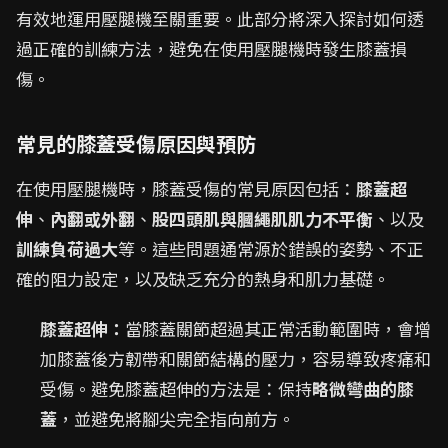
有效地運用壓腿機至關重要。此部分將深入探討如何透
過正確的訓練方法，避免在使用壓腿機時發生膝蓋損
傷。
常見的膝蓋受傷原因與預防
在使用壓腿機時，膝蓋受傷的常見原因包括：
膝蓋超
伸
、
內翻或外翻
、
股四頭肌與膕繩肌肌力不平衡
、以及
訓練負荷過大
等。這些問題通常源於錯誤的姿勢、不正
確的阻力設定，以及缺乏充分的熱身和肌力基礎。
膝蓋超伸：
當膝蓋關節超過其正常活動範圍時，會增
加膝蓋後方韌帶和關節結構的壓力，容易導致疼痛和
受傷。避免膝蓋超伸的方法是：保持
略微彎曲的膝
蓋
，並避免將腳尖完全指向前方。