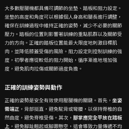
大多數壓腿機都具備可調節的坐墊、踏板和阻力設定。
坐墊的高度和角度可以根據個人身高和腿長進行調整，
確保在訓練過程中維持正確的姿勢，減少不必要的關節
壓力。踏板的位置則影響著訓練的重點肌群以及關節受
力的方向。正確的踏板位置能最大限度地刺激目標肌
肉，並降低膝蓋受傷的風險。阻力設定則控制訓練的強
度，初學者應從較低的阻力開始，循序漸進地增加強
度，避免肌肉拉傷或關節過度負擔。
正確的訓練姿勢與動作
正確的姿勢是安全有效使用壓腿機的關鍵。首先，
坐姿
需端正
，背部挺直，避免駝背或彎腰，以保持脊椎的自
然曲度，避免脊椎受傷。其次，
腳掌應完全平放在踏板
上
，避免腳趾翹起或腳跟懸空，這會導致力量傳遞不均