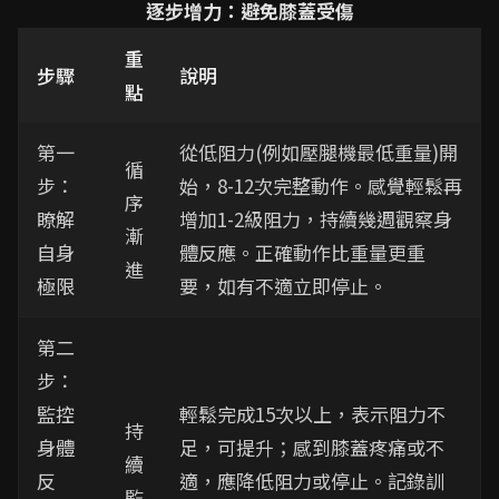
逐步增力：避免膝蓋受傷
重
步驟
說明
點
第一
從低阻力(例如壓腿機最低重量)開
循
步：
始，8-12次完整動作。感覺輕鬆再
序
瞭解
增加1-2級阻力，持續幾週觀察身
漸
自身
體反應。正確動作比重量更重
進
極限
要，如有不適立即停止。
第二
步：
監控
輕鬆完成15次以上，表示阻力不
持
身體
足，可提升；感到膝蓋疼痛或不
續
反
適，應降低阻力或停止。記錄訓
監