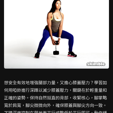
想安全有效地增強腿部力量，又擔心膝蓋壓力？學習如
何用啞鈴進行深蹲以減少膝蓋壓力，關鍵在於輕重量和
正確的姿勢。保持自然挺直的背部，收緊核心，腳掌略
寬於肩寬，腳尖微微向外，確保膝蓋與腳尖方向一致。
下蹲深度控制在與地面平行或略低於平行即可，動作緩