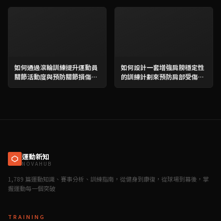
如何通過滾輪訓練提升運動員
如何設計一套增強肩膀穩定性
關節活動度與預防關節損傷？
的訓練計劃來預防肩部受傷？
完整教學與高效訓練計劃
完整教學及每周訓練計畫
運動新知
NOVAHUB
1,789 篇運動知識、賽事分析、訓練指南，從健身到康復，從球場到幕後，掌
握運動每一個突破
TRAINING