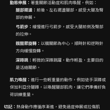
動態伸展：
著重關節活動度和肌肉喚醒，例如：
腿部擺盪：
前後、左右擺盪腿部，感受大腿及臀
部的伸展。
弓箭步：
緩慢進行弓箭步，感受大腿前側及臀部
的拉伸。
髖關節旋轉：
以髖關節為中心，順時針和逆時針
方向緩慢旋轉。
深蹲跳：
輕微的深蹲跳躍，動作輕盈，主要目的
是活絡關節。
肌力喚醒：
進行一些輕重量的動作，例如徒手深蹲或
保加利亞分腿蹲，以喚醒腿部肌肉，讓它們準備好負
荷訓練重量。
切記：
熱身動作應循序漸進，避免過度伸展或拉傷肌