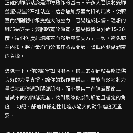
正確的腳部站姿是深蹲動作的基石。許多人習慣將雙腳
並攏或過於窄地站立，這會增加膝蓋內扣的風險，使膝
蓋內側副韌帶承受過大的壓力，容易造成損傷。理想的
腳部站姿是：
雙腳略寬於肩寬，腳尖微微向外約15-30
度
。這個角度能讓膝蓋自然地與腳尖方向一致，避免膝
蓋內扣，將力量均勻分佈在膝蓋關節，降低內側副韌帶
的負擔。
想像一下，你的腳掌如同地基，穩固的腳部站姿能提供
良好的力量支撐，讓你的動作更穩定，更能有效地將力
量從地面傳遞到腿部肌肉，而不是集中在膝蓋關節上。
嘗試不同的腳部寬度，找到最讓你感到舒適且穩定的角
度。 切記，
舒適和穩定性
比追求過大的動作幅度更重
要。