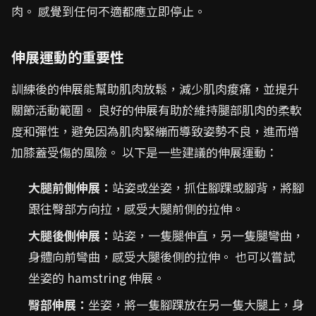
肉。 感覺到任何不適都應立即停止。
伸展運動的重要性
訓練後的伸展能幫助肌肉放鬆，減少肌肉痠痛，並提升
關節活動範圍。 良好的伸展有助於維持腿部肌肉的柔軟
度和彈性，避免因為肌肉緊繃而導致姿勢不良，進而增
加膝蓋受傷的風險。 以下是一些建議的伸展運動：
大腿前側伸展：
站姿或坐姿，抓住腳踝或腳背，將腳
跟往臀部方向拉，感受大腿前側的拉伸。
大腿後側伸展：
站姿，一隻腿伸直，另一隻腿彎曲，
身體向前彎曲，感受大腿後側的拉伸。 也可以嘗試
坐姿的 hamstring 伸展。
臀部伸展：
坐姿，將一隻腳踝放在另一隻大腿上，身