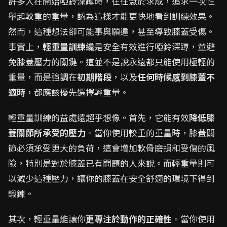
許多人在開始啞鈴深蹲時，往往急於求成，追求一次性
舉起較重的重量，認為這樣才能更快地看到訓練效果。
然而，這種想法卻可能事與願違，甚至導致膝蓋受傷。
事實上，
輕重量訓練
纔是安全有效進行啞鈴深蹲，並避
免膝蓋壓力的關鍵。這並不是說永遠都只能使用極輕的
重量，而是強調在
初期階段
，以及
任何時候感到膝蓋不
適時
，都應該優先選擇輕重量。
輕重量訓練的益處遠超乎想像。首先，它能有效
降低膝
蓋關節所承受的壓力
。當你使用較重的重量時，膝蓋關
節必須承受更大的負荷，這會增加軟骨磨損和受傷的風
險，特別是對於膝蓋已有問題的人來說。而輕重量則可
以減少這種壓力，讓你的膝蓋在安全舒適的環境下得到
鍛鍊。
其次，輕重量能讓你
更專注於動作的正確性
。當你使用