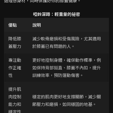
造理想身材，同時保護好你的膝蓋健康。
啞鈴深蹲：輕重量的祕密
優點
說明
降低膝
減少軟骨磨損和受傷風險，尤其適用
蓋壓力
於膝蓋已有問題的人。
專注動
更好地控制身體，確保動作標準，例
作正確
如保持背部挺直、膝蓋不內扣，提升
性
訓練效率，預防運動傷害。
提升肌
肉控制
穩定的肌肉更好地支撐關節，減少關
能力和
節壓力和磨損，如同穩固的地基。
穩定性