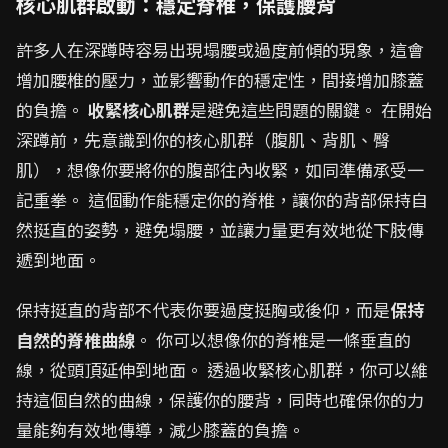
核心肌群啟動：穩定脊椎，保護腰背
許多人在深蹲時容易出現塌腰或過度前傾的現象，這會
增加腰椎的壓力，並影響動作的穩定性，間接增加膝蓋
的負擔。
收緊核心肌群
是避免這些問題的關鍵。 在開始
深蹲前，先意識到你的核心肌群（腹肌、背肌、臀
肌），想像你要將你的腹部往內收緊，如同準備承受一
記重拳。 這個動作能穩定你的脊椎，讓你的背部保持自
然挺直的姿勢，避免塌腰，並讓力量更有效地從下肢傳
遞到地面。
保持挺直的背部不代表你要過度挺胸或後仰，而是
保持
自然的脊椎曲線
。 你可以想像你的脊椎是一條垂直的
線，從頭頂延伸到地面。 透過收緊核心肌群，你可以維
持這個自然的曲線，保護你的腰背，同時也確保你的力
量能夠有效地傳導，減少膝蓋的負擔。