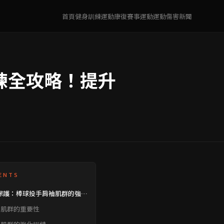
首頁
健身訓練
運動康復
賽事運動
運動傷害
新聞
練全攻略！提升
ENTS
保護：棒球投手肩袖肌群的強化
袖肌群的重要性