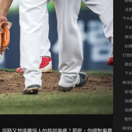
肩
注
下半
練解
下
棒
訓
打造
下半
肩
礎
下
球
棒球
化訓
投
協
協
動
棒球
，同時又想遠離惱人的肩部傷痛？那麼，你絕對需要