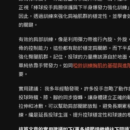
正視「棒球投手肩膀保護與下半身爆發力強化訓練
因此，透過訓練來強化肩袖肌群的穩定性，並學會
的關鍵。
有效的肩部訓練，像是利用彈力帶進行內旋、外旋，或是透
骨的控制能力，這些都有助於穩定肩關節。而下半
強化臀腿肌群。記住，投球的力量應該源自於地面
單純依靠手臂發力。如同
啞鈴訓練胸肌的基礎與進
要。
實用建議： 我多年經驗發現，許多投手忽略了動
投球時髖、膝、腳的同步旋轉，讓身體建立正確的
拉伸和冰敷，可以幫助肩部關節放鬆，避免長期累
練，纔是延長投球生涯、提升控球穩定性和球速的
這篇文章的實用建議如下(更多細節請繼續往下閱讀