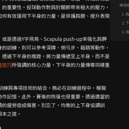
化訓
棒球
」的重要性。投球動作對肩肘關節帶來極大的壓力，
化訓
1.
如何有效運用下半身的力量，是保護肩膀、提升表現
膀
2.
要
3.
護
過Y字飛鳥、Scapula push-up來強化肩胛
常
身的訓練，則可以參考深蹲、側弓步、箱跳等動作，
，透過下半身的推蹬，將力量傳遞至上半身，而不是
階技巧
所強調的核心力量，下半身的力量傳導同樣重
作訓練與專項技術的結合。務必在訓練過程中，模擬
動作記憶。此外，賽後的恢復也很重要，透過適當的
積的疲勞造成傷害。別忘了，均衡的上下身協調訓
根本之道。
)