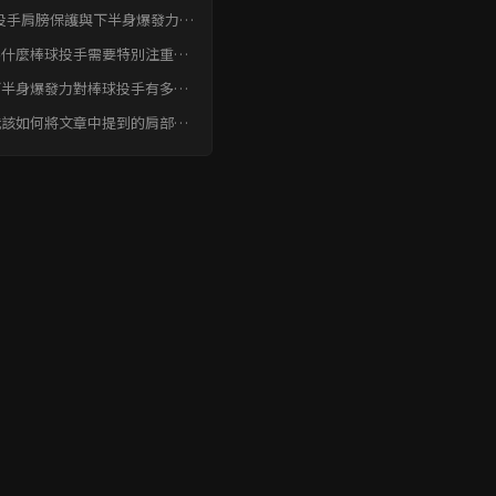
練結論
投手肩膀保護與下半身爆發力強
練 常見問題快速FAQ
 為什麼棒球投手需要特別注重肩
保護訓練？
 下半身爆發力對棒球投手有多重
？只靠手臂投球不行嗎？
 我該如何將文章中提到的肩部保
和下半身爆發力訓練融入我的日
訓練計畫中？