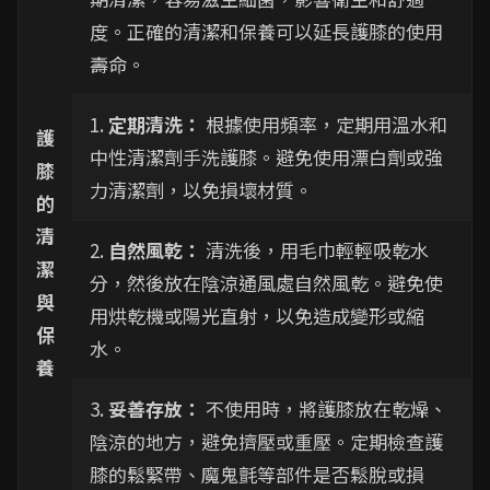
度。正確的清潔和保養可以延長護膝的使用
壽命。
1.
定期清洗：
根據使用頻率，定期用溫水和
護
中性清潔劑手洗護膝。避免使用漂白劑或強
膝
力清潔劑，以免損壞材質。
的
清
2.
自然風乾：
清洗後，用毛巾輕輕吸乾水
潔
分，然後放在陰涼通風處自然風乾。避免使
與
用烘乾機或陽光直射，以免造成變形或縮
保
水。
養
3.
妥善存放：
不使用時，將護膝放在乾燥、
陰涼的地方，避免擠壓或重壓。定期檢查護
膝的鬆緊帶、魔鬼氈等部件是否鬆脫或損