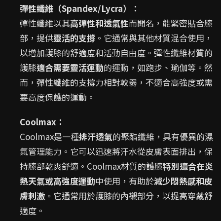
彈性纖維（Spandex/Lycra）：
彈性纖維以其
高彈性和透氣性
而聞名，能緊密貼合膝
部，提供
靈活的支撐
。它通常與其他材質混合使用，
以增加護膝的舒適度和活動自由度。彈性纖維材質的
護膝
適合需要靈活運動
的運動，如跑步、瑜伽等。然
而，彈性纖維的支撐力相對較弱，不適合高強度或需
要高度保護的運動。
Coolmax：
Coolmax是一種
排汗透氣
的聚酯纖維，具有優異的濕
氣管理能力。它可以迅速將汗水從皮膚表面排出，保
持膝部乾爽舒適。Coolmax材質的護膝
特別適合在炎
熱天氣或高強度運動
中使用，有助於
減少悶熱感和皮
膚刺激
。它通常用於護膝的內襯部分，以提高穿戴舒
適度。