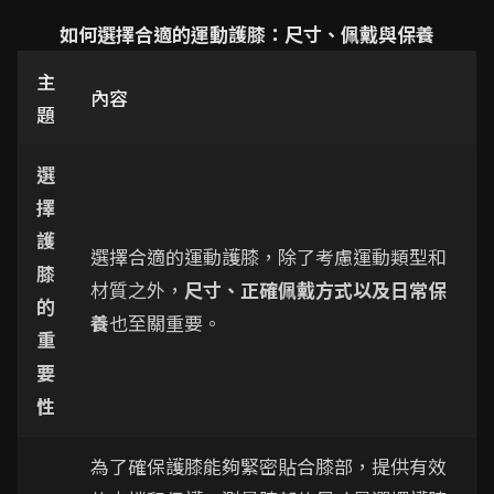
如何選擇合適的運動護膝：尺寸、佩戴與保養
主
內容
題
選
擇
護
選擇合適的運動護膝，除了考慮運動類型和
膝
材質之外，
尺寸、正確佩戴方式以及日常保
的
養
也至關重要。
重
要
性
為了確保護膝能夠緊密貼合膝部，提供有效