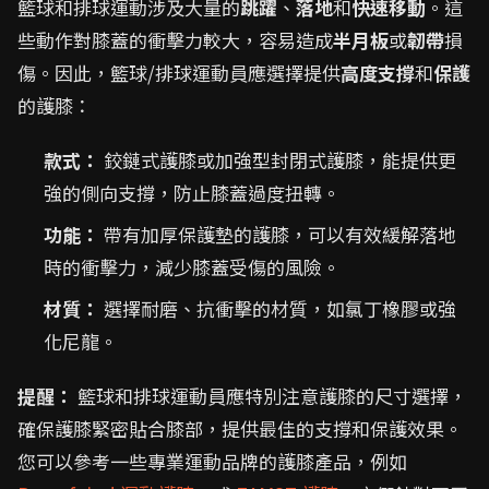
籃球和排球運動涉及大量的
跳躍
、
落地
和
快速移動
。這
些動作對膝蓋的衝擊力較大，容易造成
半月板
或
韌帶
損
傷。因此，籃球/排球運動員應選擇提供
高度支撐
和
保護
的護膝：
款式：
鉸鏈式護膝或加強型封閉式護膝，能提供更
強的側向支撐，防止膝蓋過度扭轉。
功能：
帶有加厚保護墊的護膝，可以有效緩解落地
時的衝擊力，減少膝蓋受傷的風險。
材質：
選擇耐磨、抗衝擊的材質，如氯丁橡膠或強
化尼龍。
提醒：
籃球和排球運動員應特別注意護膝的尺寸選擇，
確保護膝緊密貼合膝部，提供最佳的支撐和保護效果。
您可以參考一些專業運動品牌的護膝產品，例如