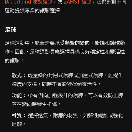
Bauerfeind 運動護膝
，或
ZAMST 護膝
，它們針對不同
運動提供專業的護膝選擇。
足球
足球運動中，膝蓋需要承受
頻繁的變向
、
衝撞
和
鏟球
動
作。因此，足球運動員應選擇具備良好
穩定性
和
靈活性
的護膝：
款式：
輕量級的封閉式護膝或加壓式護膝，能提供
適度的支撐，同時不會影響運動靈活性。
功能：
帶有側向加強設計的護膝，可以有效防止膝
蓋在變向時發生扭傷。
材質：
選擇透氣、耐磨的材質，如彈性纖維或強化
尼龍。