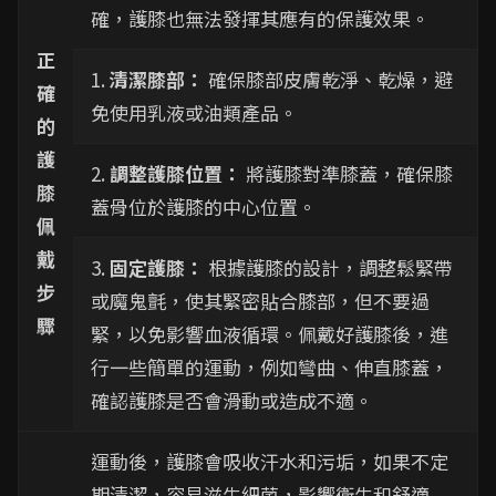
確，護膝也無法發揮其應有的保護效果。
正
1.
清潔膝部：
確保膝部皮膚乾淨、乾燥，避
確
免使用乳液或油類產品。
的
護
2.
調整護膝位置：
將護膝對準膝蓋，確保膝
膝
蓋骨位於護膝的中心位置。
佩
戴
3.
固定護膝：
根據護膝的設計，調整鬆緊帶
步
或魔鬼氈，使其緊密貼合膝部，但不要過
驟
緊，以免影響血液循環。佩戴好護膝後，進
行一些簡單的運動，例如彎曲、伸直膝蓋，
確認護膝是否會滑動或造成不適。
運動後，護膝會吸收汗水和污垢，如果不定
期清潔，容易滋生細菌，影響衛生和舒適