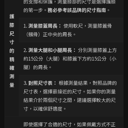
的支撐和保護，測量膝部的尺寸是選擇護膝
的第一步。
務必參考該品牌的尺寸指南
。
護
膝
1.
測量膝蓋周長：
使用軟尺，測量膝蓋骨
尺
（髕骨）正中央的周長。
寸
2.
測量大腿和小腿周長：
分別測量膝蓋上方
的
約15公分（大腿）和膝蓋下方約15公分（小
精
腿）的周長。
確
測
3.
對照尺寸表：
根據測量結果，對照品牌的
量
尺寸表，選擇最接近的尺寸。如果你的測量
結果介於兩個尺寸之間，建議選擇較大的尺
寸，以確保舒適度。
即使選擇了合適的尺寸，如果佩戴方式不正